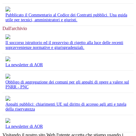
Pubblicato il Commentario al Codice dei Contratti pubblici. Una guida
utile per tecnici, amministratori e giuristi.
Dall'archivio
Il soccorso istruttorio ed il preavviso di rigetto alla luce delle recenti
sopravvenienze normative e giurisprudenziali.
La newsletter di AOR
Obbligo di aggregazione dei comuni per gli appalti di opere a valere sul
PNRR - PNC
Appalti pubblici: chiarimenti UE sul diritto di accesso agli atti e tutela
della riservatezza
La newsletter di AOR
Visitando il nostro sito Web l'utente accetta che stiamo usando i