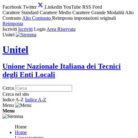
Facebook
Twitter
Linkedin
YouTube
RSS Feed
Carattere Standard
Carattere Medio
Carattere Grande
Modalità Alto
Contrasto
Alto Contrasto
Reimposta impostazioni originali
Reimposta
Iscriviti
Iscriviti
Login
Area Riservata
Unitel
Unitel
Unione Nazionale Italiana dei Tecnici
degli Enti Locali
Cerca
Cerca nel sito
Indice A-Z
Indice A-Z
Menu
Menu
Home
Home
L'associazione