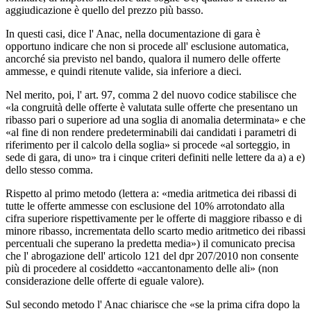
aggiudicazione è quello del prezzo più basso.
In questi casi, dice l' Anac, nella documentazione di gara è
opportuno indicare che non si procede all' esclusione automatica,
ancorché sia previsto nel bando, qualora il numero delle offerte
ammesse, e quindi ritenute valide, sia inferiore a dieci.
Nel merito, poi, l' art. 97, comma 2 del nuovo codice stabilisce che
«la congruità delle offerte è valutata sulle offerte che presentano un
ribasso pari o superiore ad una soglia di anomalia determinata» e che
«al fine di non rendere predeterminabili dai candidati i parametri di
riferimento per il calcolo della soglia» si procede «al sorteggio, in
sede di gara, di uno» tra i cinque criteri definiti nelle lettere da a) a e)
dello stesso comma.
Rispetto al primo metodo (lettera a: «media aritmetica dei ribassi di
tutte le offerte ammesse con esclusione del 10% arrotondato alla
cifra superiore rispettivamente per le offerte di maggiore ribasso e di
minore ribasso, incrementata dello scarto medio aritmetico dei ribassi
percentuali che superano la predetta media») il comunicato precisa
che l' abrogazione dell' articolo 121 del dpr 207/2010 non consente
più di procedere al cosiddetto «accantonamento delle ali» (non
considerazione delle offerte di eguale valore).
Sul secondo metodo l' Anac chiarisce che «se la prima cifra dopo la