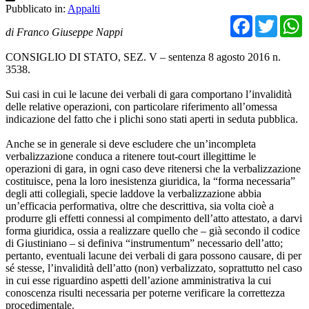
Pubblicato in:
Appalti
Facebo
Twit
di Franco Giuseppe Nappi
CONSIGLIO DI STATO, SEZ. V – sentenza 8 agosto 2016 n.
3538.
Sui casi in cui le lacune dei verbali di gara comportano l’invalidità
delle relative operazioni, con particolare riferimento all’omessa
indicazione del fatto che i plichi sono stati aperti in seduta pubblica.
Anche se in generale si deve escludere che un’incompleta
verbalizzazione conduca a ritenere tout-court illegittime le
operazioni di gara, in ogni caso deve ritenersi che la verbalizzazione
costituisce, pena la loro inesistenza giuridica, la “forma necessaria”
degli atti collegiali, specie laddove la verbalizzazione abbia
un’efficacia performativa, oltre che descrittiva, sia volta cioè a
produrre gli effetti connessi al compimento dell’atto attestato, a darvi
forma giuridica, ossia a realizzare quello che – già secondo il codice
di Giustiniano – si definiva “instrumentum” necessario dell’atto;
pertanto, eventuali lacune dei verbali di gara possono causare, di per
sé stesse, l’invalidità dell’atto (non) verbalizzato, soprattutto nel caso
in cui esse riguardino aspetti dell’azione amministrativa la cui
conoscenza risulti necessaria per poterne verificare la correttezza
procedimentale.