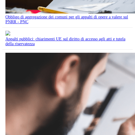
Obbligo di aggregazione dei comuni per gli appalti di opere a valere sul
PNRR - PNC
Appalti pubblici: chiarimenti UE sul diritto di accesso agli atti e tutela
della riservatezza