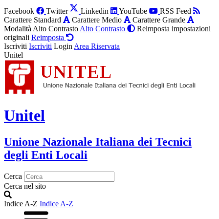
Facebook
Twitter
Linkedin
YouTube
RSS Feed
Carattere Standard
Carattere Medio
Carattere Grande
Modalità Alto Contrasto
Alto Contrasto
Reimposta impostazioni
originali
Reimposta
Iscriviti
Iscriviti
Login
Area Riservata
Unitel
Unitel
Unione Nazionale Italiana dei Tecnici
degli Enti Locali
Cerca
Cerca nel sito
Indice A-Z
Indice A-Z