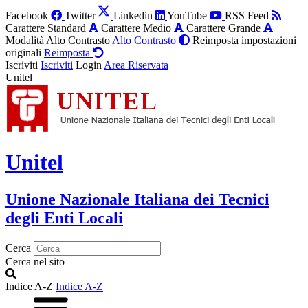
Facebook
Twitter
Linkedin
YouTube
RSS Feed
Carattere Standard
Carattere Medio
Carattere Grande
Modalità Alto Contrasto
Alto Contrasto
Reimposta impostazioni
originali
Reimposta
Iscriviti
Iscriviti
Login
Area Riservata
Unitel
Unitel
Unione Nazionale Italiana dei Tecnici
degli Enti Locali
Cerca
Cerca nel sito
Indice A-Z
Indice A-Z