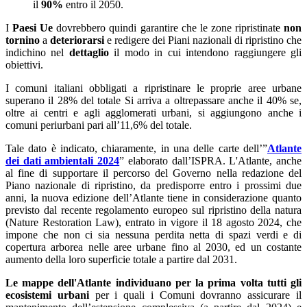
il
90%
entro il 2050.
I
Paesi Ue
dovrebbero quindi garantire che le zone ripristinate
non
tornino
a
deteriorarsi
e redigere dei Piani nazionali di ripristino che
indichino nel
dettaglio
il modo in cui intendono raggiungere gli
obiettivi.
I comuni italiani obbligati a ripristinare le proprie aree urbane
superano il 28% del totale Si arriva a oltrepassare anche il 40% se,
oltre ai centri e agli agglomerati urbani, si aggiungono anche i
comuni periurbani pari all’11,6% del totale.
Tale dato è indicato, chiaramente, in una delle carte dell’”
Atlante
dei dati ambientali 2024
” elaborato dall’ISPRA. L'Atlante, anche
al fine di supportare il percorso del Governo nella redazione del
Piano nazionale di ripristino, da predisporre entro i prossimi due
anni, la nuova edizione dell’Atlante tiene in considerazione quanto
previsto dal recente regolamento europeo sul ripristino della natura
(Nature Restoration Law), entrato in vigore il 18 agosto 2024, che
impone che non ci sia nessuna perdita netta di spazi verdi e di
copertura arborea nelle aree urbane fino al 2030, ed un costante
aumento della loro superficie totale a partire dal 2031.
Le mappe dell'Atlante individuano per la prima volta tutti gli
ecosistemi urbani
per i quali i Comuni dovranno assicurare il