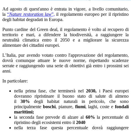
Ad agosto di quest'anno è entrata in vigore, a livello comunitario,
la
“
Nature restoration law
”,
il regolamento europeo per il ripristino
degli habitat degradati in Europa.
Punto cardine del Green deal, il regolamento è volto al recupero di
territorio e mari, a difendere la biodiversità, a raggiungere la
neutralità climatica entro il 2050 e a migliorare la sicurezza
alimentare dei cittadini europei.
L’Italia, pur avendo votato contro l'approvazione del regolamento,
dovrà comunque attuare le nuove norme, rispettando scadenze
serrate e raggiungendo una serie di obiettivi già entro i prossimi sei
anni.
In particolare:
nella prima fase, che terminerà nel
2030,
i Paesi europei
dovranno ripristinare il buono stato di salute di almeno
il
30%
degli habitat naturali in pericolo, che sono
principalmente
boschi
, pianure,
fiumi
, laghi, coste e
fondali
marittimi;
la seconda fase prevede di alzare al
60%
la percentuale di
ripristino degli ecosistemi entro il
2040
nella terza fase questa percentuale dovrà raggiungere