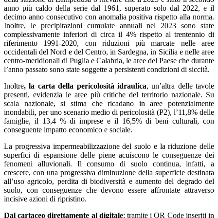
anno più caldo della serie dal 1961, superato solo dal 2022, e il
decimo anno consecutivo con anomalia positiva rispetto alla norma.
Inoltre, le precipitazioni cumulate annuali nel 2023 sono state
complessivamente inferiori di circa il 4% rispetto al trentennio di
riferimento 1991-2020, con riduzioni più marcate nelle aree
occidentali del Nord e del Centro, in Sardegna, in Sicilia e nelle aree
centro-meridionali di Puglia e Calabria, le aree del Paese che durante
l’anno passato sono state soggette a persistenti condizioni di siccità.
Inoltre
, la carta della pericolosità idraulica
, un’altra delle tavole
presenti, evidenzia le aree più critiche del territorio nazionale. Su
scala nazionale, si stima che ricadano in aree potenzialmente
inondabili, per uno scenario medio di pericolosità (P2), l’11,8% delle
famiglie, il 13,4 % di imprese e il 16,5% di beni culturali, con
conseguente impatto economico e sociale.
La progressiva impermeabilizzazione del suolo e la riduzione delle
superfici di espansione delle piene acuiscono le conseguenze dei
fenomeni alluvionali. Il consumo di suolo continua, infatti, a
crescere, con una progressiva diminuzione della superficie destinata
all’uso agricolo, perdita di biodiversità e aumento del degrado del
suolo, con conseguenze che devono essere affrontate attraverso
incisive azioni di ripristino.
Dal cartaceo direttamente al digitale
: tramite i QR Code inseriti in