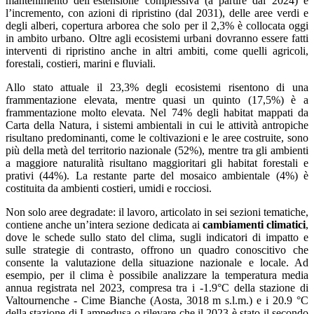
mantenimento dell’estensione complessiva (a partire dal 2024) e
l’incremento, con azioni di ripristino (dal 2031), delle aree verdi e
degli alberi, copertura arborea che solo per il 2,3% è collocata oggi
in ambito urbano. Oltre agli ecosistemi urbani dovranno essere fatti
interventi di ripristino anche in altri ambiti, come quelli agricoli,
forestali, costieri, marini e fluviali.
Allo stato attuale il 23,3% degli ecosistemi risentono di una
frammentazione elevata, mentre quasi un quinto (17,5%) è a
frammentazione molto elevata. Nel 74% degli habitat mappati da
Carta della Natura, i sistemi ambientali in cui le attività antropiche
risultano predominanti, come le coltivazioni e le aree costruite, sono
più della metà del territorio nazionale (52%), mentre tra gli ambienti
a maggiore naturalità risultano maggioritari gli habitat forestali e
prativi (44%). La restante parte del mosaico ambientale (4%) è
costituita da ambienti costieri, umidi e rocciosi.
Non solo aree degradate: il lavoro, articolato in sei sezioni tematiche,
contiene anche un’intera sezione dedicata ai
cambiamenti climatici
,
dove le schede sullo stato del clima, sugli indicatori di impatto e
sulle strategie di contrasto, offrono un quadro conoscitivo che
consente la valutazione della situazione nazionale e locale. Ad
esempio, per il clima è possibile analizzare la temperatura media
annua registrata nel 2023, compresa tra i -1.9°C della stazione di
Valtournenche - Cime Bianche (Aosta, 3018 m s.l.m.) e i 20.9 °C
della stazione di Lampedusa o rilevare che il 2023 è stato il secondo