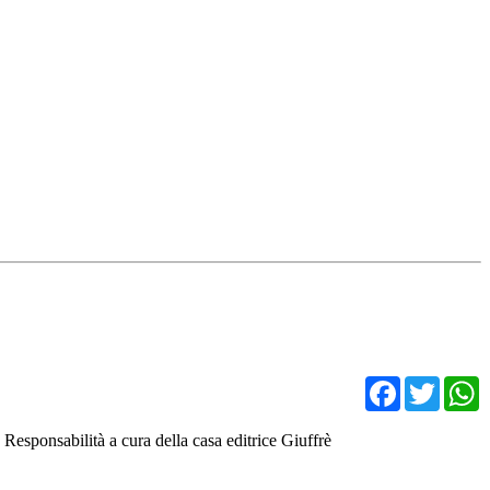
Facebo
Twit
a Responsabilità a cura della casa editrice Giuffrè