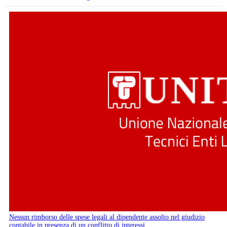
Nessun rimborso delle spese legali al dipendente assolto nel giudizio
contabile in presenza di un conflitto di interessi