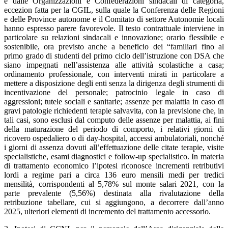
e dalle Organizzazioni e Confederazioni sindacali di categoria,
eccezion fatta per la CGIL, sulla quale la Conferenza delle Regioni
e delle Province autonome e il Comitato di settore Autonomie locali
hanno espresso parere favorevole. Il testo contrattuale interviene in
particolare su relazioni sindacali e innovazione; orario flessibile e
sostenibile, ora previsto anche a beneficio dei “familiari fino al
primo grado di studenti del primo ciclo dell’istruzione con DSA che
siano impegnati nell’assistenza alle attività scolastiche a casa;
ordinamento professionale, con interventi mirati in particolare a
mettere a disposizione degli enti senza la dirigenza degli strumenti di
incentivazione del personale; patrocinio legale in caso di
aggressioni; tutele sociali e sanitarie; assenze per malattia in caso di
gravi patologie richiedenti terapie salvavita, con la previsione che, in
tali casi, sono esclusi dal computo delle assenze per malattia, ai fini
della maturazione del periodo di comporto, i relativi giorni di
ricovero ospedaliero o di day-hospital, accessi ambulatoriali, nonché
i giorni di assenza dovuti all’effettuazione delle citate terapie, visite
specialistiche, esami diagnostici e follow-up specialistico. In materia
di trattamento economico l’ipotesi riconosce incrementi retributivi
lordi a regime pari a circa 136 euro mensili medi per tredici
mensilità, corrispondenti al 5,78% sul monte salari 2021, con la
parte prevalente (5,56%) destinata alla rivalutazione della
retribuzione tabellare, cui si aggiungono, a decorrere dall’anno
2025, ulteriori elementi di incremento del trattamento accessorio.