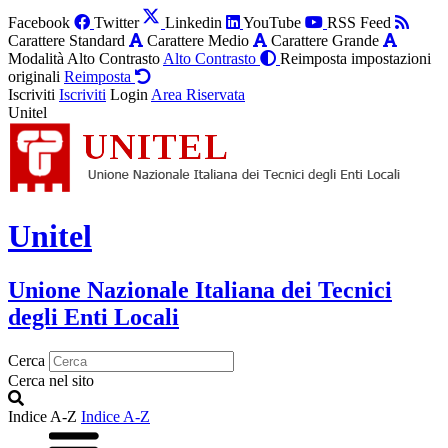
Facebook
Twitter
Linkedin
YouTube
RSS Feed
Carattere Standard
Carattere Medio
Carattere Grande
Modalità Alto Contrasto
Alto Contrasto
Reimposta impostazioni
originali
Reimposta
Iscriviti
Iscriviti
Login
Area Riservata
Unitel
Unitel
Unione Nazionale Italiana dei Tecnici
degli Enti Locali
Cerca
Cerca nel sito
Indice A-Z
Indice A-Z