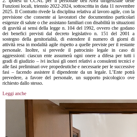
2. Ipotesi di CCNL per il personale dell’Area dirigenziale delle
Funzioni locali, triennio 2022-2024, sottoscritta in data 11 novembre
2025. Il Contratto rivede la disciplina relativa al lavoro agile, con la
previsione che consente ai lavoratori che documentino particolari
esigenze di salute o che assistano familiari con disabilità in situazioni
di gravità ai sensi della legge n. 104 del 1992, ovvero che godano
dei benefici previsti dal decreto legislativo n. 151 del 2001 a
sostegno della genitorialità, di estendere il numero di giorni di
attività resa in modalità agile rispetto a quelle previste per il restante
personale. Inoltre, si prevede il patrocinio legale in caso di
aggressioni: ciascun ente assumerà ogni onere a difesa per tutti i
gradi di giudizio – ivi inclusi gli oneri relativi a consulenti tecnici e
alle fasi preliminari ove propedeutiche e necessarie per le successive
fasi – facendo assistere il dipendente da un legale. L’Ente potrà
prevedere, a favore del personale, un supporto psicologico ove
richiesto dallo stesso.
Leggi anche