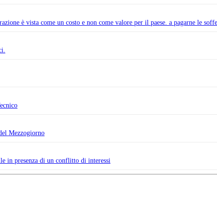
zione è vista come un costo e non come valore per il paese. a pagarne le soffere
i.
Tecnico
i del Mezzogiorno
e in presenza di un conflitto di interessi