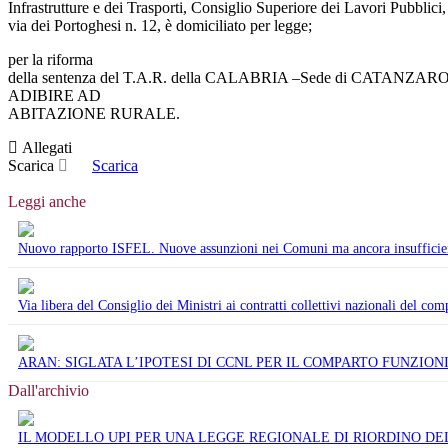
Infrastrutture e dei Trasporti, Consiglio Superiore dei Lavori Pubblici,
via dei Portoghesi n. 12, è domiciliato per legge;
per la riforma
della sentenza del T.A.R. della CALABRIA –Sede di CATANZA
ADIBIRE AD
ABITAZIONE RURALE.
Allegati
Scarica
Scarica
Leggi anche
Nuovo rapporto ISFEL. Nuove assunzioni nei Comuni ma ancora insufficient
Via libera del Consiglio dei Ministri ai contratti collettivi nazionali del com
ARAN: SIGLATA L’IPOTESI DI CCNL PER IL COMPARTO FUNZIONI
Dall'archivio
IL MODELLO UPI PER UNA LEGGE REGIONALE DI RIORDINO DE