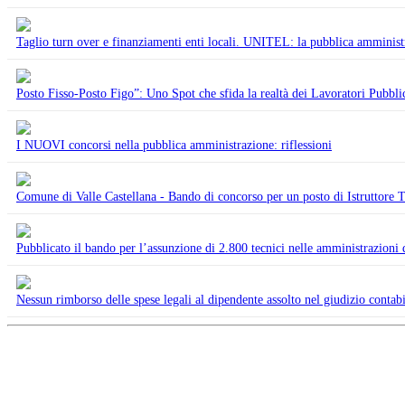
Taglio turn over e finanziamenti enti locali. UNITEL: la pubblica amministra
Posto Fisso-Posto Figo”: Uno Spot che sfida la realtà dei Lavoratori Pubblic
I NUOVI concorsi nella pubblica amministrazione: riflessioni
Comune di Valle Castellana - Bando di concorso per un posto di Istruttore 
Pubblicato il bando per l’assunzione di 2.800 tecnici nelle amministrazion
Nessun rimborso delle spese legali al dipendente assolto nel giudizio contabil