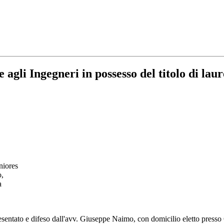
gli Ingegneri in possesso del titolo di laur
niores
o,
a
resentato e difeso dall'avv. Giuseppe Naimo, con domicilio eletto press