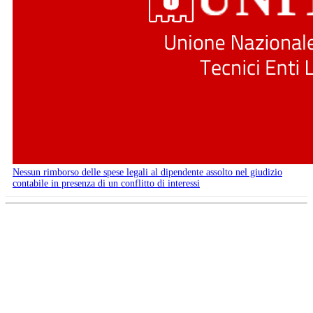
Nessun rimborso delle spese legali al dipendente assolto nel giudizio
contabile in presenza di un conflitto di interessi