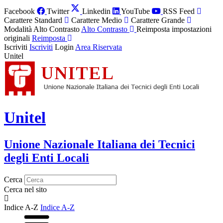
Facebook
Twitter
Linkedin
YouTube
RSS Feed
Carattere Standard
Carattere Medio
Carattere Grande
Modalità Alto Contrasto
Alto Contrasto
Reimposta impostazioni
originali
Reimposta
Iscriviti
Iscriviti
Login
Area Riservata
Unitel
Unitel
Unione Nazionale Italiana dei Tecnici
degli Enti Locali
Cerca
Cerca nel sito
Indice A-Z
Indice A-Z