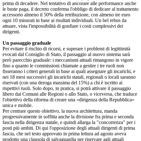
prima di decadere. Nel tentativo di ancorare alle performance anche
le buste paga, il decreto conferma l'obbligo di dedicare al trattamento
accessorio almeno il 50% della retribuzione, con almeno tre euro
ogni 10 misurati in base ai risultati individuali. Un bel rebus da
attuare, vista l'impossibilità di gonfiare i costi complessivi dei
dirigenti.
Un passaggio graduale
Per evitare il rischio di ricorsi, e superare i problemi di legittimità
evocati dal Consiglio di Stato, il passaggio al nuovo sistema sarà
però parecchio graduale: i meccanismi attuali rimangono in vigore
fino a quanto le commissioni chiamate a gestire i tre ruoli non
fisseranno i criteri generali in base ai quali assegnare gli incarichi, e
nei 18 mesi successivi gli incarichi statali, regionali o locali saranno
riservati (con una deroga massima del 15%) a chi è iscritto ai
rispettivi ruoli. Solo dopo, in pratica, si potrà attivare il passaggio
libero dai Comuni alle Regioni o allo Stato, o viceversa, che traduce
l'obiettivo della riforma di creare una «dirigenza della Repubblica»
unica e mobile.
Per centrare questo obiettivo, la nuova architettura, manda
progressivamente in soffitta anche la divisione fra prima e seconda
fascia nella dirigenza statale, e quindi allarga la "concorrenza" per i
posti più ambiti. Di qui l'opposizione degli attuali dirigenti di prima
fascia, che nel testo approvato in prima lettura ad agosto aveva
prodotto una clausola di salvaguardia per riservare agli attuali