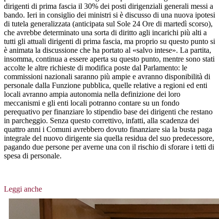
dirigenti di prima fascia il 30% dei posti dirigenziali generali messi a
bando. Ieri in consiglio dei ministri si è discusso di una nuova ipotesi
di tutela generalizzata (anticipata sul Sole 24 Ore di martedì scorso),
che avrebbe determinato una sorta di diritto agli incarichi più alti a
tutti gli attuali dirigenti di prima fascia, ma proprio su questo punto si
è animata la discussione che ha portato al «salvo intese». La partita,
insomma, continua a essere aperta su questo punto, mentre sono stati
accolte le altre richieste di modifica poste dal Parlamento: le
commissioni nazionali saranno più ampie e avranno disponibilità di
personale dalla Funzione pubblica, quelle relative a regioni ed enti
locali avranno ampia autonomia nella definizione dei loro
meccanismi e gli enti locali potranno contare su un fondo
perequativo per finanziare lo stipendio base dei dirigenti che restano
in parcheggio. Senza questo correttivo, infatti, alla scadenza dei
quattro anni i Comuni avrebbero dovuto finanziare sia la busta paga
integrale del nuovo dirigente sia quella residua del suo predecessore,
pagando due persone per averne una con il rischio di sforare i tetti di
spesa di personale.
Leggi anche