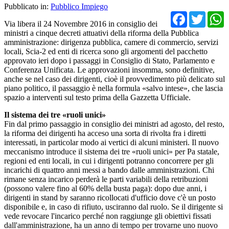
Pubblicato in:
Pubblico Impiego
Facebo
Twit
Via libera il 24 Novembre 2016 in consiglio dei
ministri a cinque decreti attuativi della riforma della Pubblica
amministrazione: dirigenza pubblica, camere di commercio, servizi
locali, Scia-2 ed enti di ricerca sono gli argomenti del pacchetto
approvato ieri dopo i passaggi in Consiglio di Stato, Parlamento e
Conferenza Unificata. Le approvazioni insomma, sono definitive,
anche se nel caso dei dirigenti, cioè il provvedimento più delicato sul
piano politico, il passaggio è nella formula «salvo intese», che lascia
spazio a interventi sul testo prima della Gazzetta Ufficiale.
Il sistema dei tre «ruoli unici»
Fin dal primo passaggio in consiglio dei ministri ad agosto, del resto,
la riforma dei dirigenti ha acceso una sorta di rivolta fra i diretti
interessati, in particolar modo ai vertici di alcuni ministeri. Il nuovo
meccanismo introduce il sistema dei tre «ruoli unici» per Pa statale,
regioni ed enti locali, in cui i dirigenti potranno concorrere per gli
incarichi di quattro anni messi a bando dalle amministrazioni. Chi
rimane senza incarico perderà le parti variabili della retribuzioni
(possono valere fino al 60% della busta paga): dopo due anni, i
dirigenti in stand by saranno ricollocati d'ufficio dove c'è un posto
disponibile e, in caso di rifiuto, usciranno dal ruolo. Se il dirigente si
vede revocare l'incarico perché non raggiunge gli obiettivi fissati
dall'amministrazione, ha un anno di tempo per trovarne uno nuovo