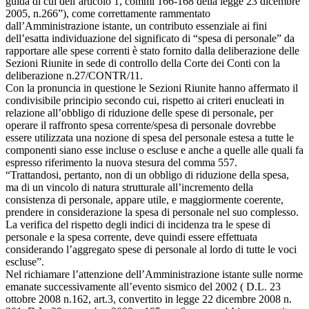
guida di cui dell’articolo 1, commi 166-168 della legge 23 dicembre
2005, n.266”), come correttamente rammentato
dall’Amministrazione istante, un contributo essenziale ai fini
dell’esatta individuazione del significato di “spesa di personale” da
rapportare alle spese correnti è stato fornito dalla deliberazione delle
Sezioni Riunite in sede di controllo della Corte dei Conti con la
deliberazione n.27/CONTR/11.
Con la pronuncia in questione le Sezioni Riunite hanno affermato il
condivisibile principio secondo cui, rispetto ai criteri enucleati in
relazione all’obbligo di riduzione delle spese di personale, per
operare il raffronto spesa corrente/spesa di personale dovrebbe
essere utilizzata una nozione di spesa del personale estesa a tutte le
componenti siano esse incluse o escluse e anche a quelle alle quali fa
espresso riferimento la nuova stesura del comma 557.
“Trattandosi, pertanto, non di un obbligo di riduzione della spesa,
ma di un vincolo di natura strutturale all’incremento della
consistenza di personale, appare utile, e maggiormente coerente,
prendere in considerazione la spesa di personale nel suo complesso.
La verifica del rispetto degli indici di incidenza tra le spese di
personale e la spesa corrente, deve quindi essere effettuata
considerando l’aggregato spese di personale al lordo di tutte le voci
escluse”.
Nel richiamare l’attenzione dell’Amministrazione istante sulle norme
emanate successivamente all’evento sismico del 2002 ( D.L. 23
ottobre 2008 n.162, art.3, convertito in legge 22 dicembre 2008 n.