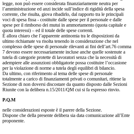
legge, non può essere considerata finanziariamente neutra per
l’amministrazione ed anzi incide sull’indice di rigidità della spesa
corrente, che risulta, giova ribadirlo, dal rapporto tra le principali
voci di spesa fissa - costituite dalle spese per il personale e dalle
spese per il rimborso dei mutui in ammortamento (quota capitale e
quota interessi) – ed il totale delle spese correnti.
È allora chiaro che l’apparente antinomia tra le disposizioni da
ultimo richiamate va risolta tenendo in considerazione che nel
complesso delle spese di personale rilevanti ai fini dell’art.76 comma
7 devono essere necessariamente incluse anche quelle sostenute a
tutela di categorie protette di lavoratori senza che la necessità di
adempiere alle assunzioni obbligatorie possa costituire l’occasione
per la violazione di norme a tutela degli equilibri di bilancio.
Da ultimo, con riferimento al tema delle spese di personale
totalmente a carico di finanziamenti privati o comunitari, ritiene la
Sezione di non doversi discostare da quanto disposto dalle Sezioni
Riunite con la delibera n.15/2011/QM cui si fa espresso rinvio.
P.Q.M
nelle considerazioni esposte è il parere della Sezione.
Dispone che della presente delibera sia data comunicazione all’Ente
proponente.