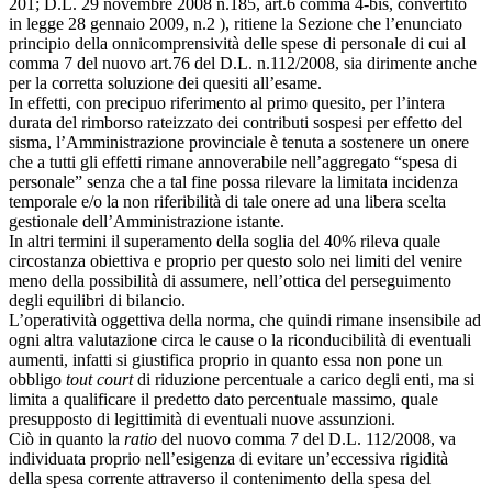
201; D.L. 29 novembre 2008 n.185, art.6 comma 4-bis, convertito
in legge 28 gennaio 2009, n.2 ), ritiene la Sezione che l’enunciato
principio della onnicomprensività delle spese di personale di cui al
comma 7 del nuovo art.76 del D.L. n.112/2008, sia dirimente anche
per la corretta soluzione dei quesiti all’esame.
In effetti, con precipuo riferimento al primo quesito, per l’intera
durata del rimborso rateizzato dei contributi sospesi per effetto del
sisma, l’Amministrazione provinciale è tenuta a sostenere un onere
che a tutti gli effetti rimane annoverabile nell’aggregato “spesa di
personale” senza che a tal fine possa rilevare la limitata incidenza
temporale e/o la non riferibilità di tale onere ad una libera scelta
gestionale dell’Amministrazione istante.
In altri termini il superamento della soglia del 40% rileva quale
circostanza obiettiva e proprio per questo solo nei limiti del venire
meno della possibilità di assumere, nell’ottica del perseguimento
degli equilibri di bilancio.
L’operatività oggettiva della norma, che quindi rimane insensibile ad
ogni altra valutazione circa le cause o la riconducibilità di eventuali
aumenti, infatti si giustifica proprio in quanto essa non pone un
obbligo
tout court
di riduzione percentuale a carico degli enti, ma si
limita a qualificare il predetto dato percentuale massimo, quale
presupposto di legittimità di eventuali nuove assunzioni.
Ciò in quanto la
ratio
del nuovo comma 7 del D.L. 112/2008, va
individuata proprio nell’esigenza di evitare un’eccessiva rigidità
della spesa corrente attraverso il contenimento della spesa del