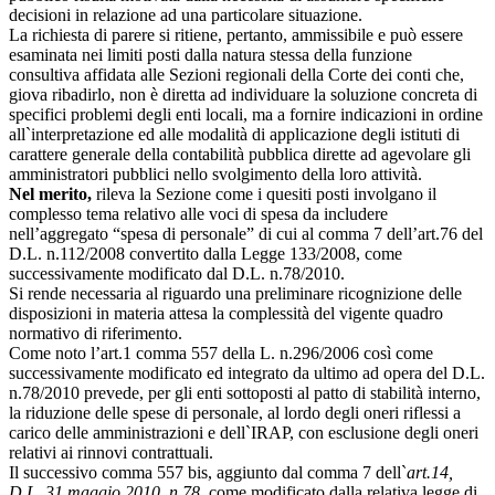
decisioni in relazione ad una particolare situazione.
La richiesta di parere si ritiene, pertanto, ammissibile e può essere
esaminata nei limiti posti dalla natura stessa della funzione
consultiva affidata alle Sezioni regionali della Corte dei conti che,
giova ribadirlo, non è diretta ad individuare la soluzione concreta di
specifici problemi degli enti locali, ma a fornire indicazioni in ordine
all`interpretazione ed alle modalità di applicazione degli istituti di
carattere generale della contabilità pubblica dirette ad agevolare gli
amministratori pubblici nello svolgimento della loro attività.
Nel merito,
rileva la Sezione come i quesiti posti involgano il
complesso tema relativo alle voci di spesa da includere
nell’aggregato “spesa di personale” di cui al comma 7 dell’art.76 del
D.L. n.112/2008 convertito dalla Legge 133/2008, come
successivamente modificato dal D.L. n.78/2010.
Si rende necessaria al riguardo una preliminare ricognizione delle
disposizioni in materia attesa la complessità del vigente quadro
normativo di riferimento.
Come noto l’art.1 comma 557 della L. n.296/2006 così come
successivamente modificato ed integrato da ultimo ad opera del D.L.
n.78/2010 prevede, per gli enti sottoposti al patto di stabilità interno,
la riduzione delle spese di personale, al lordo degli oneri riflessi a
carico delle amministrazioni e dell`IRAP, con esclusione degli oneri
relativi ai rinnovi contrattuali.
Il successivo comma 557 bis, aggiunto dal comma 7 dell`
art.14,
D.L. 31 maggio 2010, n 78
, come modificato dalla relativa legge di