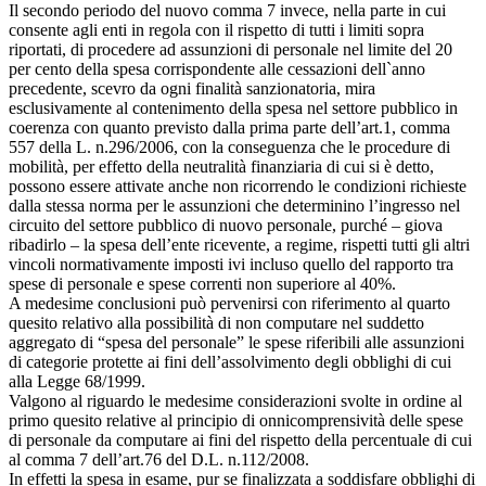
Il secondo periodo del nuovo comma 7 invece, nella parte in cui
consente agli enti in regola con il rispetto di tutti i limiti sopra
riportati, di procedere ad assunzioni di personale nel limite del 20
per cento della spesa corrispondente alle cessazioni dell`anno
precedente, scevro da ogni finalità sanzionatoria, mira
esclusivamente al contenimento della spesa nel settore pubblico in
coerenza con quanto previsto dalla prima parte dell’art.1, comma
557 della L. n.296/2006, con la conseguenza che le procedure di
mobilità, per effetto della neutralità finanziaria di cui si è detto,
possono essere attivate anche non ricorrendo le condizioni richieste
dalla stessa norma per le assunzioni che determinino l’ingresso nel
circuito del settore pubblico di nuovo personale, purché – giova
ribadirlo – la spesa dell’ente ricevente, a regime, rispetti tutti gli altri
vincoli normativamente imposti ivi incluso quello del rapporto tra
spese di personale e spese correnti non superiore al 40%.
A medesime conclusioni può pervenirsi con riferimento al quarto
quesito relativo alla possibilità di non computare nel suddetto
aggregato di “spesa del personale” le spese riferibili alle assunzioni
di categorie protette ai fini dell’assolvimento degli obblighi di cui
alla Legge 68/1999.
Valgono al riguardo le medesime considerazioni svolte in ordine al
primo quesito relative al principio di onnicomprensività delle spese
di personale da computare ai fini del rispetto della percentuale di cui
al comma 7 dell’art.76 del D.L. n.112/2008.
In effetti la spesa in esame, pur se finalizzata a soddisfare obblighi di