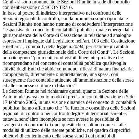
Conti - si sono pronunciate le Sezioni Riunite in sede di controllo
con deliberazione n.54/CONTR/10.
In base al potere di indirizzo interpretativo nei confronti delle
Sezioni regionali di controllo, con la pronuncia sopra riportata le
Sezioni Riunite non hanno ritenuto di condividere l’interpretazione
‘’espansiva del concetto di contabilità pubblica quale emerge dalla
giurisprudenza della Corte di Cassazione in relazione ad analoghe
espressioni impiegate dal Legislatore nell’art. 103 della Costituzione
e nell’art.1, comma 1, della legge n.20/94, per stabilire gli ambiti
della competenza giurisdizionale della Corte dei Conti’’. Le Sezioni
non ritengono ‘’parimenti condivisibili linee interpretative che
ricomprendano nel concetto di contabilità pubblica qualsivoglia
attività degli Enti che abbia comunque, riflessi di natura finanziaria,
comportando, direttamente o indirettamente, una spesa, con
susseguente fase contabile attinente all’amministrazione della stessa
ed alle connesse scritture di bilancio.’’
Le Sezioni Riunite nel richiamare quindi quanto la Sezione delle
Autonomie aveva avuto modo di precisare con deliberazione n.5 del
17 febbraio 2006, in una visione dinamica del concetto di contabilità
pubblica, hanno affermato che ‘’la funzione consultiva delle Sezioni
regionali di controllo nei confronti degli Enti territoriali sarebbe,
tuttavia, senz’altro incompleta se non avesse la possibilità di
svolgersi nei confronti di quei quesiti che risultino connessi alle
modalità di utilizzo delle risorse pubbliche, nel quadro di specifici
obiettivi di contenimento della spesa sanciti dai principi di