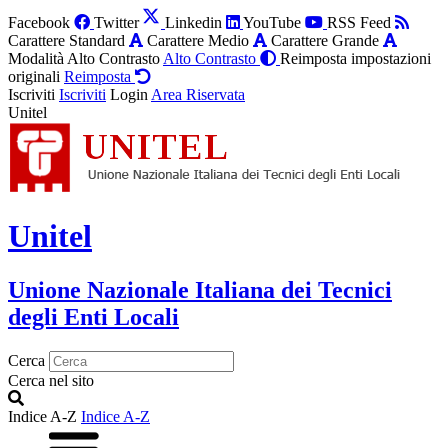
Facebook
Twitter
Linkedin
YouTube
RSS Feed
Carattere Standard
Carattere Medio
Carattere Grande
Modalità Alto Contrasto
Alto Contrasto
Reimposta impostazioni
originali
Reimposta
Iscriviti
Iscriviti
Login
Area Riservata
Unitel
Unitel
Unione Nazionale Italiana dei Tecnici
degli Enti Locali
Cerca
Cerca nel sito
Indice A-Z
Indice A-Z