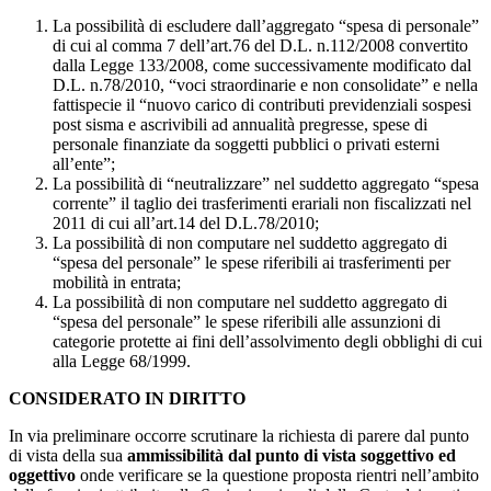
La possibilità di escludere dall’aggregato “spesa di personale”
di cui al comma 7 dell’art.76 del D.L. n.112/2008 convertito
dalla Legge 133/2008, come successivamente modificato dal
D.L. n.78/2010, “voci straordinarie e non consolidate” e nella
fattispecie il “nuovo carico di contributi previdenziali sospesi
post sisma e ascrivibili ad annualità pregresse, spese di
personale finanziate da soggetti pubblici o privati esterni
all’ente”;
La possibilità di “neutralizzare” nel suddetto aggregato “spesa
corrente” il taglio dei trasferimenti erariali non fiscalizzati nel
2011 di cui all’art.14 del D.L.78/2010;
La possibilità di non computare nel suddetto aggregato di
“spesa del personale” le spese riferibili ai trasferimenti per
mobilità in entrata;
La possibilità di non computare nel suddetto aggregato di
“spesa del personale” le spese riferibili alle assunzioni di
categorie protette ai fini dell’assolvimento degli obblighi di cui
alla Legge 68/1999.
CONSIDERATO IN DIRITTO
In via preliminare occorre scrutinare la richiesta di parere dal punto
di vista della sua
ammissibilità dal punto di vista soggettivo ed
oggettivo
onde verificare se la questione proposta rientri nell’ambito