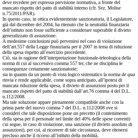
deve recedere per espressa previsione normativa, a fronte del
mancato rispetto del patto di stabilità interno (cfr. Sez. Molise
n.75/2011/PAR).
In questo caso, in ottica evidentemente sanzionatoria, il Legislatore,
già dal dicembre del 2004, ha ritenuto che la neutralità finanziaria
dell’istituto non fosse sufficiente a considerare superabile il divieto
generalizzato di assunzione.
A medesime conclusioni può pervenirsi nel caso di violazione
dell’art.557 della Legge finanziaria per il 2007 in tema di riduzione
della spesa rispetto all’esercizio precedente.
Ciò, sia in ragione dell’interpretazione funzionale-teleologica della
norma di cui al successivo comma 557 ter, che ne disciplina le
conseguenze certamente sanzionatorie;
sia in quanto da un punto di vista logico sistematico la norma
de qua
rinvia e rende applicabile, come sopra anticipato, all’ipotesi di
mancata riduzione della spesa, il divieto di assunzioni posto per il
mancato rispetto del patto di stabilità dall’art.76 comma 4 del D.L.
n.112/2008.
Ma tale soluzione appare pienamente compatibile anche con la
prima parte del nuovo comma 7 del D.L. n.112/2008 ove si
consideri che tale disposizione pone un precetto (il contenimento
della spesa per il personale nel limite del 40% delle spese correnti)
cui segue, in caso di violazione, una sanzione (il divieto assoluto di
assunzioni), per cui, al ricorrere di tale circostanza, deve ritenersi
precluso anche il ricorso all’istituto della mobilità.