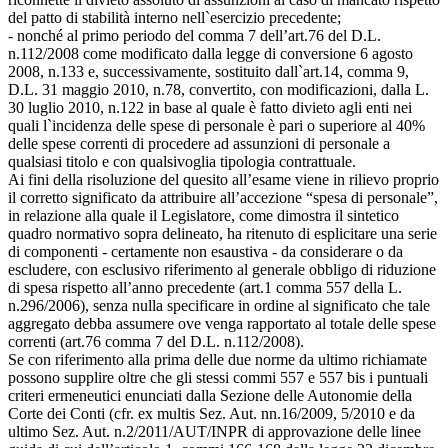
del patto di stabilità interno nell`esercizio precedente;
- nonché al primo periodo del comma 7 dell’art.76 del D.L.
n.112/2008 come modificato dalla legge di conversione 6 agosto
2008, n.133 e, successivamente, sostituito dall`art.14, comma 9,
D.L. 31 maggio 2010, n.78, convertito, con modificazioni, dalla L.
30 luglio 2010, n.122 in base al quale è fatto divieto agli enti nei
quali l`incidenza delle spese di personale è pari o superiore al 40%
delle spese correnti di procedere ad assunzioni di personale a
qualsiasi titolo e con qualsivoglia tipologia contrattuale.
Ai fini della risoluzione del quesito all’esame viene in rilievo proprio
il corretto significato da attribuire all’accezione “spesa di personale”,
in relazione alla quale il Legislatore, come dimostra il sintetico
quadro normativo sopra delineato, ha ritenuto di esplicitare una serie
di componenti - certamente non esaustiva - da considerare o da
escludere, con esclusivo riferimento al generale obbligo di riduzione
di spesa rispetto all’anno precedente (art.1 comma 557 della L.
n.296/2006), senza nulla specificare in ordine al significato che tale
aggregato debba assumere ove venga rapportato al totale delle spese
correnti (art.76 comma 7 del D.L. n.112/2008).
Se con riferimento alla prima delle due norme da ultimo richiamate
possono supplire oltre che gli stessi commi 557 e 557 bis i puntuali
criteri ermeneutici enunciati dalla Sezione delle Autonomie della
Corte dei Conti (cfr. ex multis Sez. Aut. nn.16/2009, 5/2010 e da
ultimo Sez. Aut. n.2/2011/AUT/INPR di approvazione delle linee