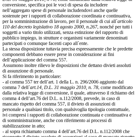
conversione, specifica poi le voci di spesa da includere
nell’aggregato spese di personale includendovi anche quelle
sostenute per i rapporti di collaborazione coordinata e continuativa,
per la somministrazione di lavoro, per il personale di cui all`
articolo
110 del decreto legislativo 18 agosto 2000, n.267
, nonché per tutti i
soggetti a vario titolo utilizzati, senza estinzione del rapporto di
pubblico impiego, in strutture e organismi variamente denominati
partecipati o comunque facenti capo all`ente.
La stessa disposizione tuttavia precisa espressamente che le predette
componenti debbano essere prese in considerazione ai fini
dell’applicazione del comma 557.
Assumono inoltre rilievo le disposizioni che dettano divieti assoluti
di assunzione di personale.
Si fa riferimento in particolare:
- al comma 557 ter dell’art. 1 della L. n. 296/2006 aggiunto dal
comma 7 dell`
art.14, D.L. 31 maggio 2010, n. 78
, come modificato
dalla relativa legge di conversione, il quale, attraverso il richiamo del
comma 4 dell’art.76 del D.L. n.112/2008, prevede, in caso di
mancato rispetto del comma 557, il divieto di assunzioni di
personale a qualsiasi titolo, con qualsivoglia tipologia contrattuale,
ivi compresi i rapporti di collaborazione continuata e continuativa e
di somministrazione, anche con riferimento ai processi di
stabilizzazione in atto;
- al sopra richiamato comma 4 dell’art.76 del D.L. n.112/2008 che
riconnette il divieto assoluto di assunzioni al caso di mancato rispetto