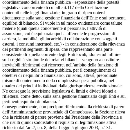
coordinamento della finanza pubblica - espressione della potestà
legislativa concorrente di cui all’art.117 della Costituzione –
contenuti nelle leggi finanziarie, in grado di ripercuotersi
direttamente sulla sana gestione finanziaria dell’Ente e sui pertinenti
equilibri di bilancio. Si vuole in tal modo evidenziare come talune
materie (quali quella concernente il personale, l’attività di
assunzione, cui è equiparata quella afferente le progressioni di
carriera, la mobilità, gli incarichi di collaborazione con soggetti
esterni, i consumi intermedi etc.) - in considerazione della rilevanza
dei pertinenti segmenti di spesa, che rappresentano una parte
consistente di quella corrente degli Enti locali, idonea ad influire
sulla rigidità strutturale dei relativi bilanci – vengono a costituire
inevitabili riferimenti cui ricorrere, nell’ambito della funzione di
coordinamento della finanza pubblica, per il conseguimento di
obiettivi di riequilibrio finanziario, cui sono, altresì, preordinate
misure di contenimento della complessiva spesa pubblica, nel
quadro dei principi individuati dalla giurisprudenza costituzionale.
Ne consegue la previsione legislativa di limiti e divieti idonei a
riflettersi, come detto, sulla sana gestione finanziaria degli Enti e sui
pertinenti equilibri di bilancio.’’
Conseguentemente, con precipuo riferimento alla richiesta di parere
dell’Amministrazione provinciale di Campobasso, la Sezione rileva
che la richiesta di parere proviene dal Presidente della Provincia e
che risulti quindi soddisfatto il requisito di legittimazione attiva
richiesto dall’art.7, co. 8, della Legge 5 giugno 2003, n.131.