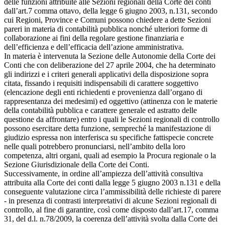
delle funzioni attribuite alle Sezioni regionali della Corte dei conti
dall’art.7 comma ottavo, della legge 6 giugno 2003, n.131, secondo
cui Regioni, Province e Comuni possono chiedere a dette Sezioni
pareri in materia di contabilità pubblica nonché ulteriori forme di
collaborazione ai fini della regolare gestione finanziaria e
dell’efficienza e dell’efficacia dell’azione amministrativa.
In materia è intervenuta la Sezione delle Autonomie della Corte dei
Conti che con deliberazione del 27 aprile 2004, che ha determinato
gli indirizzi e i criteri generali applicativi della disposizione sopra
citata, fissando i requisiti indispensabili di carattere soggettivo
(elencazione degli enti richiedenti e provenienza dall’organo di
rappresentanza dei medesimi) ed oggettivo (attinenza con le materie
della contabilità pubblica e carattere generale ed astratto delle
questione da affrontare) entro i quali le Sezioni regionali di controllo
possono esercitare detta funzione, sempreché la manifestazione di
giudizio espressa non interferisca su specifiche fattispecie concrete
nelle quali potrebbero pronunciarsi, nell’ambito della loro
competenza, altri organi, quali ad esempio la Procura regionale o la
Sezione Giurisdizionale della Corte dei Conti.
Successivamente, in ordine all’ampiezza dell’attività consultiva
attribuita alla Corte dei conti dalla legge 5 giugno 2003 n.131 e della
conseguente valutazione circa l’ammissibilità delle richieste di parere
- in presenza di contrasti interpretativi di alcune Sezioni regionali di
controllo, al fine di garantire, così come disposto dall’art.17, comma
31, del d.l. n.78/2009, la coerenza dell’attività svolta dalla Corte dei