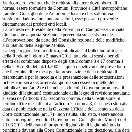
Va ricordato, peraltro, che le richieste di parere dovrebbero, di
norma, essere formulate da Comuni, Province e Città metropolitane
tramite il Consiglio delle Autonomie locali e che, solo in via
sussidiaria laddove non ancora istituiti, esse possano provenire
direttamente dai predetti enti locali.
La richiesta del Presidente della Provincia di Campobasso, inviata
direttamente a questa Sezione, è pervenuta successivamente
all’approvazione, da parte del Consiglio regionale delle modifiche
allo Statuto della Regione Molise.
La legge regionale di modifica, pubblicata sul bollettino ufficiale
della Regione il giorno 2 marzo 2011, tuttavia, ai sensi e per gli
effetti del combinato disposto degli artt.2 comma 3 e 17 comma 1
della L.R. n.36 del 24.10.2005 - i quali rispettivamente prevedono
che il termine di tre mesi per la presentazione della richiesta di
referendum e per la raccolta e la presentazione delle sottoscrizioni
richieste inizia a decorrere dal giorno successivo a quello della
pubblicazione (art.2) e che nel caso in cui il Governo promuova il
giudizio di legittimità costituzionale della legge di revisione statutaria
ai sensi dell`articolo 123, secondo comma, della Costituzione, il
termine di tre mesi di cui all`articolo 2, comma 3, è sospeso sino alla
data di pubblicazione nella Gazzetta Ufficiale della sentenza della
Corte costituzionale (art.17) - non risulta, allo stato, essere ancora
entrata in vigore, avendo il Governo, nel Consiglio dei Ministri del
23.03.2011 deliberato di proporre il giudizio di legittimità in via
principale davanti alla Corte Costituzionale la cui decisione, alla data