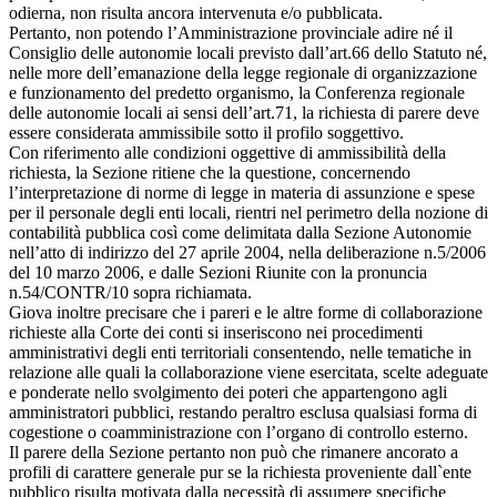
odierna, non risulta ancora intervenuta e/o pubblicata.
Pertanto, non potendo l’Amministrazione provinciale adire né il
Consiglio delle autonomie locali previsto dall’art.66 dello Statuto né,
nelle more dell’emanazione della legge regionale di organizzazione
e funzionamento del predetto organismo, la Conferenza regionale
delle autonomie locali ai sensi dell’art.71, la richiesta di parere deve
essere considerata ammissibile sotto il profilo soggettivo.
Con riferimento alle condizioni oggettive di ammissibilità della
richiesta, la Sezione ritiene che la questione, concernendo
l’interpretazione di norme di legge in materia di assunzione e spese
per il personale degli enti locali, rientri nel perimetro della nozione di
contabilità pubblica così come delimitata dalla Sezione Autonomie
nell’atto di indirizzo del 27 aprile 2004, nella deliberazione n.5/2006
del 10 marzo 2006, e dalle Sezioni Riunite con la pronuncia
n.54/CONTR/10 sopra richiamata.
Giova inoltre precisare che i pareri e le altre forme di collaborazione
richieste alla Corte dei conti si inseriscono nei procedimenti
amministrativi degli enti territoriali consentendo, nelle tematiche in
relazione alle quali la collaborazione viene esercitata, scelte adeguate
e ponderate nello svolgimento dei poteri che appartengono agli
amministratori pubblici, restando peraltro esclusa qualsiasi forma di
cogestione o coamministrazione con l’organo di controllo esterno.
Il parere della Sezione pertanto non può che rimanere ancorato a
profili di carattere generale pur se la richiesta proveniente dall`ente
pubblico risulta motivata dalla necessità di assumere specifiche