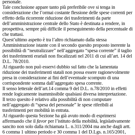
personale.
Tale conclusione appare tanto più preferibile ove si tenga in
considerazione che l’ormai costante flessione delle spese correnti per
effetto della ricorrente riduzione dei trasferimenti da parte
dell’amministrazione centrale dello Stato è destinata a rendere, in
prospettiva, sempre più difficile il perseguimento della percentuale di
che trattasi.
Quest’ultimo aspetto è tra l’altro richiamato dalla stessa
Amministrazione istante con il secondo quesito proposto inerente la
possibilità di “neutralizzare” nell’aggregato “spesa corrente” il taglio
dei trasferimenti erariali non fiscalizzati nel 2011 di cui all’art. 14 del
D.L. 78/2010.
Al riguardo non può esservi dubbio sul fatto che la lamentata
riduzione dei trasferimenti statali non possa essere ragionevolmente
presa in considerazione ai fini dell’eventuale scomputo di una
corrispondente somma dall’aggregato spesa corrente.
Il senso letterale dell’art.14 comma 9 del D.L. n.78/2010 in effetti
rende logicamente inammissibile qualsiasi diversa interpretazione.
Il terzo quesito è relativo alla possibilità di non computare
nell’aggregato di “spesa del personale” le spese riferibili ai
trasferimenti per mobilità in entrata.
Al riguardo questa Sezione ha già avuto modo di esprimersi
affermando che il
favor
per l’istituto della mobilità, legislativamente
sancito non solo dalla richiamata L. n.311/2004 ma anche dagli artt.
6 comma 1 ultimo periodo e 30 comma 1 del D.Lgs. n.165/2001,