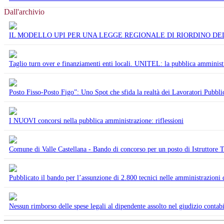
Dall'archivio
IL MODELLO UPI PER UNA LEGGE REGIONALE DI RIORDINO DE
Taglio turn over e finanziamenti enti locali. UNITEL: la pubblica amministra
Posto Fisso-Posto Figo”: Uno Spot che sfida la realtà dei Lavoratori Pubblic
I NUOVI concorsi nella pubblica amministrazione: riflessioni
Comune di Valle Castellana - Bando di concorso per un posto di Istruttore 
Pubblicato il bando per l’assunzione di 2.800 tecnici nelle amministrazion
Nessun rimborso delle spese legali al dipendente assolto nel giudizio contabil