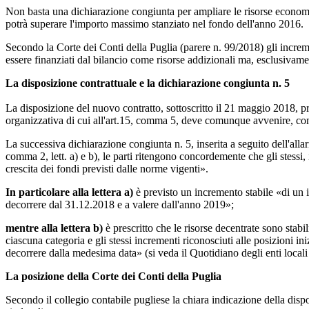
Non basta una dichiarazione congiunta per ampliare le risorse economich
potrà superare l'importo massimo stanziato nel fondo dell'anno 2016.
Secondo la Corte dei Conti della Puglia (parere n. 99/2018) gli incremen
essere finanziati dal bilancio come risorse addizionali ma, esclusivament
La disposizione contrattuale e la dichiarazione congiunta n. 5
La disposizione del nuovo contratto, sottoscritto il 21 maggio 2018, pre
organizzativa di cui all'art.15, comma 5, deve comunque avvenire, co
La successiva dichiarazione congiunta n. 5, inserita a seguito dell'allarm
comma 2, lett. a) e b), le parti ritengono concordemente che gli stessi, 
crescita dei fondi previsti dalle norme vigenti».
In particolare alla lettera a)
è previsto un incremento stabile «di un 
decorrere dal 31.12.2018 e a valere dall'anno 2019»;
mentre alla lettera b)
è prescritto che le risorse decentrate sono stab
ciascuna categoria e gli stessi incrementi riconosciuti alle posizioni in
decorrere dalla medesima data» (si veda il Quotidiano degli enti locali 
La posizione della Corte dei Conti della Puglia
Secondo il collegio contabile pugliese la chiara indicazione della dispo