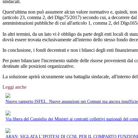
sindacali.
Quest'ultima non può assumere alcun valore normativo e, quindi, non 
(articolo 23, comma 2, del Dlgs75/2017) secondo cui, a decorrere dal 2
amministrazioni pubbliche di cui all'articolo 1, comma 2, del Dlgs165
In altri termini, da un lato vi è obbligo da parte degli enti locali di st
dovrà essere trovata esclusivamente all'interno dello stesso fondo decen
In conclusione, i fondi decentrati e non i bilanci degli enti finanzierann
Per poter bilanciare l'incremento stabile delle risorse provenienti dal c
destinate alle posizioni organizzative.
La soluzione aprirà sicuramente una battaglia sindacale, all'interno de
Leggi anche
Nuovo rapporto ISFEL. Nuove assunzioni nei Comuni ma ancora insufficient
Via libera del Consiglio dei Ministri ai contratti collettivi nazionali del com
ARAN: SIGLATA L’IPOTESI DI CCNL PER IL COMPARTO FUNZIONI