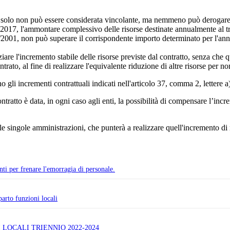
solo non può essere considerata vincolante, ma nemmeno può derogare a
017, l'ammontare complessivo delle risorse destinate annualmente al trat
/2001, non può superare il corrispondente importo determinato per l'an
anziare l'incremento stabile delle risorse previste dal contratto, senza che
trato, al fine di realizzare l'equivalente riduzione di altre risorse per n
o gli incrementi contrattuali indicati nell'articolo 37, comma 2, lettere a)
ontratto è data, in ogni caso agli enti, la possibilità di compensare l’inc
lle singole amministrazioni, che punterà a realizzare quell'incremento di
i per frenare l'emorragia di personale.
parto funzioni locali
 LOCALI TRIENNIO 2022-2024