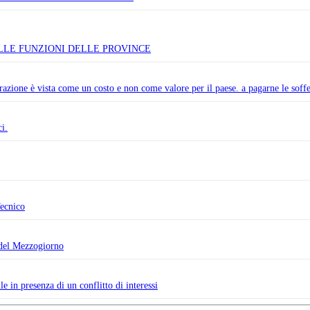
LLE FUNZIONI DELLE PROVINCE
zione è vista come un costo e non come valore per il paese. a pagarne le soffere
i.
Tecnico
i del Mezzogiorno
e in presenza di un conflitto di interessi