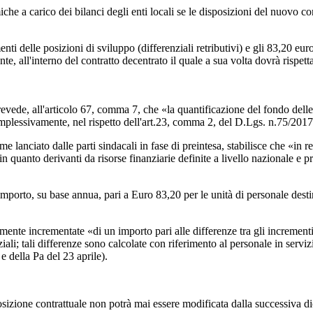
e a carico dei bilanci degli enti locali se le disposizioni del nuovo con
ti delle posizioni di sviluppo (differenziali retributivi) e gli 83,20 eu
e, all'interno del contratto decentrato il quale a sua volta dovrà rispettar
vede, all'articolo 67, comma 7, che «la quantificazione del fondo delle r
mplessivamente, nel rispetto dell'art.23, comma 2, del D.Lgs. n.75/2017
e lanciato dalle parti sindacali in fase di preintesa, stabilisce che «in r
in quanto derivanti da risorse finanziarie definite a livello nazionale e pr
importo, su base annua, pari a Euro 83,20 per le unità di personale dest
ilmente incrementate «di un importo pari alle differenze tra gli incrementi
iziali; tali differenze sono calcolate con riferimento al personale in serv
e della Pa del 23 aprile).
sizione contrattuale non potrà mai essere modificata dalla successiva dic