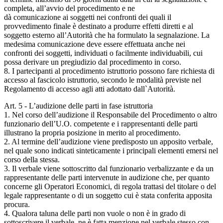
completa, all’avvio del procedimento e ne
dà comunicazione ai soggetti nei confronti dei quali il
provvedimento finale è destinato a produrre effetti diretti e al
soggetto esterno all’Autorità che ha formulato la segnalazione. La
medesima comunicazione deve essere effettuata anche nei
confronti dei soggetti, individuati o facilmente individuabili, cui
possa derivare un pregiudizio dal procedimento in corso.
8. I partecipanti al procedimento istruttorio possono fare richiesta di
accesso al fascicolo istruttorio, secondo le modalità previste nel
Regolamento di accesso agli atti adottato dall`Autorità.
Art. 5 - L’audizione delle parti in fase istruttoria
1. Nel corso dell’audizione il Responsabile del Procedimento o altro
funzionario dell’U.O. competente e i rappresentanti delle parti
illustrano la propria posizione in merito al procedimento.
2. Al termine dell’audizione viene predisposto un apposito verbale,
nel quale sono indicati sinteticamente i principali elementi emersi nel
corso della stessa.
3. Il verbale viene sottoscritto dal funzionario verbalizzante e da un
rappresentante delle parti intervenute in audizione che, per quanto
concerne gli Operatori Economici, di regola trattasi del titolare o del
legale rappresentante o di un soggetto cui è stata conferita apposita
procura.
4. Qualora taluna delle parti non vuole o non è in grado di
sottoscrivere il verbale, ne è fatta menzione nel verbale stesso con