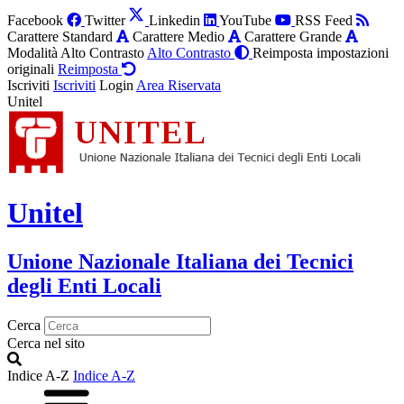
Facebook
Twitter
Linkedin
YouTube
RSS Feed
Carattere Standard
Carattere Medio
Carattere Grande
Modalità Alto Contrasto
Alto Contrasto
Reimposta impostazioni
originali
Reimposta
Iscriviti
Iscriviti
Login
Area Riservata
Unitel
Unitel
Unione Nazionale Italiana dei Tecnici
degli Enti Locali
Cerca
Cerca nel sito
Indice A-Z
Indice A-Z