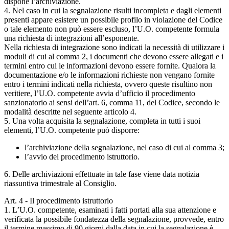
dispone l’archiviazione.
4. Nel caso in cui la segnalazione risulti incompleta e dagli elementi
presenti appare esistere un possibile profilo in violazione del Codice
o tale elemento non può essere escluso, l’U.O. competente formula
una richiesta di integrazioni all’esponente.
Nella richiesta di integrazione sono indicati la necessità di utilizzare i
moduli di cui al comma 2, i documenti che devono essere allegati e i
termini entro cui le informazioni devono essere fornite. Qualora la
documentazione e/o le informazioni richieste non vengano fornite
entro i termini indicati nella richiesta, ovvero queste risultino non
veritiere, l’U.O. competente avvia d’ufficio il procedimento
sanzionatorio ai sensi dell’art. 6, comma 11, del Codice, secondo le
modalità descritte nel seguente articolo 4.
5. Una volta acquisita la segnalazione, completa in tutti i suoi
elementi, l’U.O. competente può disporre:
l’archiviazione della segnalazione, nel caso di cui al comma 3;
l’avvio del procedimento istruttorio.
6. Delle archiviazioni effettuate in tale fase viene data notizia
riassuntiva trimestrale al Consiglio.
Art. 4 - Il procedimento istruttorio
1. L’U.O. competente, esaminati i fatti portati alla sua attenzione e
verificata la possibile fondatezza della segnalazione, provvede, entro
il termine massimo di 90 giorni dalla data in cui la segnalazione è