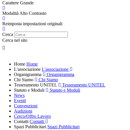
Carattere Grande
Modalità Alto Contrasto
Reimposta impostazioni originali
Cerca
Cerca nel sito
Home
Home
L'associazione
L'associazione
Organigramma
Organigramma
Chi Siamo
Chi Siamo
Tesseramento UNITEL
Tesseramento UNITEL
Statuto e Moduli
Statuto e Moduli
News
Eventi
Convenzioni
Audizioni
Cerco/Offro Lavoro
Contatti
Contatti
Spazi Pubblicitari
Spazi Pubblicitari