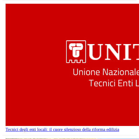
Tecnici degli enti locali: il cuore silenzioso della riforma edilizia