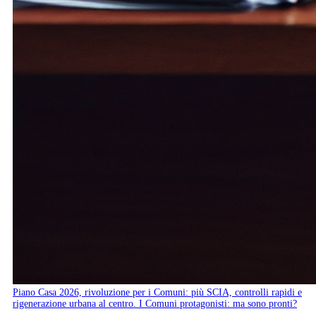
Piano Casa 2026, rivoluzione per i Comuni: più SCIA, controlli rapidi e
rigenerazione urbana al centro. I Comuni protagonisti: ma sono pronti?