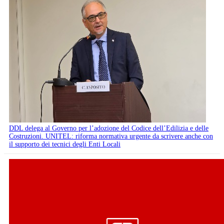
DDL delega al Governo per l’adozione del Codice dell’Edilizia e delle
Costruzioni. UNITEL: riforma normativa urgente da scrivere anche con
il supporto dei tecnici degli Enti Locali