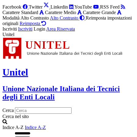
Facebook
Twitter
Linkedin
YouTube
RSS Feed
Carattere Standard
Carattere Medio
Carattere Grande
Modalità Alto Contrasto
Alto Contrasto
Reimposta impostazioni
originali
Reimposta
Iscriviti
Iscriviti
Login
Area Riservata
Unitel
Unitel
Unione Nazionale Italiana dei Tecnici
degli Enti Locali
Cerca
Cerca nel sito
Indice A-Z
Indice A-Z