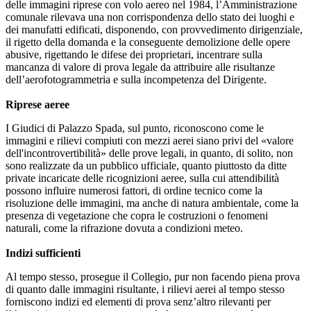
delle immagini riprese con volo aereo nel 1984, l’Amministrazione
comunale rilevava una non corrispondenza dello stato dei luoghi e
dei manufatti edificati, disponendo, con provvedimento dirigenziale,
il rigetto della domanda e la conseguente demolizione delle opere
abusive, rigettando le difese dei proprietari, incentrare sulla
mancanza di valore di prova legale da attribuire alle risultanze
dell’aerofotogrammetria e sulla incompetenza del Dirigente.
Riprese aeree
I Giudici di Palazzo Spada, sul punto, riconoscono come le
immagini e rilievi compiuti con mezzi aerei siano privi del «valore
dell'incontrovertibilità» delle prove legali, in quanto, di solito, non
sono realizzate da un pubblico ufficiale, quanto piuttosto da ditte
private incaricate delle ricognizioni aeree, sulla cui attendibilità
possono influire numerosi fattori, di ordine tecnico come la
risoluzione delle immagini, ma anche di natura ambientale, come la
presenza di vegetazione che copra le costruzioni o fenomeni
naturali, come la rifrazione dovuta a condizioni meteo.
Indizi sufficienti
Al tempo stesso, prosegue il Collegio, pur non facendo piena prova
di quanto dalle immagini risultante, i rilievi aerei al tempo stesso
forniscono indizi ed elementi di prova senz’altro rilevanti per