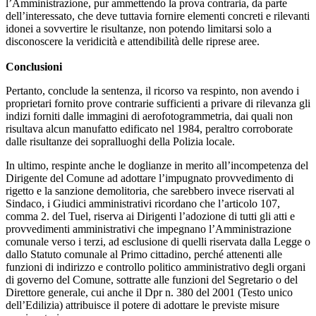
l’Amministrazione, pur ammettendo la prova contraria, da parte
dell’interessato, che deve tuttavia fornire elementi concreti e rilevanti
idonei a sovvertire le risultanze, non potendo limitarsi solo a
disconoscere la veridicità e attendibilità delle riprese aree.
Conclusioni
Pertanto, conclude la sentenza, il ricorso va respinto, non avendo i
proprietari fornito prove contrarie sufficienti a privare di rilevanza gli
indizi forniti dalle immagini di aerofotogrammetria, dai quali non
risultava alcun manufatto edificato nel 1984, peraltro corroborate
dalle risultanze dei sopralluoghi della Polizia locale.
In ultimo, respinte anche le doglianze in merito all’incompetenza del
Dirigente del Comune ad adottare l’impugnato provvedimento di
rigetto e la sanzione demolitoria, che sarebbero invece riservati al
Sindaco, i Giudici amministrativi ricordano che l’articolo 107,
comma 2. del Tuel, riserva ai Dirigenti l’adozione di tutti gli atti e
provvedimenti amministrativi che impegnano l’Amministrazione
comunale verso i terzi, ad esclusione di quelli riservata dalla Legge o
dallo Statuto comunale al Primo cittadino, perché attenenti alle
funzioni di indirizzo e controllo politico amministrativo degli organi
di governo del Comune, sottratte alle funzioni del Segretario o del
Direttore generale, cui anche il Dpr n. 380 del 2001 (Testo unico
dell’Edilizia) attribuisce il potere di adottare le previste misure