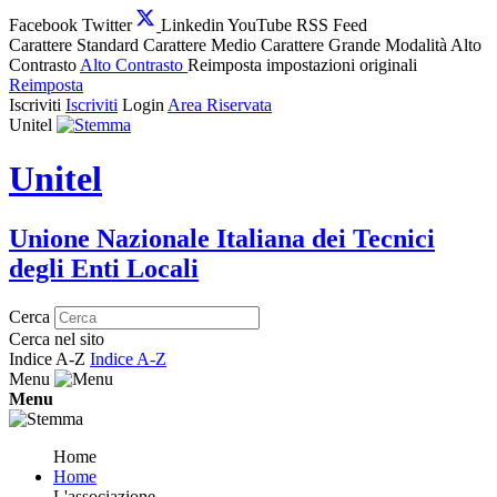
Facebook
Twitter
Linkedin
YouTube
RSS Feed
Carattere Standard
Carattere Medio
Carattere Grande
Modalità Alto
Contrasto
Alto Contrasto
Reimposta impostazioni originali
Reimposta
Iscriviti
Iscriviti
Login
Area Riservata
Unitel
Unitel
Unione Nazionale Italiana dei Tecnici
degli Enti Locali
Cerca
Cerca nel sito
Indice A-Z
Indice A-Z
Menu
Menu
Home
Home
L'associazione