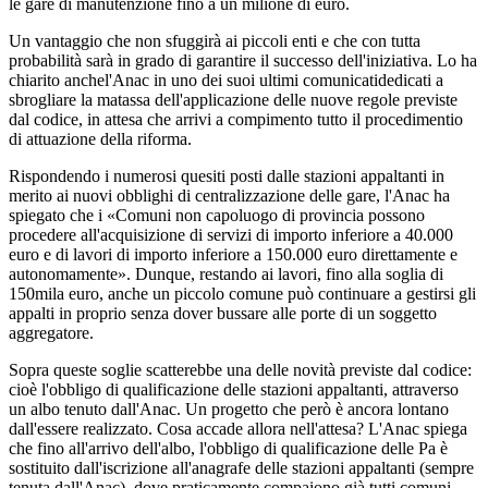
le gare di manutenzione fino a un milione di euro.
Un vantaggio che non sfuggirà ai piccoli enti e che con tutta
probabilità sarà in grado di garantire il successo dell'iniziativa. Lo ha
chiarito anchel'Anac in uno dei suoi ultimi comunicatidedicati a
sbrogliare la matassa dell'applicazione delle nuove regole previste
dal codice, in attesa che arrivi a compimento tutto il procedimentio
di attuazione della riforma.
Rispondendo i numerosi quesiti posti dalle stazioni appaltanti in
merito ai nuovi obblighi di centralizzazione delle gare, l'Anac ha
spiegato che i «Comuni non capoluogo di provincia possono
procedere all'acquisizione di servizi di importo inferiore a 40.000
euro e di lavori di importo inferiore a 150.000 euro direttamente e
autonomamente». Dunque, restando ai lavori, fino alla soglia di
150mila euro, anche un piccolo comune può continuare a gestirsi gli
appalti in proprio senza dover bussare alle porte di un soggetto
aggregatore.
Sopra queste soglie scatterebbe una delle novità previste dal codice:
cioè l'obbligo di qualificazione delle stazioni appaltanti, attraverso
un albo tenuto dall'Anac. Un progetto che però è ancora lontano
dall'essere realizzato. Cosa accade allora nell'attesa? L'Anac spiega
che fino all'arrivo dell'albo, l'obbligo di qualificazione delle Pa è
sostituito dall'iscrizione all'anagrafe delle stazioni appaltanti (sempre
tenuta dall'Anac), dove praticamente compaiono già tutti comuni.