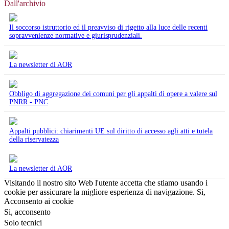
Dall'archivio
Il soccorso istruttorio ed il preavviso di rigetto alla luce delle recenti
sopravvenienze normative e giurisprudenziali.
La newsletter di AOR
Obbligo di aggregazione dei comuni per gli appalti di opere a valere sul
PNRR - PNC
Appalti pubblici: chiarimenti UE sul diritto di accesso agli atti e tutela
della riservatezza
La newsletter di AOR
Visitando il nostro sito Web l'utente accetta che stiamo usando i
cookie per assicurare la migliore esperienza di navigazione.
Si,
Acconsento ai cookie
Si, acconsento
Solo tecnici