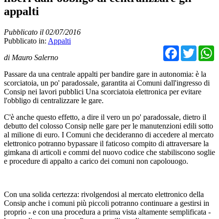
appalti
Pubblicato il 02/07/2016
Pubblicato in:
Appalti
Facebo
Twit
di Mauro Salerno
Passare da una centrale appalti per bandire gare in autonomia: è la
scorciatoia, un po' paradossale, garantita ai Comuni dall'ingresso di
Consip nei lavori pubblici Una scorciatoia elettronica per evitare
l'obbligo di centralizzare le gare.
C'è anche questo effetto, a dire il vero un po' paradossale, dietro il
debutto del colosso Consip nelle gare per le manutenzioni edili sotto
al milione di euro. I Comuni che decideranno di accedere al mercato
elettronico potranno bypassare il faticoso compito di attraversare la
gimkana di articoli e commi del nuovo codice che stabiliscono soglie
e procedure di appalto a carico dei comuni non capolouogo.
Con una solida certezza: rivolgendosi al mercato elettronico della
Consip anche i comuni più piccoli potranno continuare a gestirsi in
proprio - e con una procedura a prima vista altamente semplificata -