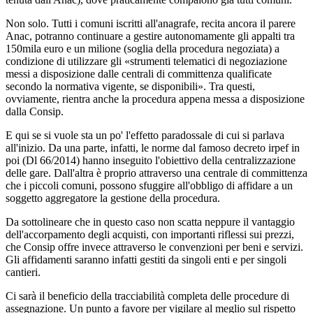
Non solo. Tutti i comuni iscritti all'anagrafe, recita ancora il parere
Anac, potranno continuare a gestire autonomamente gli appalti tra
150mila euro e un milione (soglia della procedura negoziata) a
condizione di utilizzare gli «strumenti telematici di negoziazione
messi a disposizione dalle centrali di committenza qualificate
secondo la normativa vigente, se disponibili». Tra questi,
ovviamente, rientra anche la procedura appena messa a disposizione
dalla Consip.
E qui se si vuole sta un po' l'effetto paradossale di cui si parlava
all'inizio. Da una parte, infatti, le norme dal famoso decreto irpef in
poi (Dl 66/2014) hanno inseguito l'obiettivo della centralizzazione
delle gare. Dall'altra è proprio attraverso una centrale di committenza
che i piccoli comuni, possono sfuggire all'obbligo di affidare a un
soggetto aggregatore la gestione della procedura.
Da sottolineare che in questo caso non scatta neppure il vantaggio
dell'accorpamento degli acquisti, con importanti riflessi sui prezzi,
che Consip offre invece attraverso le convenzioni per beni e servizi.
Gli affidamenti saranno infatti gestiti da singoli enti e per singoli
cantieri.
Ci sarà il beneficio della tracciabilità completa delle procedure di
assegnazione. Un punto a favore per vigilare al meglio sul rispetto