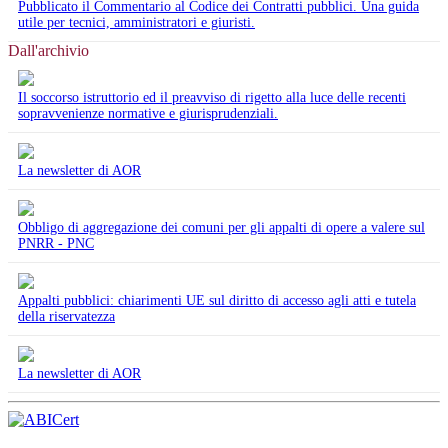
Pubblicato il Commentario al Codice dei Contratti pubblici. Una guida
utile per tecnici, amministratori e giuristi.
Dall'archivio
Il soccorso istruttorio ed il preavviso di rigetto alla luce delle recenti
sopravvenienze normative e giurisprudenziali.
La newsletter di AOR
Obbligo di aggregazione dei comuni per gli appalti di opere a valere sul
PNRR - PNC
Appalti pubblici: chiarimenti UE sul diritto di accesso agli atti e tutela
della riservatezza
La newsletter di AOR