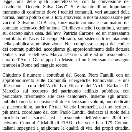
legge, una delle quali concretizzatasi con la conversione del
cosiddetto “Decreto Salva Casa”. Si è trattato di un importante
momento di confronto dove i tecnici comunali, veri attuatori della
norma, hanno potuto dire la loro attraverso la nostra associazione per
voce di Salvatore Di Bacco, funzionario comunale e animatore del
comitato scienti‑co dell’unione. Di rilievo anche i contributi, sempre
sul decreto salva casa, dell’avv. Patrizia Cartone, ed un interessante
contributo dell’avv. Giuseppe Morano, sul sistema di reclutamento
nella pubblica amministrazione. Nel complesso campo del codice
dei contratti pubblici, accogliamo gli approfondimenti della dott.ssa
Dalila Creati e dell’avv. Marco D’Errico, oltre ad un resoconto, a
cura dell’Arch. Gian‑lippo Lo Masto, di un interessante convegno
tenutosi a Roma nel maggio scorso.
Chiudono il numero i contributi del Geom. Piero Fantilli, con un
approfondimento sulle Comunità Energetiche Rinnovabili, e una
riflessione a cura dell’Arch. Ivo Filosi e dell’Arch. Raffaele Di
Marcello sul recupero del patrimonio edilizio pubblico, con
particolare riferimento alle case cantoniere. Insieme agli articoli
pubblichiamo la recensione di due interessanti volumi, uno dedicato
al placemarking, autrice l’Arch. Valeria Lorenzelli, ed uno, scritto a
più mani, coordinato dal dott. Paolo Landri, dedicato al ruolo della
bicicletta nella società, ed il resoconto dell’edizione 2024 del
network Comuni Ciclabili di FIAB, che vede ben 179 Comuni
italiani impegnati a migliorare la qualità di vita dei propri cittadini