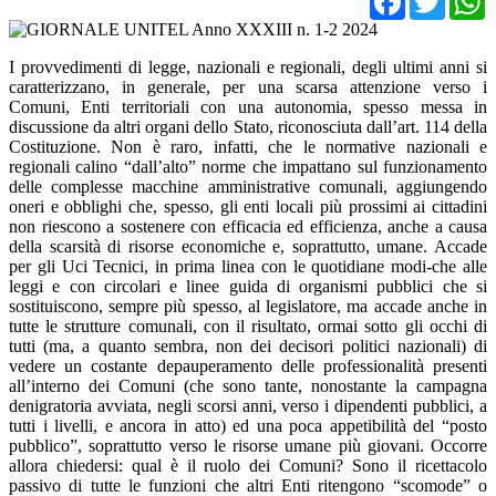
I provvedimenti di legge, nazionali e regionali, degli ultimi anni si
caratterizzano, in generale, per una scarsa attenzione verso i
Comuni, Enti territoriali con una autonomia, spesso messa in
discussione da altri organi dello Stato, riconosciuta dall’art. 114 della
Costituzione. Non è raro, infatti, che le normative nazionali e
regionali calino “dall’alto” norme che impattano sul funzionamento
delle complesse macchine amministrative comunali, aggiungendo
oneri e obblighi che, spesso, gli enti locali più prossimi ai cittadini
non riescono a sostenere con e­fficacia ed e­fficienza, anche a causa
della scarsità di risorse economiche e, soprattutto, umane. Accade
per gli U­ci Tecnici, in prima linea con le quotidiane modi‑che alle
leggi e con circolari e linee guida di organismi pubblici che si
sostituiscono, sempre più spesso, al legislatore, ma accade anche in
tutte le strutture comunali, con il risultato, ormai sotto gli occhi di
tutti (ma, a quanto sembra, non dei decisori politici nazionali) di
vedere un costante depauperamento delle professionalità presenti
all’interno dei Comuni (che sono tante, nonostante la campagna
denigratoria avviata, negli scorsi anni, verso i dipendenti pubblici, a
tutti i livelli, e ancora in atto) ed una poca appetibilità del “posto
pubblico”, soprattutto verso le risorse umane più giovani. Occorre
allora chiedersi: qual è il ruolo dei Comuni? Sono il ricettacolo
passivo di tutte le funzioni che altri Enti ritengono “scomode” o