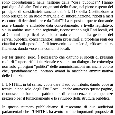
sono coprotagonisti nella gestione della “cosa pubblica”? Hanno
pari dignità di altri Enti e organismi dello Stato, nel pieno rispetto del
principio di sussidiarietà sancito dall’art. 118 della Costituzione o
sono relegati ad un ruolo marginale, di subordinazione, ridotti a meri
esecutori di decisioni prese da “altri”? La risposta a queste domande
non è banale, e andrebbe data concretamente, a livello legislativo,
sia in ambito statale che regionale, riconoscendo agli Enti locali, ed
ai Comuni in particolare, il loro ruolo centrale nella gestione dei
servizi pubblici, concentrandosi sulla prossimità ai problemi reali dei
cittadini e sulla possibilità di intervenire con celerità, effi­cacia ed e­
fficienza, dando voce alle comunità locali.
Per far questo, però, è necessario che ognuno si spogli di presunti
ruoli di “superiorità” istituzionale e si apra un dialogo che coinvolga
non solo gli organi “politici” delle amministrazioni ma anche coloro
che, quotidianamente, portano avanti la macchina amministrativa
delle istituzioni.
L’UNITEL, in tal senso, vuole dare il suo contributo, dando voce ai
tecnici, e non solo, degli Enti Locali, anche attraverso queste pagine,
riconoscendo loro un patrimonio di conoscenze e competenze
prezioso per il funzionamento e lo sviluppo della struttura pubblica.
In questo numero pubblichiamo il resoconto di due audizioni
parlamentari che l’UNITEL ha avuto su due importanti proposte di