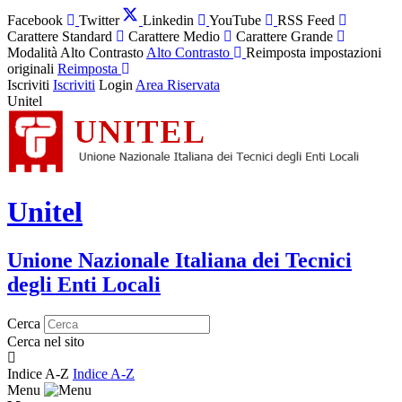
Facebook
Twitter
Linkedin
YouTube
RSS Feed
Carattere Standard
Carattere Medio
Carattere Grande
Modalità Alto Contrasto
Alto Contrasto
Reimposta impostazioni
originali
Reimposta
Iscriviti
Iscriviti
Login
Area Riservata
Unitel
Unitel
Unione Nazionale Italiana dei Tecnici
degli Enti Locali
Cerca
Cerca nel sito
Indice A-Z
Indice A-Z
Menu