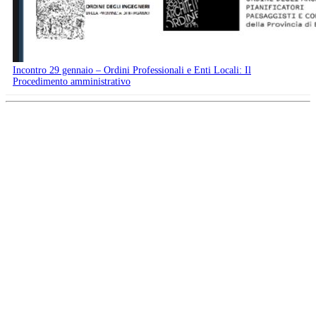
Incontro 29 gennaio – Ordini Professionali e Enti Locali: Il
Procedimento amministrativo