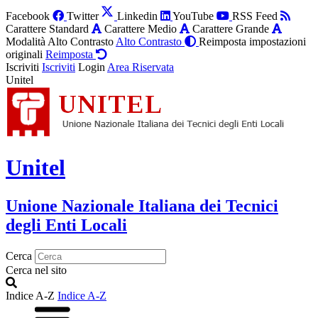
Facebook
Twitter
Linkedin
YouTube
RSS Feed
Carattere Standard
Carattere Medio
Carattere Grande
Modalità Alto Contrasto
Alto Contrasto
Reimposta impostazioni
originali
Reimposta
Iscriviti
Iscriviti
Login
Area Riservata
Unitel
Unitel
Unione Nazionale Italiana dei Tecnici
degli Enti Locali
Cerca
Cerca nel sito
Indice A-Z
Indice A-Z