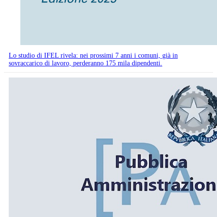
Lo studio di IFEL rivela: nei prossimi 7 anni i comuni, già in
sovraccarico di lavoro, perderanno 175 mila dipendenti.