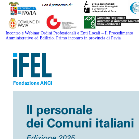
Incontro e Webinar Ordini Professionali e Enti Locali – Il Procedimento
Amministrativo ed Edilizio. Primo incontro in provincia di Pavia