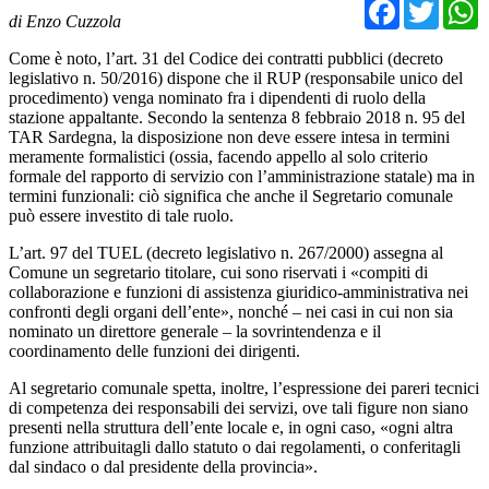
Facebo
Twit
di Enzo Cuzzola
Come è noto, l’art. 31 del Codice dei contratti pubblici (decreto
legislativo n. 50/2016) dispone che il RUP (responsabile unico del
procedimento) venga nominato fra i dipendenti di ruolo della
stazione appaltante. Secondo la sentenza 8 febbraio 2018 n. 95 del
TAR Sardegna, la disposizione non deve essere intesa in termini
meramente formalistici (ossia, facendo appello al solo criterio
formale del rapporto di servizio con l’amministrazione statale) ma in
termini funzionali: ciò significa che anche il Segretario comunale
può essere investito di tale ruolo.
L’art. 97 del TUEL (decreto legislativo n. 267/2000) assegna al
Comune un segretario titolare, cui sono riservati i «compiti di
collaborazione e funzioni di assistenza giuridico-amministrativa nei
confronti degli organi dell’ente», nonché – nei casi in cui non sia
nominato un direttore generale – la sovrintendenza e il
coordinamento delle funzioni dei dirigenti.
Al segretario comunale spetta, inoltre, l’espressione dei pareri tecnici
di competenza dei responsabili dei servizi, ove tali figure non siano
presenti nella struttura dell’ente locale e, in ogni caso, «ogni altra
funzione attribuitagli dallo statuto o dai regolamenti, o conferitagli
dal sindaco o dal presidente della provincia».