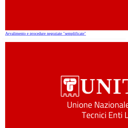
Avvalimento e procedure negoziate "semplificate"