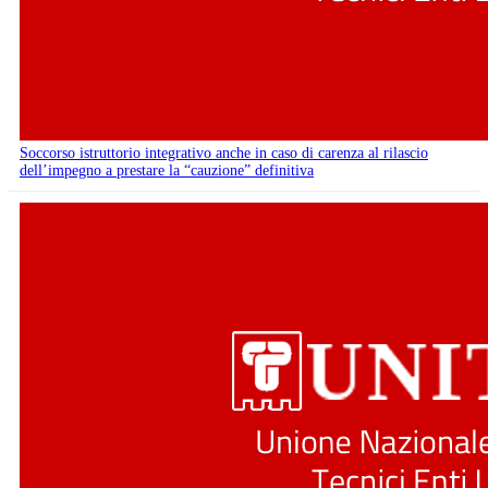
Soccorso istruttorio integrativo anche in caso di carenza al rilascio
dell’impegno a prestare la “cauzione” definitiva