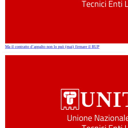
Ma il contratto d’appalto non lo può (mai) firmare il RUP