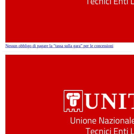
Nessun obbligo di pagare la “tassa sulla gara” per le concessioni