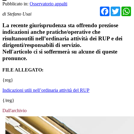
Pubblicato in:
Osservatorio appalti
Facebo
Twit
di Stefano Usai
La recente giurisprudenza sta offrendo preziose
indicazioni anche pratiche/operative che
risultanoutili nell’ordinaria attività dei RUP e dei
dirigenti/responsabili di servizio.
Nell'articolo ci si soffermerà su alcune di queste
pronunce.
FILE ALLEGATO:
{reg}
Indicazioni utili nell’ordinaria attività del RUP
{/reg}
Dall'archivio