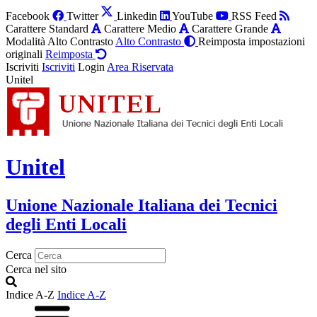
Facebook
Twitter
Linkedin
YouTube
RSS Feed
Carattere Standard
Carattere Medio
Carattere Grande
Modalità Alto Contrasto
Alto Contrasto
Reimposta impostazioni
originali
Reimposta
Iscriviti
Iscriviti
Login
Area Riservata
Unitel
Unitel
Unione Nazionale Italiana dei Tecnici
degli Enti Locali
Cerca
Cerca nel sito
Indice A-Z
Indice A-Z