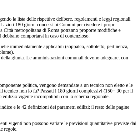
gendo la lista delle rispettive delibere, regolamenti e leggi regionali.
Lazio i 180 giorni concessi ai Comuni per rivedere i propri
e la Città metropolitana di Roma potranno proporre modifiche e
ni debbano comportarsi in caso di contenzioso.
quelle immediatamente applicabili (soppalco, sottotetto, pertinenza,
volume).
re della giunta. Le amministrazioni comunali devono adeguare, con
 componente politica, vengono demandate a un tecnico non eletto e le
il tecnico non lo fa? Passati i 180 giorni complessivi (150+ 30 per il
o edilizio vigente incompatibili con lo schema regionale.
indice e le 42 definizioni dei parametri edilizi; il resto delle pagine
enti vigenti non possono variare le previsioni quantitative previste dai
e regole.