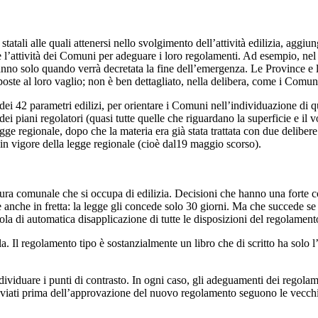
atali alle quali attenersi nello svolgimento dell’attività edilizia, aggiun
 l’attività dei Comuni per adeguare i loro regolamenti. Ad esempio, nel 
eranno solo quando verrà decretata la fine dell’emergenza. Le Province 
oste al loro vaglio; non è ben dettagliato, nella delibera, come i Comu
 dei 42 parametri edilizi, per orientare i Comuni nell’individuazione di 
i piani regolatori (quasi tutte quelle che riguardano la superficie e il 
ge regionale, dopo che la materia era già stata trattata con due delibe
a in vigore della legge regionale (cioè dal19 maggio scorso).
uttura comunale che si occupa di edilizia. Decisioni che hanno una forte
 anche in fretta: la legge gli concede solo 30 giorni. Ma che succede se 
la di automatica disapplicazione di tutte le disposizioni del regolament
la. Il regolamento tipo è sostanzialmente un libro che di scritto ha solo l’
dividuare i punti di contrasto. In ogni caso, gli adeguamenti dei regolam
 avviati prima dell’approvazione del nuovo regolamento seguono le vecchi