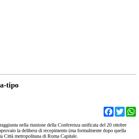
a-tipo
Facebo
Twit
a raggiunta nella riunione della Conferenza unificata del 20 ottobre
a approvato la delibera di recepimento (ma formalmente dopo quella
la Città metropolitana di Roma Capitale.