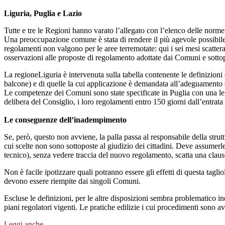
Liguria, Puglia e Lazio
Tutte e tre le Regioni hanno varato l’allegato con l’elenco delle norme st
Una preoccupazione comune è stata di rendere il più agevole possibile
regolamenti non valgono per le aree terremotate: qui i sei mesi scatt
osservazioni alle proposte di regolamento adottate dai Comuni e sottop
La regioneLiguria è intervenuta sulla tabella contenente le definizioni
balcone) e di quelle la cui applicazione è demandata all’adeguamento de
Le competenze dei Comuni sono state specificate in Puglia con una leg
delibera del Consiglio, i loro regolamenti entro 150 giorni dall’entrat
Le conseguenze dell’inadempimento
Se, però, questo non avviene, la palla passa al responsabile della str
cui scelte non sono sottoposte al giudizio dei cittadini. Deve assumerle
tecnico), senza vedere traccia del nuovo regolamento, scatta una clauso
Non è facile ipotizzare quali potranno essere gli effetti di questa taglio
devono essere riempite dai singoli Comuni.
Escluse le definizioni, per le altre disposizioni sembra problematico in
piani regolatori vigenti. Le pratiche edilizie i cui procedimenti sono
Leggi anche