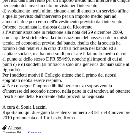
previsto dall'intervento per un importo medio non inferiore al cinque
per cento dell'investimento previsto per l'intervento;
d) svolgimento negli ultimi cinque anni di almeno un servizio affine
a quello previsto dall'intervento per un importo medio pari ad
almeno il due per cento dell'investimento previsto dall'intervento.
Orbene, esaminata la risposta data da Ricorrente
all’Amministrazione in relazione alla nota del 29 dicembre 2009,
con la quale si richiedeva la dimostrazione del possesso dei requisiti
tecnici ed economici previsti dal bando, risulta che la società ha
fornito i dati relativi alla cifra d’affari richiesta nel bando ed al
capitale sociale, ma ha omesso di precisare il fatturato medio di cui
al punto a) dello stesso DPR 554/99, nonché gli importi di cui ai
punti c) e d) suddetti (si rintraccia solo una generica dichiarazione al
riguardo).
Per i suddetti motivi il Collegio ritiene che il primo dei ricorsi
epigrafati debba essere respinto.
4. Ne consegue l’improcedibilità per carenza sopravvenuta
d’interesse del secondo ricorso, nella parte in cui tendeva ad ottenere
l’esclusione della Ricorrente dalla procedura negoziata
A cura di Sonia Lazzini
Riportiamo qui di seguito la sentenza numero 33181 del 4 novembre
2010 pronunciata dal Tar Lazio, Roma
Allegati