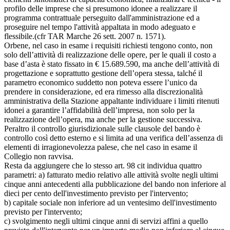
profilo delle imprese che si presumono idonee a realizzare il
programma contrattuale perseguito dall'amministrazione ed a
proseguire nel tempo l'attività appaltata in modo adeguato e
flessibile.(cfr TAR Marche 26 sett. 2007 n. 1571).
Orbene, nel caso in esame i requisiti richiesti tengono conto, non
solo dell’attività di realizzazione delle opere, per le quali il costo a
base d’asta è stato fissato in € 15.689.590, ma anche dell’attività di
progettazione e soprattutto gestione dell’opera stessa, talché il
parametro economico suddetto non poteva essere l’unico da
prendere in considerazione, ed era rimesso alla discrezionalità
amministrativa della Stazione appaltante individuare i limiti ritenuti
idonei a garantire l’affidabilità dell’impresa, non solo per la
realizzazione dell’opera, ma anche per la gestione successiva.
Peraltro il controllo giurisdizionale sulle clausole del bando è
controllo così detto esterno e si limita ad una verifica dell’assenza di
elementi di irragionevolezza palese, che nel caso in esame il
Collegio non ravvisa.
Resta da aggiungere che lo stesso art. 98 cit individua quattro
parametri: a) fatturato medio relativo alle attività svolte negli ultimi
cinque anni antecedenti alla pubblicazione del bando non inferiore al
dieci per cento dell'investimento previsto per l'intervento;
b) capitale sociale non inferiore ad un ventesimo dell'investimento
previsto per l'intervento;
c) svolgimento negli ultimi cinque anni di servizi affini a quello