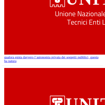
qualora esista davvero l’autonomia privata dei soggetti pubblici, questa
ha natura