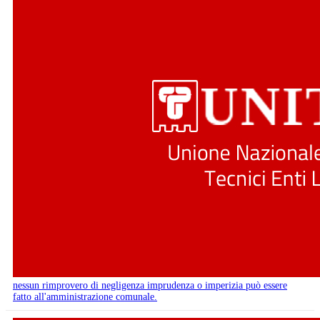
nessun rimprovero di negligenza imprudenza o imperizia può essere
fatto all'amministrazione comunale.