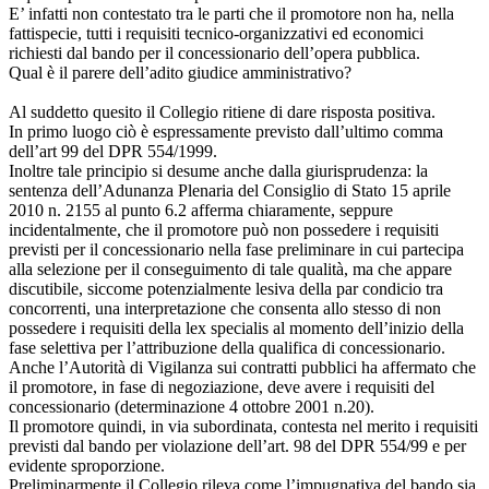
E’ infatti non contestato tra le parti che il promotore non ha, nella
fattispecie, tutti i requisiti tecnico-organizzativi ed economici
richiesti dal bando per il concessionario dell’opera pubblica.
Qual è il parere dell’adito giudice amministrativo?
Al suddetto quesito il Collegio ritiene di dare risposta positiva.
In primo luogo ciò è espressamente previsto dall’ultimo comma
dell’art 99 del DPR 554/1999.
Inoltre tale principio si desume anche dalla giurisprudenza: la
sentenza dell’Adunanza Plenaria del Consiglio di Stato 15 aprile
2010 n. 2155 al punto 6.2 afferma chiaramente, seppure
incidentalmente, che il promotore può non possedere i requisiti
previsti per il concessionario nella fase preliminare in cui partecipa
alla selezione per il conseguimento di tale qualità, ma che appare
discutibile, siccome potenzialmente lesiva della par condicio tra
concorrenti, una interpretazione che consenta allo stesso di non
possedere i requisiti della lex specialis al momento dell’inizio della
fase selettiva per l’attribuzione della qualifica di concessionario.
Anche l’Autorità di Vigilanza sui contratti pubblici ha affermato che
il promotore, in fase di negoziazione, deve avere i requisiti del
concessionario (determinazione 4 ottobre 2001 n.20).
Il promotore quindi, in via subordinata, contesta nel merito i requisiti
previsti dal bando per violazione dell’art. 98 del DPR 554/99 e per
evidente sproporzione.
Preliminarmente il Collegio rileva come l’impugnativa del bando sia