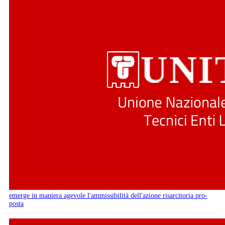
emerge in maniera agevole l'ammissibilità dell'azione risarcitoria pro-
posta