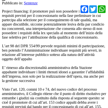
Pubblicato in:
Sentenze
Facebo
Twit
Project financing: il promotore può non possedere i
requisiti previsti per il concessionario nella fase preliminare in cui
partecipa alla selezione per il conseguimento di tale qualità, ma
appare discutibile, siccome potenzialmente lesiva della par condicio
tra concorrenti, una interpretazione che consenta allo stesso di non
possedere i requisiti della lex specialis al momento dell’inizio della
fase selettiva per l’attribuzione della qualifica di concessionario.
L’art 98 del DPR 554/99 prevede requisiti minimi di partecipazione,
ben potendo l’Amministrazione individuare requisiti più severi, in
relazione all’interesse pubblico sotteso alla natura dell’attività
oggetto dell’appalto
E’ rimesso alla discrezionalità amministrativa della Stazione
appaltante individuare i limiti ritenuti idonei a garantire l’affidabilità
dell’impresa, non solo per la realizzazione dell’opera, ma anche per
la gestione successiva
Visto l’art. 120, commi 10 e 74, del nuovo codice del processo
amministrativo, il Collegio ritiene che il punto di diritto risolutivo per
entrambe i giudizi sia costituito dalla risposta al seguente quesito: se
cioè il promotore di cui all’art. 153 codice appalti debba avere i
requisiti previsti dal bando per il concessionario di cui all’art. 155.