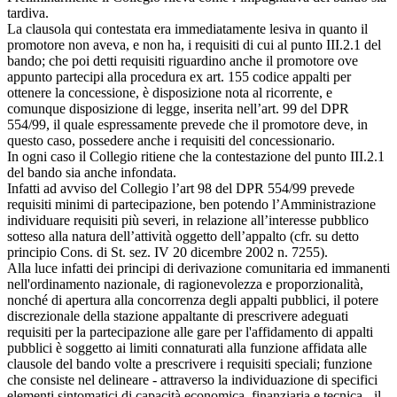
tardiva.
La clausola qui contestata era immediatamente lesiva in quanto il
promotore non aveva, e non ha, i requisiti di cui al punto III.2.1 del
bando; che poi detti requisiti riguardino anche il promotore ove
appunto partecipi alla procedura ex art. 155 codice appalti per
ottenere la concessione, è disposizione nota al ricorrente, e
comunque disposizione di legge, inserita nell’art. 99 del DPR
554/99, il quale espressamente prevede che il promotore deve, in
questo caso, possedere anche i requisiti del concessionario.
In ogni caso il Collegio ritiene che la contestazione del punto III.2.1
del bando sia anche infondata.
Infatti ad avviso del Collegio l’art 98 del DPR 554/99 prevede
requisiti minimi di partecipazione, ben potendo l’Amministrazione
individuare requisiti più severi, in relazione all’interesse pubblico
sotteso alla natura dell’attività oggetto dell’appalto (cfr. su detto
principio Cons. di St. sez. IV 20 dicembre 2002 n. 7255).
Alla luce infatti dei principi di derivazione comunitaria ed immanenti
nell'ordinamento nazionale, di ragionevolezza e proporzionalità,
nonché di apertura alla concorrenza degli appalti pubblici, il potere
discrezionale della stazione appaltante di prescrivere adeguati
requisiti per la partecipazione alle gare per l'affidamento di appalti
pubblici è soggetto ai limiti connaturati alla funzione affidata alle
clausole del bando volte a prescrivere i requisiti speciali; funzione
che consiste nel delineare - attraverso la individuazione di specifici
elementi sintomatici di capacità economica, finanziaria e tecnica - il