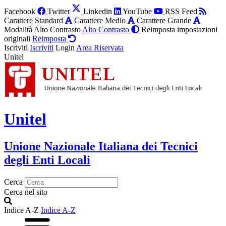
Facebook
Twitter
Linkedin
YouTube
RSS Feed
Carattere Standard
Carattere Medio
Carattere Grande
Modalità Alto Contrasto
Alto Contrasto
Reimposta impostazioni
originali
Reimposta
Iscriviti
Iscriviti
Login
Area Riservata
Unitel
Unitel
Unione Nazionale Italiana dei Tecnici
degli Enti Locali
Cerca
Cerca nel sito
Indice A-Z
Indice A-Z