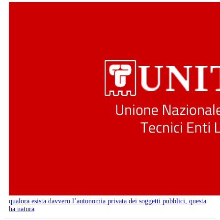
qualora esista davvero l’autonomia privata dei soggetti pubblici, questa
ha natura