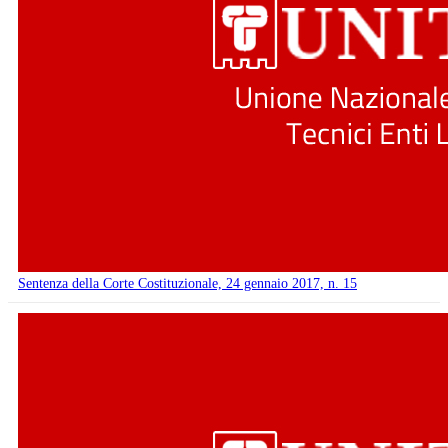
Sentenza della Corte Costituzionale, 24 gennaio 2017, n. 15