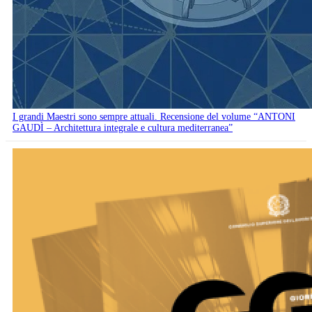
I grandi Maestri sono sempre attuali. Recensione del volume “ANTONI
GAUDÌ – Architettura integrale e cultura mediterranea”