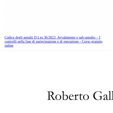
Codice degli appalti D.Lgs.36/2023: Avvalimento e sub-appalto – I
controlli nella fase di partecipazione e di esecuzione - Corso gratuito
online