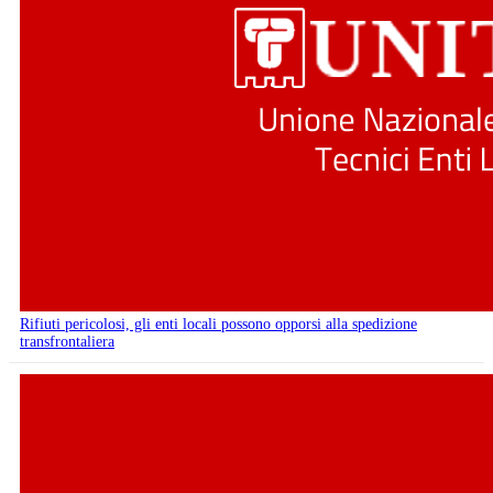
Rifiuti pericolosi, gli enti locali possono opporsi alla spedizione
transfrontaliera