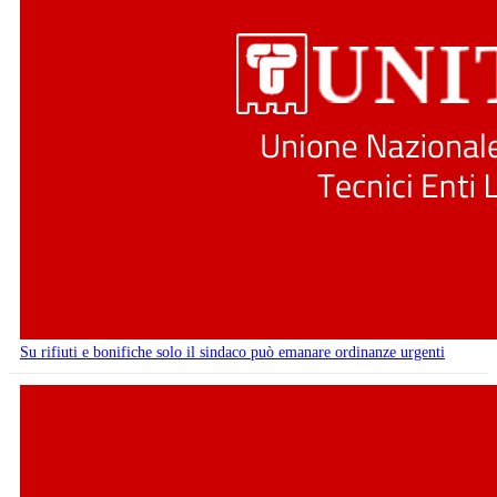
Su rifiuti e bonifiche solo il sindaco può emanare ordinanze urgenti