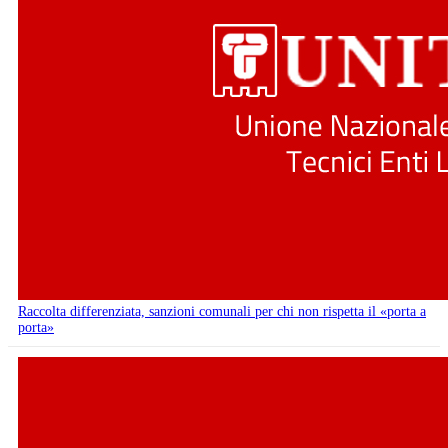
Raccolta differenziata, sanzioni comunali per chi non rispetta il «porta a
porta»