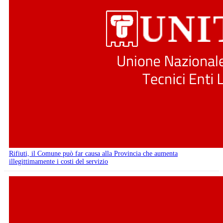
Rifiuti, il Comune può far causa alla Provincia che aumenta
illegittimamente i costi del servizio