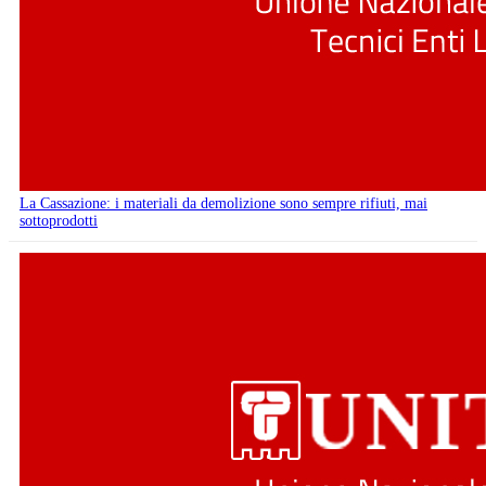
La Cassazione: i materiali da demolizione sono sempre rifiuti, mai
sottoprodotti