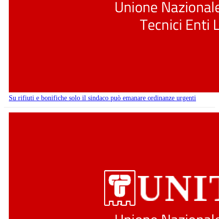
Su rifiuti e bonifiche solo il sindaco può emanare ordinanze urgenti