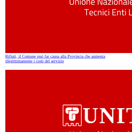
Rifiuti, il Comune può far causa alla Provincia che aumenta
illegittimamente i costi del servizio