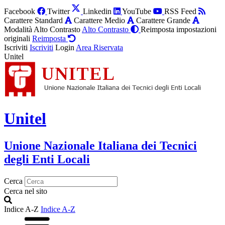
Facebook
Twitter
Linkedin
YouTube
RSS Feed
Carattere Standard
Carattere Medio
Carattere Grande
Modalità Alto Contrasto
Alto Contrasto
Reimposta impostazioni
originali
Reimposta
Iscriviti
Iscriviti
Login
Area Riservata
Unitel
Unitel
Unione Nazionale Italiana dei Tecnici
degli Enti Locali
Cerca
Cerca nel sito
Indice A-Z
Indice A-Z