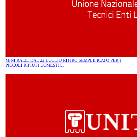
MINI RAEE: DAL 22 LUGLIO RITIRO SEMPLIFICATO PER I
PICCOLI RIFIUTI DOMESTICI