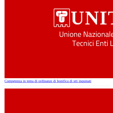
Competenza in tema di ordinanze di bonifica di siti inquinati