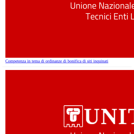
Competenza in tema di ordinanze di bonifica di siti inquinati