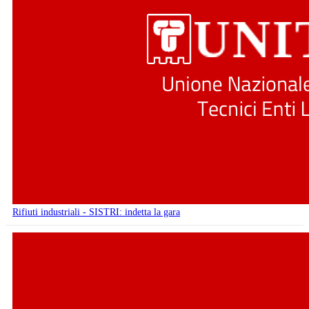
Rifiuti industriali - SISTRI: indetta la gara