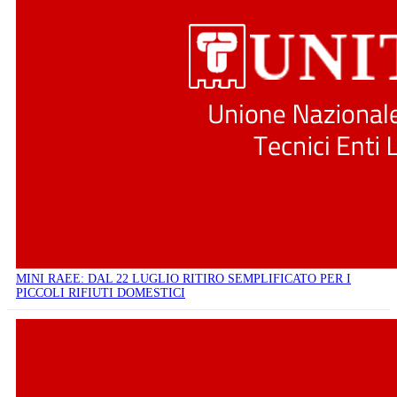
MINI RAEE: DAL 22 LUGLIO RITIRO SEMPLIFICATO PER I
PICCOLI RIFIUTI DOMESTICI