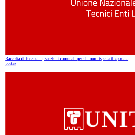
Raccolta differenziata, sanzioni comunali per chi non rispetta il «porta a
porta»