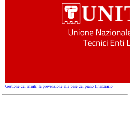
Gestione dei rifiuti: la prevenzione alla base del piano finanziario