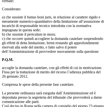
verbale;
Considerato:
a) che sussiste il fumus boni juris, in relazione al carattere rigido e
meramente numerico-quantitativo della limitazione all’assunzione di
incarichi di responsabile tecnico introdotta con la normativa
impugnata in questa sede;
b) che sussiste il periculum in mora;
c) che occorre quindi accogliere la domanda cautelare sospendendo
gli effetti di detta limitazione, fermi restando gli approfondimenti
riservati alla sede del merito, e fatto salvo il potere
dell’Amministrazione di provvedere nuovamente sulla questione
P.Q.M.
accoglie la domanda cautelare, con gli effetti di cui in motivazione.
Fissa per la trattazione di merito del ricorso l`udienza pubblica del
26 gennaio 2012.
Compensa le spese della presente fase cautelare.
La presente ordinanza sarà eseguita dall`Amministrazione ed è
depositata presso la segreteria del tribunale che provvederà a darne
comunicazione alle parti.
Così deciso in Roma nella camera di consiglio del giorno 23 giugno