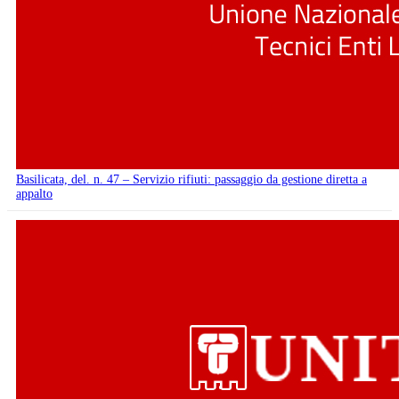
Basilicata, del. n. 47 – Servizio rifiuti: passaggio da gestione diretta a
appalto