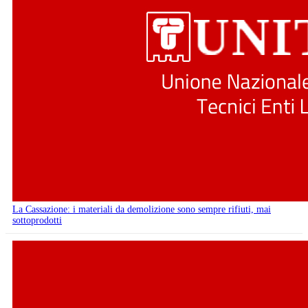
La Cassazione: i materiali da demolizione sono sempre rifiuti, mai
sottoprodotti