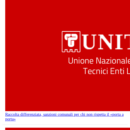
Raccolta differenziata, sanzioni comunali per chi non rispetta il «porta a
porta»