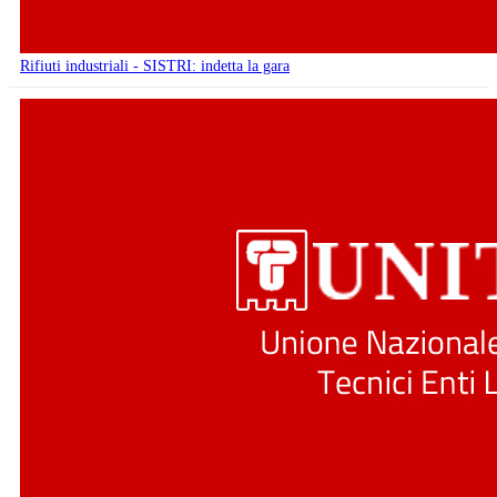
Rifiuti industriali - SISTRI: indetta la gara