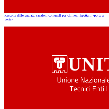
Raccolta differenziata, sanzioni comunali per chi non rispetta il «porta a
porta»