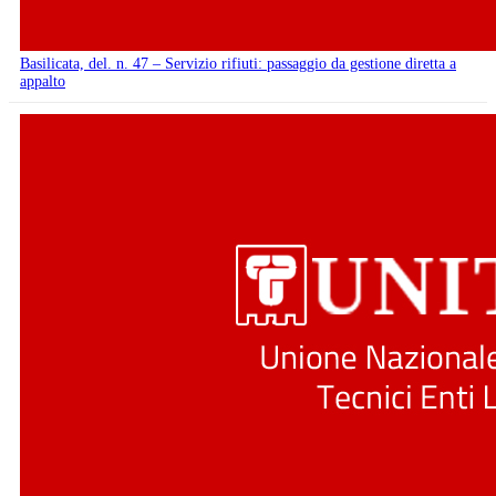
Basilicata, del. n. 47 – Servizio rifiuti: passaggio da gestione diretta a
appalto