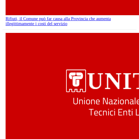
Rifiuti, il Comune può far causa alla Provincia che aumenta
illegittimamente i costi del servizio