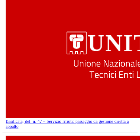
Basilicata, del. n. 47 – Servizio rifiuti: passaggio da gestione diretta a
appalto