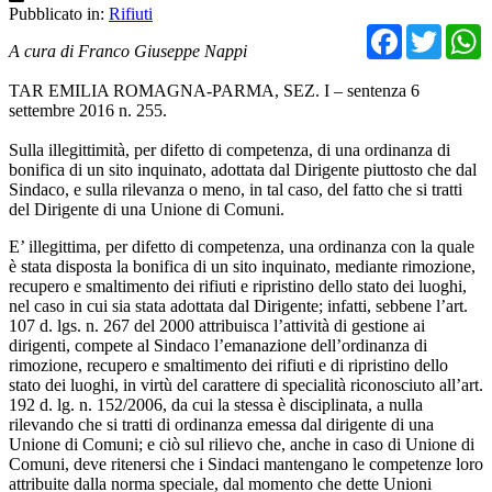
Pubblicato in:
Rifiuti
Facebo
Twit
A cura di Franco Giuseppe Nappi
TAR EMILIA ROMAGNA-PARMA, SEZ. I – sentenza 6
settembre 2016 n. 255.
Sulla illegittimità, per difetto di competenza, di una ordinanza di
bonifica di un sito inquinato, adottata dal Dirigente piuttosto che dal
Sindaco, e sulla rilevanza o meno, in tal caso, del fatto che si tratti
del Dirigente di una Unione di Comuni.
E’ illegittima, per difetto di competenza, una ordinanza con la quale
è stata disposta la bonifica di un sito inquinato, mediante rimozione,
recupero e smaltimento dei rifiuti e ripristino dello stato dei luoghi,
nel caso in cui sia stata adottata dal Dirigente; infatti, sebbene l’art.
107 d. lgs. n. 267 del 2000 attribuisca l’attività di gestione ai
dirigenti, compete al Sindaco l’emanazione dell’ordinanza di
rimozione, recupero e smaltimento dei rifiuti e di ripristino dello
stato dei luoghi, in virtù del carattere di specialità riconosciuto all’art.
192 d. lg. n. 152/2006, da cui la stessa è disciplinata, a nulla
rilevando che si tratti di ordinanza emessa dal dirigente di una
Unione di Comuni; e ciò sul rilievo che, anche in caso di Unione di
Comuni, deve ritenersi che i Sindaci mantengano le competenze loro
attribuite dalla norma speciale, dal momento che dette Unioni