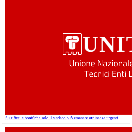
Su rifiuti e bonifiche solo il sindaco può emanare ordinanze urgenti