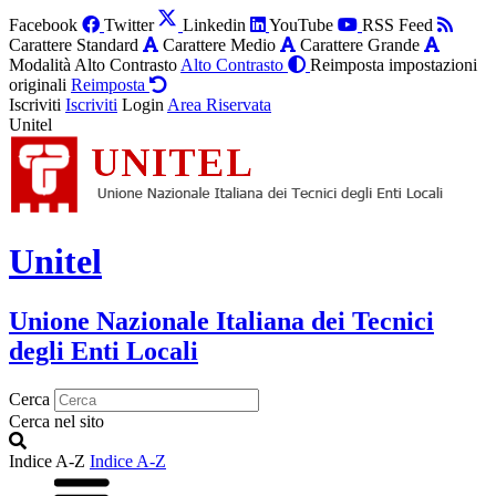
Facebook
Twitter
Linkedin
YouTube
RSS Feed
Carattere Standard
Carattere Medio
Carattere Grande
Modalità Alto Contrasto
Alto Contrasto
Reimposta impostazioni
originali
Reimposta
Iscriviti
Iscriviti
Login
Area Riservata
Unitel
Unitel
Unione Nazionale Italiana dei Tecnici
degli Enti Locali
Cerca
Cerca nel sito
Indice A-Z
Indice A-Z