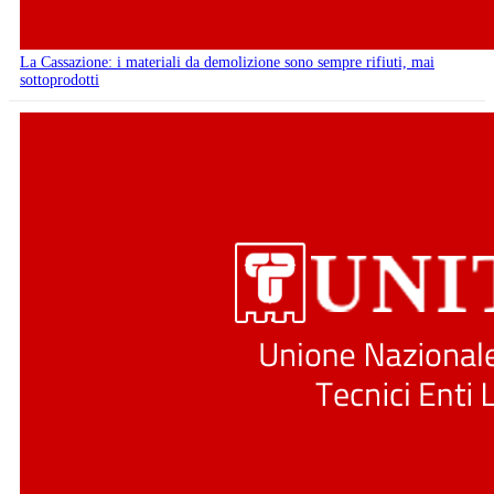
La Cassazione: i materiali da demolizione sono sempre rifiuti, mai
sottoprodotti