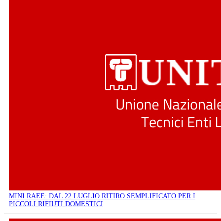
MINI RAEE: DAL 22 LUGLIO RITIRO SEMPLIFICATO PER I
PICCOLI RIFIUTI DOMESTICI