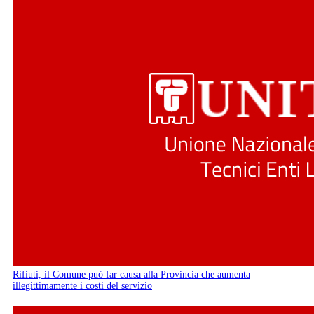
Rifiuti, il Comune può far causa alla Provincia che aumenta
illegittimamente i costi del servizio