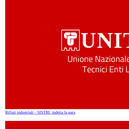
Rifiuti industriali - SISTRI: indetta la gara