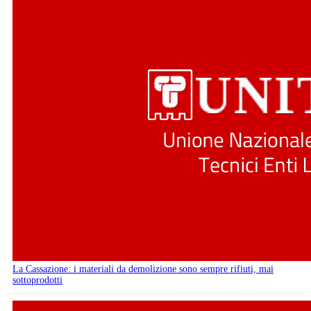
La Cassazione: i materiali da demolizione sono sempre rifiuti, mai
sottoprodotti