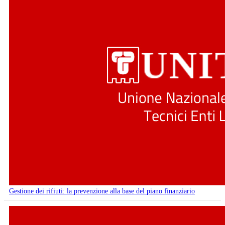
Gestione dei rifiuti: la prevenzione alla base del piano finanziario