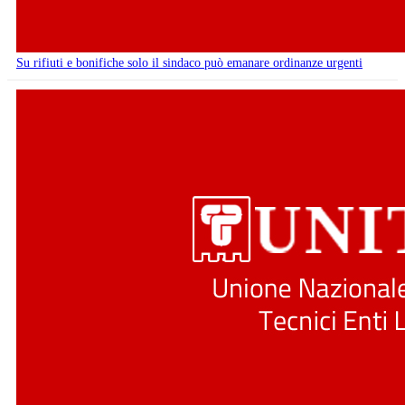
Su rifiuti e bonifiche solo il sindaco può emanare ordinanze urgenti