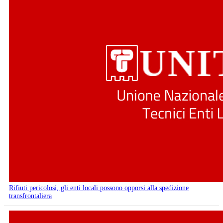
Rifiuti pericolosi, gli enti locali possono opporsi alla spedizione
transfrontaliera