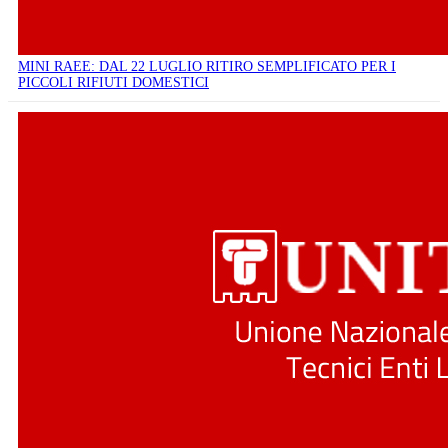
MINI RAEE: DAL 22 LUGLIO RITIRO SEMPLIFICATO PER I
PICCOLI RIFIUTI DOMESTICI