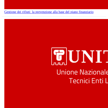
Gestione dei rifiuti: la prevenzione alla base del piano finanziario