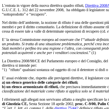
L’entrata in vigore della nuova direttiva quadro rifiuti,
Direttiva 2008
G.U.C.E. L. 312 del 22 novembre 2008, ha obbligato il legislatore naz
“sottoprodotto” e “recupero”.
Nel diritto dell’ambiente, la nozione di rifiuto è una delle questioni pi
membri e per il diritto comunitario. La definizione di rifiuto assume ri
cessa di essere tale a valle di determinate operazioni di recupero (cd.
e
E’ la stessa Commissione europea ad osservare che l’“
attuale definizi
un prodotto. Si tratta di una situazione problematica, perché crea ince
Stati membri e perfino tra una regione e l’altra, con conseguenti proble
potenziali acquirenti e anche per i venditori coscienziosi.
” (1)
La Direttiva 2008/98/CE del Parlamento europeo e del Consiglio, del 19 
direttiva si intende per:
“1) "rifiuto" qualsiasi sostanza od oggetto di cui il detentore si disfi o
E’ assai evidente che, rispetto alle previgenti direttive, il legislatore 
a) un elenco generico delle categorie dei rifiuti;
b) un elenco armonizzato di rifiuti,
che precisava immediatamente 
classificazione del materiale come rifiuto si applica solo se il material
I riferimenti agli allegati non servivano affatto a meglio specificare l
di Giustizia CE,
Sesta Sezione 18 aprile 2002,
proc. C-9/00, Palin 
“L`art. 1, lett. a), comma 1, della
direttiva 75/442
definisce rifiuto «qu