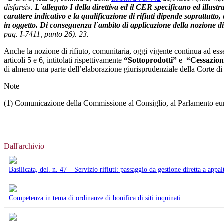
disfarsi».
L`allegato I della direttiva ed il CER specificano ed illust
carattere indicativo e la qualificazione di rifiuti dipende soprattut
in oggetto. Di conseguenza l`ambito di applicazione della nozione di 
pag. I-7411, punto 26). 23.
Anche la nozione di rifiuto, comunitaria, oggi vigente continua ad essere
articoli 5 e 6, intitolati rispettivamente
“Sottoprodotti”
e
“Cessazione
di almeno una parte dell’elaborazione giurisprudenziale della Corte di gi
Note
(1) Comunicazione della Commissione al Consiglio, al Parlamento eu
Dall'archivio
Basilicata, del. n. 47 – Servizio rifiuti: passaggio da gestione diretta a appal
Competenza in tema di ordinanze di bonifica di siti inquinati