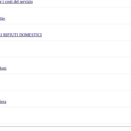
 i costi del servizio
rta»
I RIFIUTI DOMESTICI
otti
iera