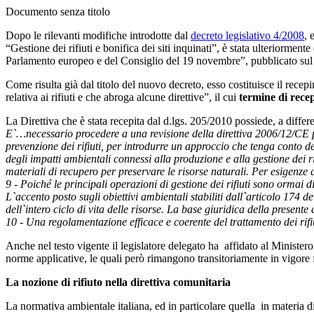
Documento senza titolo
Dopo le rilevanti modifiche introdotte dal
decreto legislativo 4/2008
, 
“Gestione dei rifiuti e bonifica dei siti inquinati”, è stata ulteriormen
Parlamento europeo e del Consiglio del 19 novembre”, pubblicato sul 
Come risulta già dal titolo del nuovo decreto, esso costituisce il re
relativa ai rifiuti e che abroga alcune direttive”, il cui
termine di rece
La Direttiva che è stata recepita dal d.lgs. 205/2010 possiede, a differe
E`…necessario procedere a una revisione della direttiva 2006/12/CE per
prevenzione dei rifiuti, per introdurre un approccio che tenga conto dell
degli impatti ambientali connessi alla produzione e alla gestione dei rif
materiali di recupero per preservare le risorse naturali. Per esigenze 
9 - Poiché le principali operazioni di gestione dei rifiuti sono ormai 
L`accento posto sugli obiettivi ambientali stabiliti dall`articolo 174 d
dell`intero ciclo di vita delle risorse. La base giuridica della presente
10 - Una regolamentazione efficace e coerente del trattamento dei rifiuti
Anche nel testo vigente il legislatore delegato ha affidato al Ministero 
norme applicative, le quali però rimangono transitoriamente in vigore fi
La nozione di rifiuto nella direttiva comunitaria
La normativa ambientale italiana, ed in particolare quella in materia di