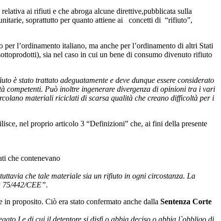
ativa ai rifiuti e che abroga alcune direttive,pubblicata sulla
arie, soprattutto per quanto attiene ai concetti di “rifiuto”,
lo per l’ordinamento italiano, ma anche per l’ordinamento di altri Stati
sottoprodotti), sia nel caso in cui un bene di consumo divenuto rifiuto
rifiuto è stato trattato adeguatamente e deve dunque essere considerato
tà competenti. Può inoltre ingenerare divergenza di opinioni tra i vari
colano materiali riciclati di scarsa qualità che creano difficoltà per i
sce, nel proprio articolo 3 “Definizioni” che, ai fini della presente
egati che contenevano
uttavia che tale materiale sia un rifiuto in ogni circostanza. La
tiva 75/442/CEE”
.
ne in proposito. Ciò era stato confermato anche dalla
Sentenza Corte
gato I e di cui il detentore si disfi o abbia deciso o abbia l`obbligo di