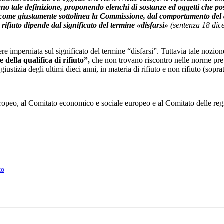
rano tale definizione, proponendo elenchi di sostanze ed oggetti che pos
to, come giustamente sottolinea la Commissione, dal comportamento del 
rifiuto dipende dal significato del termine «disfarsi»
(sentenza 18 dic
 imperniata sul significato del termine “disfarsi”. Tuttavia tale nozione v
 della qualifica di rifiuto”,
che non trovano riscontro nelle norme pre
ustizia degli ultimi dieci anni, in materia di rifiuto e non rifiuto (sopr
ropeo, al Comitato economico e sociale europeo e al Comitato delle r
to