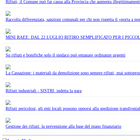
Rifiuti, il Comune può far causa alla Provincia che aumenta illegittimamente
Raccolta differenziata, sanzioni comunali per chi non rispetta il «porta a po
MINI RAEE: DAL 22 LUGLIO RITIRO SEMPLIFICATO PER I PICCOL
Su rifiuti e bonifiche solo il sindaco può emanare ordinanze urgenti
La Cassazione: i materiali da demolizione sono sempre rifiuti, mai sottoprod
Rifiuti industriali - SISTRI: indetta la gara
Rifiuti pericolosi, gli enti locali possono opporsi alla spedizione transfrontal
Gestione dei rifiuti: la prevenzione alla base del piano finanziario