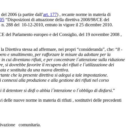
 del 2006 (a partire dall’
art. 177
) , recante norme in materia di
205
“Disposizioni di attuazione della direttiva 2008/98/CE del
 n. 288 del 10-12-2010, entrato in vigore il 25 dicembre 2010.
98/CE del Parlamento europeo e del Consiglio, del 19 novembre 2008 ,
’ la Direttiva stessa ad affermare, nei propri “consideranda”, che: “
8 -
pero e smaltimento, per rafforzare le misure da adottare per la
 in cui diventano rifiuti, e per concentrare l`attenzione sulla riduzione
 si dovrebbe favorire il recupero dei rifiuti e l`utilizzazione dei
ata e sostituita da una nuova direttiva.
tante che la presente direttiva si adegui a tale impostazione.
 connessi alla produzione e alla gestione dei rifiuti nel corso
il detentore si disfi o abbia l`intenzione o l`obbligo di disfarsi
.”
 delle nuove norme in materia di rifiuti , sostitutivi delle precedenti
derivazione comunitaria.