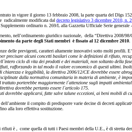
entrato in vigore il giorno 13 febbraio 2008, la parte quarta del Dlgs 152
te e radicalmente modificata dal
decreto legislativo 3 dicembre 2010, n. 
Supplemento ordinario n. 269/L alla Gazzetta Ufficiale Serie generale -
cepimento, nell’ordinamento giuridico nazionale, della “Direttiva 2008/
pimento da parte degli Stati membri è fissato al 12 dicembre 2010
.
nze delle previgenti, caratteri altamente innovativi sotto molti profili. E
 precisare alcuni concetti basilari come le definizioni di rifiuto, recu
`intero ciclo di vita dei prodotti e dei materiali, non soltanto della fase
iuti, rafforzando in tal modo il valore economico di questi ultimi. Inoltre,
di chiarezza e leggibilità, la direttiva 2006/12/CE dovrebbe essere abrog
disciplinate dalla normativa comunitaria in materia di ambiente, è impor
el trattato porterebbe maggiormente l`attenzione sugli impatti ambientali
 direttiva dovrebbe pertanto essere l`articolo 175.
 dovrebbe applicarsi, fatte salve talune eccezioni, ai beni mobili di cui 
dell’ambiente il compito di predisporre varie decine di decreti applicativi
no alla loro effettiva sostituzione.
 rifiuti è , come quella di tutti i Paesi membri della U.E., è di stretta 