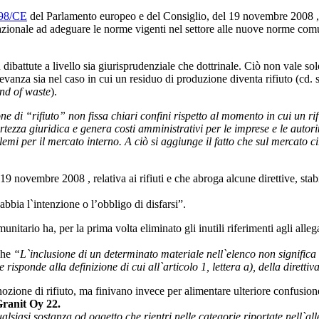
/98/CE
del Parlamento europeo e del Consiglio, del 19 novembre 2008 , rel
ionale ad adeguare le norme vigenti nel settore alle nuove norme comunit
ù dibattute a livello sia giurisprudenziale che dottrinale. Ciò non vale so
levanza sia nel caso in cui un residuo di produzione diventa rifiuto (cd. 
nd of waste
).
one di “rifiuto” non fissa chiari confini rispetto al momento in cui un 
rtezza giuridica e genera costi amministrativi per le imprese e le autori
mi per il mercato interno. A ciò si aggiunge il fatto che sul mercato cir
novembre 2008 , relativa ai rifiuti e che abroga alcune direttive, stabili
 abbia l`intenzione o l’obbligo di disfarsi”.
comunitario ha, per la prima volta eliminato gli inutili riferimenti agli all
che
“L`inclusione di un determinato materiale nell`elenco non significa t
e risponde alla definizione di cui all`articolo 1, lettera a), della diret
a nozione di rifiuto, ma finivano invece per alimentare ulteriore confusio
Granit Oy 22.
alsiasi sostanza od oggetto che rientri nelle categorie riportate nell`alle