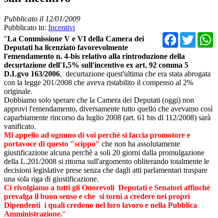
Pubblicato il 12/01/2009
Pubblicato in:
Incentivi
Facebo
Twit
"
La Commissione V e VI della Camera dei
Deputati ha licenziato favorevolmente
l'emendamento n. 4-bis relativo alla rintroduzione della
decurtazione dell'1,5% sull'incentivo ex art. 92 comma 5
D.Lgvo 163/2006
,
decurtazione quest'ultima che era stata abrogata
con la legge 201/2008 che aveva ristabilito il compenso al 2%
originale.
Dobbiamo solo sperare che la Camera dei Deputati (oggi) non
approvi l'emendamento, diversamente tutto quello che avevamo così
caparbiamente rincorso da luglio 2008 (art. 61 bis dl 112/2008) sarà
vanificato.
Mi appello ad ognuno di voi perchè si faccia promotore e
portavoce di questo "scippo"
che non ha assolutamente
giustificazione alcuna perchè a soli 20 giorni dalla promulgazione
della L.201/2008 si ritorna sull'argomento obliterando totalmente le
decisioni legislative prese senza che dagli atti parlamentari traspare
una sola riga di giustificazione.
Ci rivolgiamo a tutti gli Onorevoli Deputati e Senatori affinchè
prevalga il buon senso e che si torni a credere nei propri
Dipendenti i quali credono nel loro lavoro e nella Pubblica
Amministrazione.
"