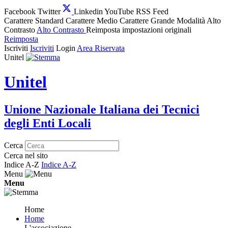
Facebook
Twitter
Linkedin
YouTube
RSS Feed
Carattere Standard
Carattere Medio
Carattere Grande
Modalità Alto
Contrasto
Alto Contrasto
Reimposta impostazioni originali
Reimposta
Iscriviti
Iscriviti
Login
Area Riservata
Unitel
Unitel
Unione Nazionale Italiana dei Tecnici
degli Enti Locali
Cerca
Cerca nel sito
Indice A-Z
Indice A-Z
Menu
Menu
Home
Home
L'associazione