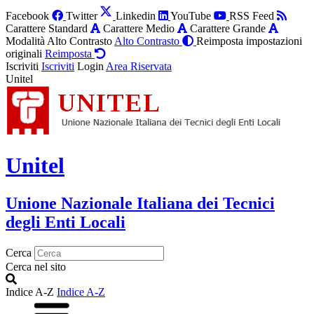
Facebook
Twitter
Linkedin
YouTube
RSS Feed
Carattere Standard
Carattere Medio
Carattere Grande
Modalità Alto Contrasto
Alto Contrasto
Reimposta impostazioni
originali
Reimposta
Iscriviti
Iscriviti
Login
Area Riservata
Unitel
Unitel
Unione Nazionale Italiana dei Tecnici
degli Enti Locali
Cerca
Cerca nel sito
Indice A-Z
Indice A-Z