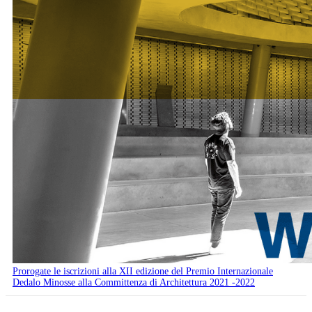
Prorogate le iscrizioni alla XII edizione del Premio Internazionale
Dedalo Minosse alla Committenza di Architettura 2021 -2022