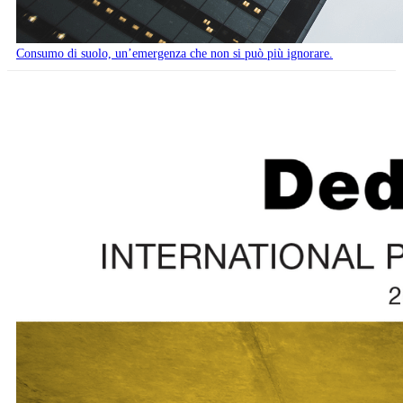
Consumo di suolo, un’emergenza che non si può più ignorare.