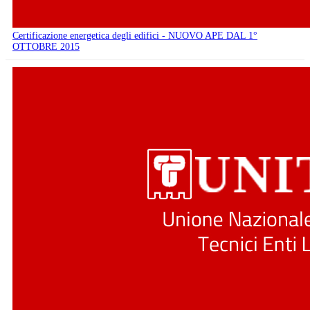
Certificazione energetica degli edifici - NUOVO APE DAL 1°
OTTOBRE 2015