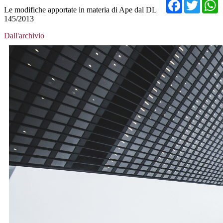
Facebo
Twit
Le modifiche apportate in materia di Ape dal DL
145/2013
Dall'archivio