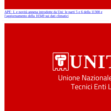
APE: L e novità appena introdotte da Uni: le parti 5 e 6 della 11300 e
l'aggiornamento della 10349 sui dati climatici