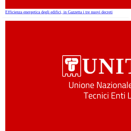
Efficienza energetica degli edifici, in Gazzetta i tre nuovi decreti