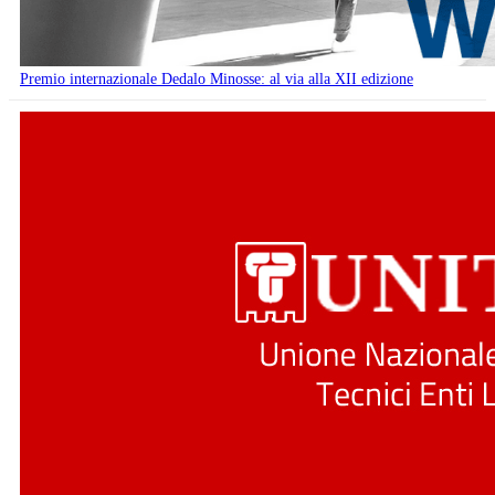
Premio internazionale Dedalo Minosse: al via alla XII edizione