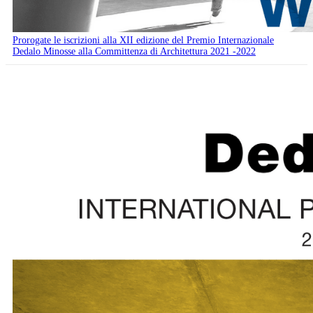
Prorogate le iscrizioni alla XII edizione del Premio Internazionale
Dedalo Minosse alla Committenza di Architettura 2021 -2022