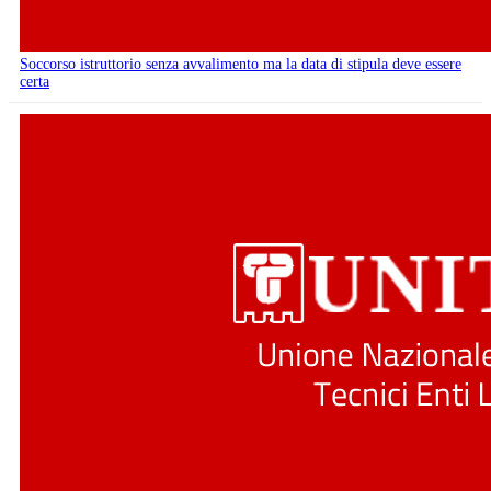
Soccorso istruttorio senza avvalimento ma la data di stipula deve essere
certa