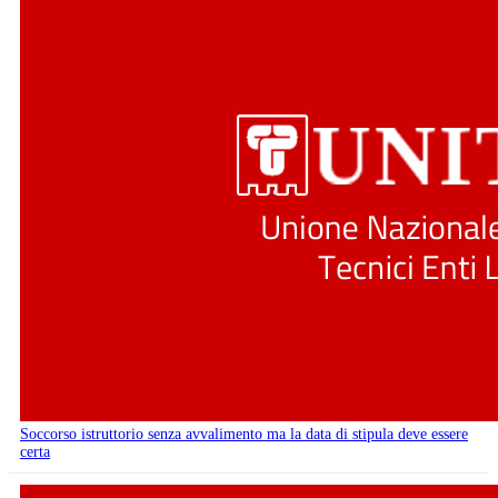
Soccorso istruttorio senza avvalimento ma la data di stipula deve essere
certa