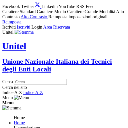
Facebook
Twitter
Linkedin
YouTube
RSS Feed
Carattere Standard
Carattere Medio
Carattere Grande
Modalità Alto
Contrasto
Alto Contrasto
Reimposta impostazioni originali
Reimposta
Iscriviti
Iscriviti
Login
Area Riservata
Unitel
Unitel
Unione Nazionale Italiana dei Tecnici
degli Enti Locali
Cerca
Cerca nel sito
Indice A-Z
Indice A-Z
Menu
Menu
Home
Home
L'associazione