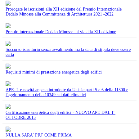
Prorogate le iscrizioni alla XII edizione del Premio Internazionale
Dedalo Minosse alla Committenza di Architettura 2021 -2022
Premio internazionale Dedalo Minosse: al via alla XII edizione
Soccorso istruttorio senza avvalimento ma la data di stipula deve essere
certa
Requisiti minimi di prestazione energetica degli edifici
APE: L e novità appena introdotte da Uni: le parti 5 e 6 della 11300 e
l'aggiornamento della 10349 sui dati climatici
Certificazione energetica degli edifici - NUOVO APE DAL 1°
OTTOBRE 2015
NULLA SARA' PIU' COME PRIMA