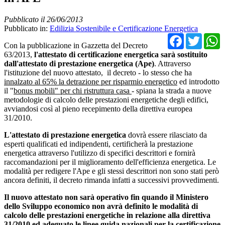
Pubblicato il 26/06/2013
Pubblicato in:
Edilizia Sostenibile e Certificazione Energetica
Facebo
Twit
Con la pubblicazione in Gazzetta del Decreto
63/2013,
l'attestato di certificazione energetica sarà sostituito
dall'attestato di prestazione energetica (Ape)
. Attraverso
l'istituzione del nuovo attestato, il decreto - lo stesso che ha
innalzato al 65% la detrazione per risparmio energetico
ed introdotto
il "
bonus mobili" per chi ristruttura casa
- spiana la strada a nuove
metodologie di calcolo delle prestazioni energetiche degli edifici,
avviandosi così al pieno recepimento della direttiva europea
31/2010.
L'attestato di prestazione energetica
dovrà essere rilasciato da
esperti qualificati ed indipendenti, certificherà la prestazione
energetica attraverso l'utilizzo di specifici descrittori e fornirà
raccomandazioni per il miglioramento dell'efficienza energetica. Le
modalità per redigere l'Ape e gli stessi descrittori non sono stati però
ancora definiti, il decreto rimanda infatti a successivi provvedimenti.
Il nuovo attestato non sarà operativo fin quando il Ministero
dello Sviluppo economico non avrà definito le modalità di
calcolo delle prestazioni energetiche in relazione alla direttiva
31/2010 ed adeguato le linee guida nazionali per la certificazione