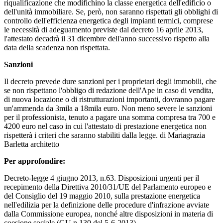
riqualificazione che modifichino la classe energetica dell'edificio o
dell'unità immobiliare. Se, però, non saranno rispettati gli obblighi di
controllo dell'efficienza energetica degli impianti termici, comprese
le necessità di adeguamento previste dal decreto 16 aprile 2013,
l'attestato decadrà il 31 dicembre dell'anno successivo rispetto alla
data della scadenza non rispettata.
Sanzioni
Il decreto prevede dure sanzioni per i proprietari degli immobili, che
se non rispettano l'obbligo di redazione dell'Ape in caso di vendita,
di nuova locazione o di ristrutturazioni importanti, dovranno pagare
un'ammenda da 3mila a 18mila euro. Non meno severe le sanzioni
per il professionista, tenuto a pagare una somma compresa tra 700 e
4200 euro nel caso in cui l'attestato di prestazione energetica non
rispetterà i criteri che saranno stabiliti dalla legge. di Mariagrazia
Barletta architetto
Per approfondire:
Decreto-legge 4 giugno 2013, n.63. Disposizioni urgenti per il
recepimento della Direttiva 2010/31/UE del Parlamento europeo e
del Consiglio del 19 maggio 2010, sulla prestazione energetica
nell'edilizia per la definizione delle procedure d'infrazione avviate
dalla Commissione europea, nonché altre disposizioni in materia di
coesione sociale.(GU n.130 del 5-6-2013).