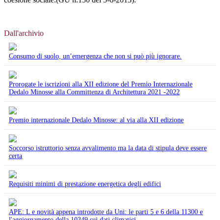
Dall'archivio
Consumo di suolo, un’emergenza che non si può più ignorare.
Prorogate le iscrizioni alla XII edizione del Premio Internazionale
Dedalo Minosse alla Committenza di Architettura 2021 -2022
Premio internazionale Dedalo Minosse: al via alla XII edizione
Soccorso istruttorio senza avvalimento ma la data di stipula deve essere
certa
Requisiti minimi di prestazione energetica degli edifici
APE: L e novità appena introdotte da Uni: le parti 5 e 6 della 11300 e
l'aggiornamento della 10349 sui dati climatici