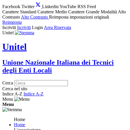
Facebook
Twitter
Linkedin
YouTube
RSS Feed
Carattere Standard
Carattere Medio
Carattere Grande
Modalità Alto
Contrasto
Alto Contrasto
Reimposta impostazioni originali
Reimposta
Iscriviti
Iscriviti
Login
Area Riservata
Unitel
Unitel
Unione Nazionale Italiana dei Tecnici
degli Enti Locali
Cerca
Cerca nel sito
Indice A-Z
Indice A-Z
Menu
Menu
Home
Home
L'associazione