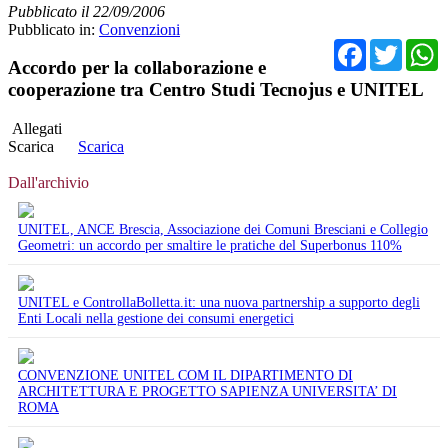
Pubblicato il 22/09/2006
Pubblicato in:
Convenzioni
Facebo
Twit
Accordo per la collaborazione e
cooperazione tra Centro Studi Tecnojus e UNITEL
Allegati
Scarica
Scarica
Dall'archivio
UNITEL, ANCE Brescia, Associazione dei Comuni Bresciani e Collegio
Geometri: un accordo per smaltire le pratiche del Superbonus 110%
UNITEL e ControllaBolletta.it: una nuova partnership a supporto degli
Enti Locali nella gestione dei consumi energetici
CONVENZIONE UNITEL COM IL DIPARTIMENTO DI
ARCHITETTURA E PROGETTO SAPIENZA UNIVERSITA’ DI
ROMA