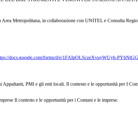
Area Metropolitana, in collaborazione con UNITEL e Consulta Regiona
ttps://docs.google.com/forms/d/e/1FAIpQLSczeXvuyWUyb-PYb
 Appaltanti, PMI e gli enti locali. Il contesto e le opportunità per I Co
imprese Il contesto e le opportunità per i Comuni e le imprese.