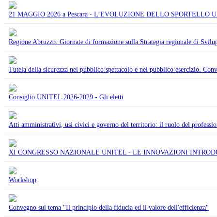
21 MAGGIO 2026 a Pescara - L’EVOLUZIONE DELLO SPORTELLO
Regione Abruzzo. Giornate di formazione sulla Strategia regionale di Svilu
Tutela della sicurezza nel pubblico spettacolo e nel pubblico esercizio. Con
Consiglio UNITEL 2026-2029 - Gli eletti
Atti amministrativi, usi civici e governo del territorio: il ruolo del professio
XI CONGRESSO NAZIONALE UNITEL - LE INNOVAZIONI INTRODO
Workshop
Convegno sul tema "Il principio della fiducia ed il valore dell'efficienza"