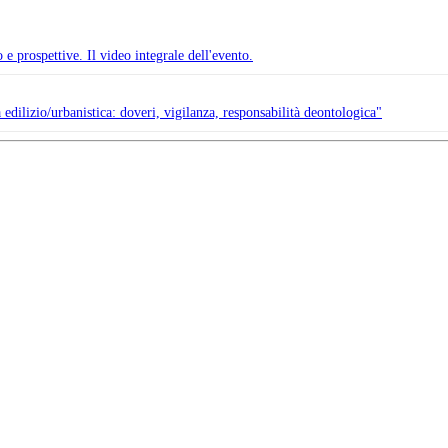
e prospettive. Il video integrale dell'evento.
a edilizio/urbanistica: doveri, vigilanza, responsabilità deontologica"