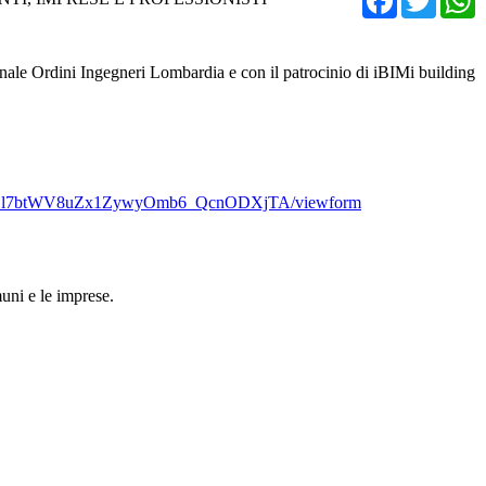
le Ordini Ingegneri Lombardia e con il patrocinio di iBIMi building
NtGGl7btWV8uZx1ZywyOmb6_QcnODXjTA/viewform
muni e le imprese.