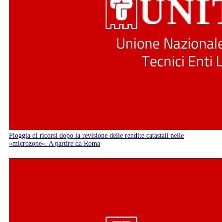
Pioggia di ricorsi dopo la revisione delle rendite catastali nelle
«microzone». A partire da Roma