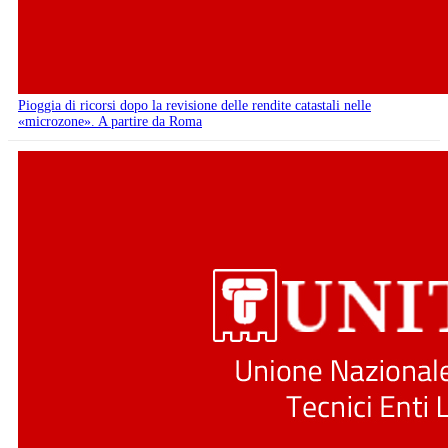
Pioggia di ricorsi dopo la revisione delle rendite catastali nelle
«microzone». A partire da Roma