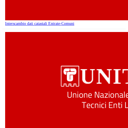
Interscambio dati catastali Entrate-Comuni