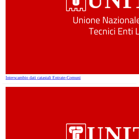
Interscambio dati catastali Entrate-Comuni