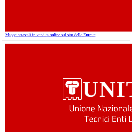
Mappe catastali in vendita online sul sito delle Entrate