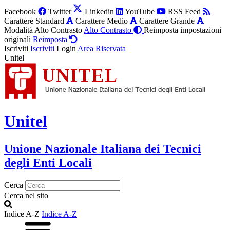
Facebook
Twitter
Linkedin
YouTube
RSS Feed
Carattere Standard
Carattere Medio
Carattere Grande
Modalità Alto Contrasto
Alto Contrasto
Reimposta impostazioni
originali
Reimposta
Iscriviti
Iscriviti
Login
Area Riservata
Unitel
Unitel
Unione Nazionale Italiana dei Tecnici
degli Enti Locali
Cerca
Cerca nel sito
Indice A-Z
Indice A-Z