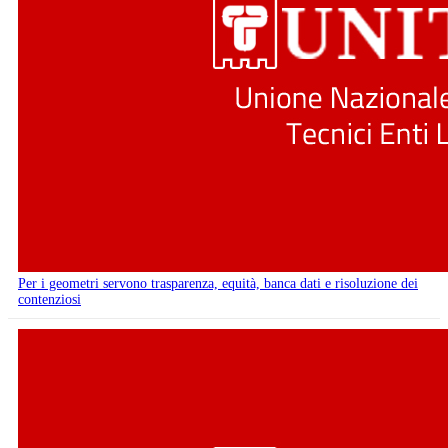
Per i geometri servono trasparenza, equità, banca dati e risoluzione dei
contenziosi