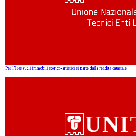
Per l’Ires sugli immobili storico-artistici si parte dalla rendita catastale