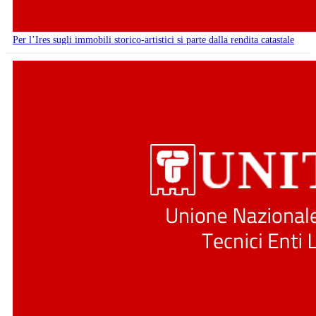
Per l’Ires sugli immobili storico-artistici si parte dalla rendita catastale