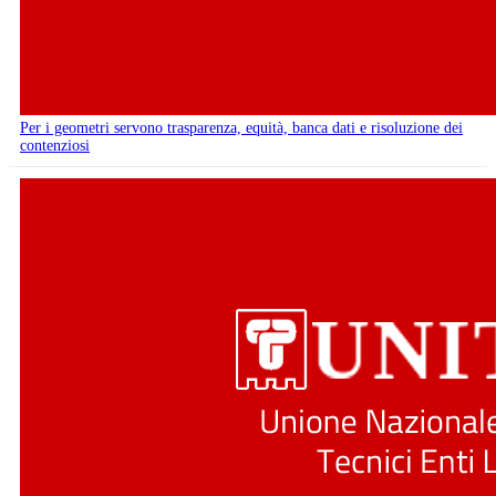
Per i geometri servono trasparenza, equità, banca dati e risoluzione dei
contenziosi