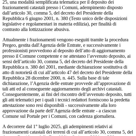
25, una modalità semplificata telematica per il deposito dei
frazionamenti catastali presso i Comuni, adempimento disposto
dall’articolo 30, comma 5, del decreto del Presidente della
Repubblica 6 giugno 2001, n. 380 (Testo unico delle disposizioni
legislative e regolamentari in materia edilizia), per finalità di
contrasto alla lottizzazione abusiva.
Attualmente i frazionamenti vengono eseguiti tramite la procedura
Pregeo, gestita dall'Agenzia delle Entrate, e successivamente i
professionisti provvedono al deposito dell’atto di aggiornamento
presso il Comune competente e ne attestano l’avvenuto deposito, ai
sensi dell’articolo 30, comma 5, del decreto del Presidente della
Repubblica n. 380 del 2001, mediante dichiarazione sostitutiva di
atto di notorietà di cui all’articolo 47 del decreto del Presidente della
Repubblica 28 dicembre 2000, n. 445. Sulla base di tale
dichiarazione, l’Agenzia delle entrate provvede all’approvazione di
tali atti ed al conseguente aggiornamento degli archivi catastali.
Conseguentemente, ai fini del riscontro dell’avvenuto deposito, tutti
gli atti telematici per i quali i tecnici redattori forniscono la predetta
attestazione sono resi disponibili - successivamente alla loro
approvazione da parte dell’Agenzia delle entrate - a ciascun
Comune sul Portale per i Comuni, con cadenza giornaliera.
A decorrere dal 1° luglio 2025, gli adempimenti relativi ai
frazionamenti catastali dei terreni di cui all’articolo 30, comma 5, del