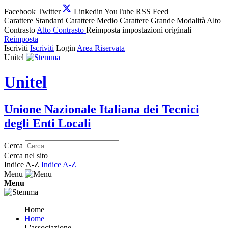
Facebook
Twitter
Linkedin
YouTube
RSS Feed
Carattere Standard
Carattere Medio
Carattere Grande
Modalità Alto
Contrasto
Alto Contrasto
Reimposta impostazioni originali
Reimposta
Iscriviti
Iscriviti
Login
Area Riservata
Unitel
Unitel
Unione Nazionale Italiana dei Tecnici
degli Enti Locali
Cerca
Cerca nel sito
Indice A-Z
Indice A-Z
Menu
Menu
Home
Home
L'associazione