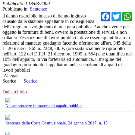
Pubblicato il 18/03/2009
Pubblicato in:
Sentenze
Facebo
Twit
il danno risarcibile in caso di danno ingiusto
causato dalla stazione appaltante in conseguenza
dell'irregolare svolgimento di una gara pubblica ? anche avente per
oggetto la fornitura di beni, ovvero la prestazione di servizi, e non
soltanto l?esecuzione di lavori pubblici - deve essere quantificato in
relazione al mancato guadagno facendo riferimento all'art. 345 della
L. 20 marzo 1865 n. 2248, all. F, (ora sostanzialmente riprodotto
nell?art. 122 del D.P.R. 21 dicembre 1999 n. 554) che quantifica nel
10% dell'appalto, in via forfetaria ed automatica, il margine del
guadagno presunto dell'appaltatore nell'esecuzione di appalti di
lavori pubblici
Allegati
Scarica
Scarica
Dall'archivio
Nuove sentenze in materia di appalti pubblici
Sentenza della Corte Costituzionale, 24 gennaio 2017, n. 15