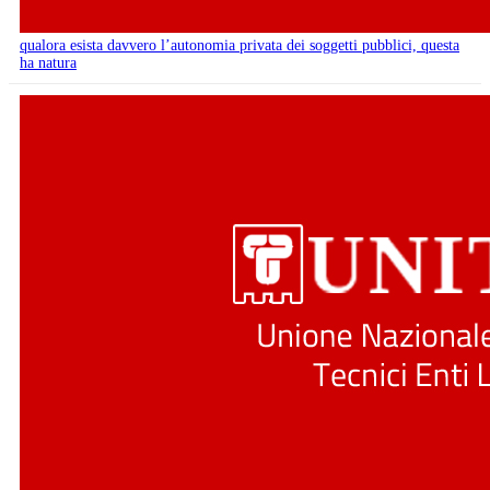
qualora esista davvero l’autonomia privata dei soggetti pubblici, questa
ha natura