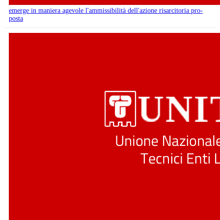
emerge in maniera agevole l'ammissibilità dell'azione risarcitoria pro-
posta