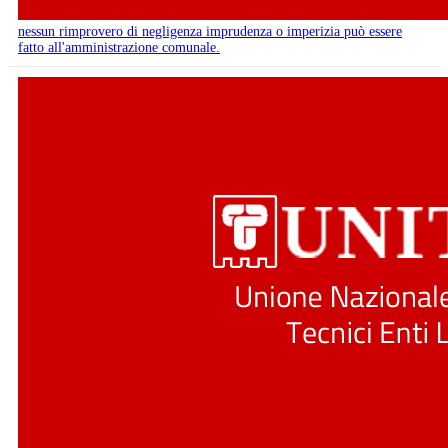
nessun rimprovero di negligenza imprudenza o imperizia può essere
fatto all'amministrazione comunale.