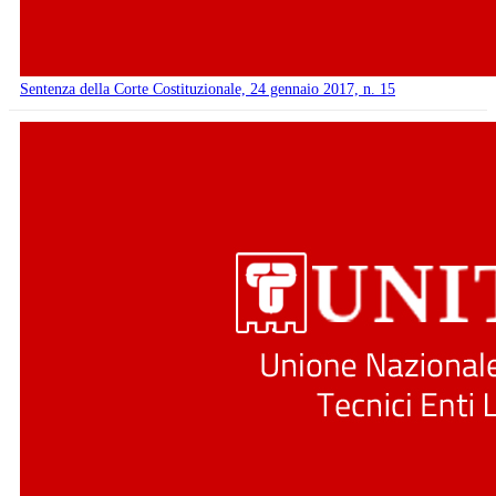
Sentenza della Corte Costituzionale, 24 gennaio 2017, n. 15