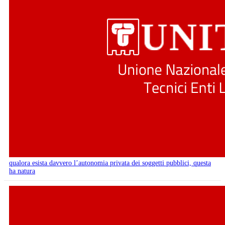
qualora esista davvero l’autonomia privata dei soggetti pubblici, questa
ha natura