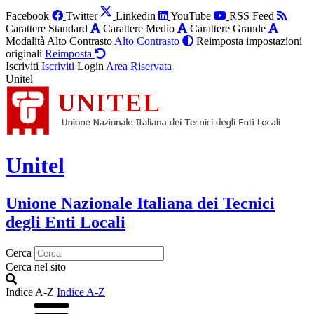
Facebook
Twitter
Linkedin
YouTube
RSS Feed
Carattere Standard
Carattere Medio
Carattere Grande
Modalità Alto Contrasto
Alto Contrasto
Reimposta impostazioni
originali
Reimposta
Iscriviti
Iscriviti
Login
Area Riservata
Unitel
Unitel
Unione Nazionale Italiana dei Tecnici
degli Enti Locali
Cerca
Cerca nel sito
Indice A-Z
Indice A-Z