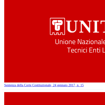
Sentenza della Corte Costituzionale, 24 gennaio 2017, n. 15