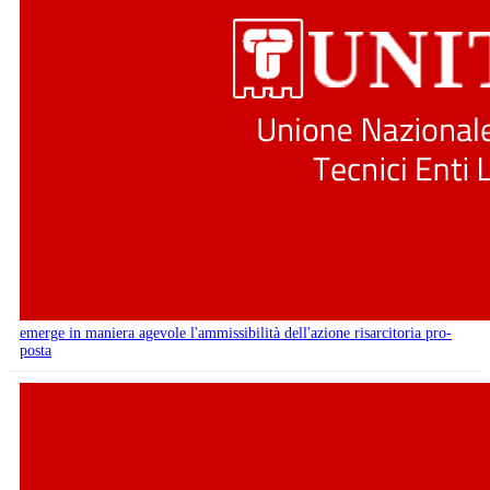
emerge in maniera agevole l'ammissibilità dell'azione risarcitoria pro-
posta