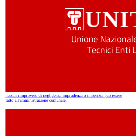
nessun rimprovero di negligenza imprudenza o imperizia può essere
fatto all'amministrazione comunale.