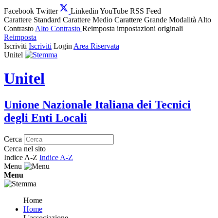
Facebook
Twitter
Linkedin
YouTube
RSS Feed
Carattere Standard
Carattere Medio
Carattere Grande
Modalità Alto
Contrasto
Alto Contrasto
Reimposta impostazioni originali
Reimposta
Iscriviti
Iscriviti
Login
Area Riservata
Unitel
Unitel
Unione Nazionale Italiana dei Tecnici
degli Enti Locali
Cerca
Cerca nel sito
Indice A-Z
Indice A-Z
Menu
Menu
Home
Home
L'associazione