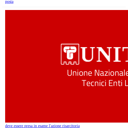
posta
deve essere presa in esame l'azione risarcitoria