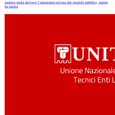
qualora esista davvero l’autonomia privata dei soggetti pubblici, questa
ha natura