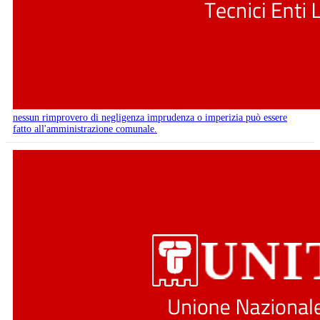
nessun rimprovero di negligenza imprudenza o imperizia può essere
fatto all'amministrazione comunale.