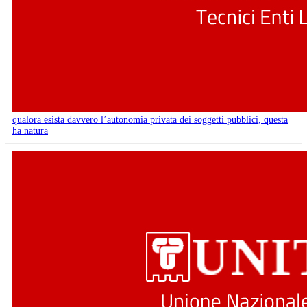
qualora esista davvero l’autonomia privata dei soggetti pubblici, questa
ha natura