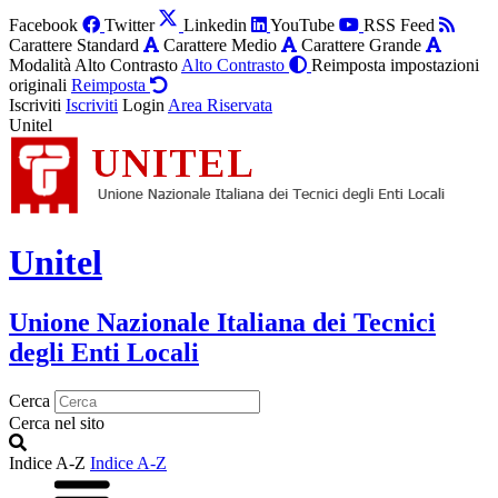
Facebook
Twitter
Linkedin
YouTube
RSS Feed
Carattere Standard
Carattere Medio
Carattere Grande
Modalità Alto Contrasto
Alto Contrasto
Reimposta impostazioni
originali
Reimposta
Iscriviti
Iscriviti
Login
Area Riservata
Unitel
Unitel
Unione Nazionale Italiana dei Tecnici
degli Enti Locali
Cerca
Cerca nel sito
Indice A-Z
Indice A-Z