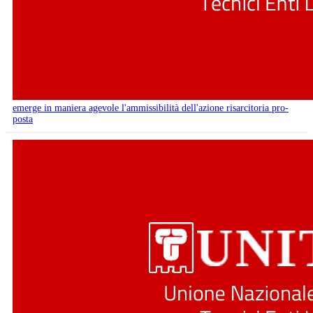
emerge in maniera agevole l'ammissibilità dell'azione risarcitoria pro-
posta