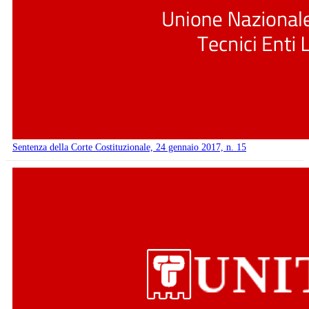
Sentenza della Corte Costituzionale, 24 gennaio 2017, n. 15