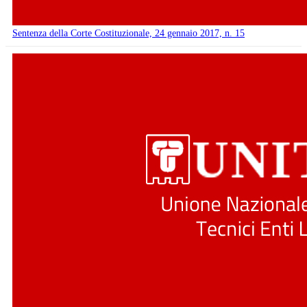
Sentenza della Corte Costituzionale, 24 gennaio 2017, n. 15