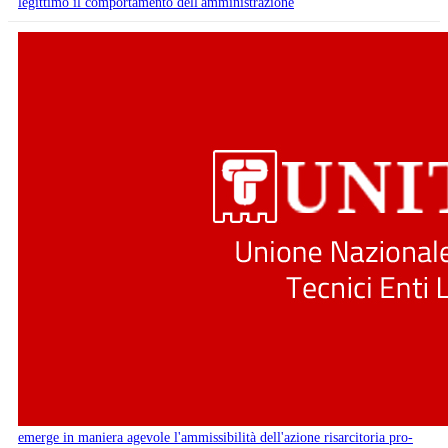
legittimo il comportamento dell'amministrazione
emerge in maniera agevole l'ammissibilità dell'azione risarcitoria pro-