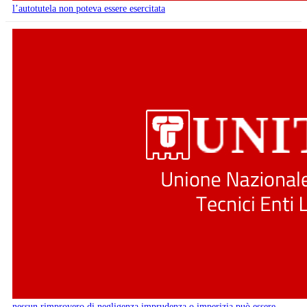
l’autotutela non poteva essere esercitata
nessun rimprovero di negligenza imprudenza o imperizia può essere