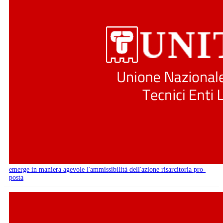
emerge in maniera agevole l'ammissibilità dell'azione risarcitoria pro-
posta