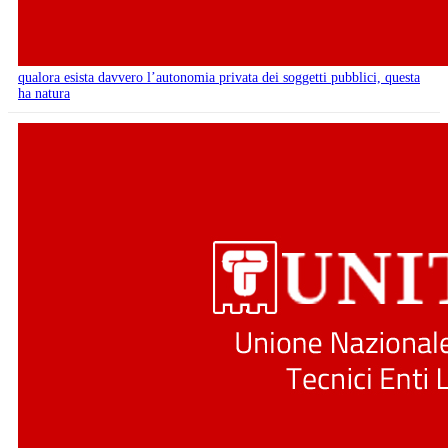
qualora esista davvero l’autonomia privata dei soggetti pubblici, questa
ha natura