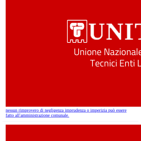
nessun rimprovero di negligenza imprudenza o imperizia può essere
fatto all'amministrazione comunale.