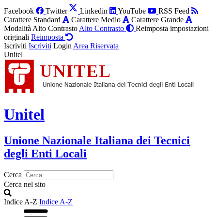
Facebook
Twitter
Linkedin
YouTube
RSS Feed
Carattere Standard
Carattere Medio
Carattere Grande
Modalità Alto Contrasto
Alto Contrasto
Reimposta impostazioni
originali
Reimposta
Iscriviti
Iscriviti
Login
Area Riservata
Unitel
Unitel
Unione Nazionale Italiana dei Tecnici
degli Enti Locali
Cerca
Cerca nel sito
Indice A-Z
Indice A-Z