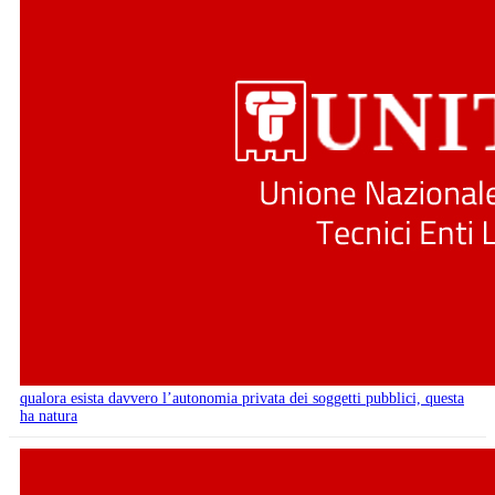
qualora esista davvero l’autonomia privata dei soggetti pubblici, questa
ha natura