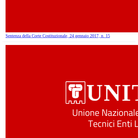
Sentenza della Corte Costituzionale, 24 gennaio 2017, n. 15