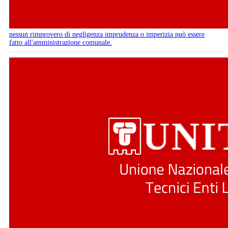
nessun rimprovero di negligenza imprudenza o imperizia può essere
fatto all'amministrazione comunale.