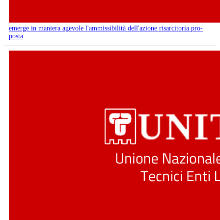
emerge in maniera agevole l'ammissibilità dell'azione risarcitoria pro-
posta