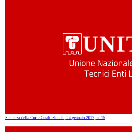
Sentenza della Corte Costituzionale, 24 gennaio 2017, n. 15