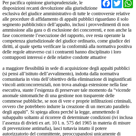
Facebo
Twit
Per pacifica opinione giurisprudenziale, le
disposizioni recanti devoluzione alla giurisdizione
esclusiva del giudice amministrativo di tutte le controversie relative
alle procedure di affidamento di appalti pubblici riguardano il solo
segmento pubblicistico dell’appalto, inclusi i provvedimenti di non
ammissione alla gara o di esclusione dei concorrenti, e non anche la
fase concernente l’esecuzione del rapporto, ove resta operante la
competenza giurisdizionale del giudice ordinario, come giudice dei
diritti, al quale spetta verificare la conformità alla normativa positiva
delle regole attraverso cui i contraenti hanno disciplinato i loro
contrapposti interessi e delle relative condotte attuative
a maggiore flessibilità in sede di acquisizione degli appalti pubblici
(si pensi all’istituto dell’avvalimento), indotta dalla normativa
comunitaria in vista dell’obiettivo della eliminazione di ingiustificati
vincoli anticoncorrenziali, non trova analoga estensione nella fase
esecutiva, stante l’esigenza di preservare tale momento da “vicende
anomale sintomatiche di una gestione non trasparente delle
commesse pubbliche, se non di vere e proprie infiltrazioni criminali,
ovvero che potrebbero indurre la creazione di un mercato parallelo
degli appalti”. Si spiega allora perché la legge, ammettendo il
subappalto soltanto al ricorrere di determinate condizioni (ivi inclusa
l’assenza di divieti ex art. 10 l. n. 575 del 1965 in materia di misure
di prevenzione antimafia), lasci tuttavia intatto il potere
autorizzatorio del committente, preoccupandosi unicamente di