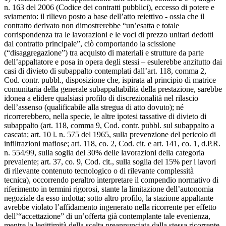
n. 163 del 2006 (Codice dei contratti pubblici), eccesso di potere e
sviamento: il rilievo posto a base dell’atto reiettivo - ossia che il
contratto derivato non dimostrerebbe “un’esatta e totale
corrispondenza tra le lavorazioni e le voci di prezzo unitari dedotti
dal contratto principale”, ciò comportando la scissione
(“disaggregazione”) tra acquisto di materiali e strutture da parte
dell’appaltatore e posa in opera degli stessi – esulerebbe anzitutto dai
casi di divieto di subappalto contemplati dall’art. 118, comma 2,
Cod. contr. pubbl., disposizione che, ispirata al principio di matrice
comunitaria della generale subappaltabilità della prestazione, sarebbe
idonea a elidere qualsiasi profilo di discrezionalità nel rilascio
dell’assenso (qualificabile alla stregua di atto dovuto); né
ricorrerebbero, nella specie, le altre ipotesi tassative di divieto di
subappalto (art. 118, comma 9, Cod. contr. pubbl. sul subappalto a
cascata; art. 10 l. n. 575 del 1965, sulla prevenzione del pericolo di
infiltrazioni mafiose; art. 118, co. 2, Cod. cit. e art. 141, co. 1, d.P.R.
n. 554/99, sulla soglia del 30% delle lavorazioni della categoria
prevalente; art. 37, co. 9, Cod. cit., sulla soglia del 15% per i lavori
di rilevante contenuto tecnologico o di rilevante complessità
tecnica), occorrendo peraltro interpretare il compendio normativo di
riferimento in termini rigorosi, stante la limitazione dell’autonomia
negoziale da esso indotta; sotto altro profilo, la stazione appaltante
avrebbe violato l’affidamento ingenerato nella ricorrente per effetto
dell’“accettazione” di un’offerta già contemplante tale evenienza,
mentre la legittimità della scelta preannunciata dalla stessa ricorrente