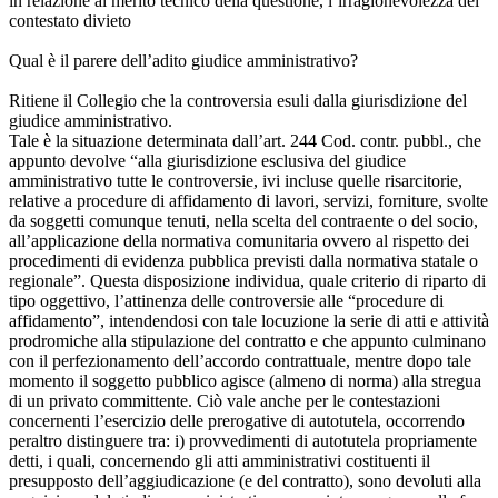
in relazione al merito tecnico della questione, l’irragionevolezza del
contestato divieto
Qual è il parere dell’adito giudice amministrativo?
Ritiene il Collegio che la controversia esuli dalla giurisdizione del
giudice amministrativo.
Tale è la situazione determinata dall’art. 244 Cod. contr. pubbl., che
appunto devolve “alla giurisdizione esclusiva del giudice
amministrativo tutte le controversie, ivi incluse quelle risarcitorie,
relative a procedure di affidamento di lavori, servizi, forniture, svolte
da soggetti comunque tenuti, nella scelta del contraente o del socio,
all’applicazione della normativa comunitaria ovvero al rispetto dei
procedimenti di evidenza pubblica previsti dalla normativa statale o
regionale”. Questa disposizione individua, quale criterio di riparto di
tipo oggettivo, l’attinenza delle controversie alle “procedure di
affidamento”, intendendosi con tale locuzione la serie di atti e attività
prodromiche alla stipulazione del contratto e che appunto culminano
con il perfezionamento dell’accordo contrattuale, mentre dopo tale
momento il soggetto pubblico agisce (almeno di norma) alla stregua
di un privato committente. Ciò vale anche per le contestazioni
concernenti l’esercizio delle prerogative di autotutela, occorrendo
peraltro distinguere tra: i) provvedimenti di autotutela propriamente
detti, i quali, concernendo gli atti amministrativi costituenti il
presupposto dell’aggiudicazione (e del contratto), sono devoluti alla