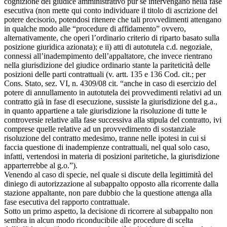
cognizione del giudice amministrativo pur se intervengano nella fase
esecutiva (non mette qui conto individuare il titolo di ascrizione del
potere decisorio, potendosi ritenere che tali provvedimenti attengano
in qualche modo alle “procedure di affidamento” ovvero,
alternativamente, che operi l’ordinario criterio di riparto basato sulla
posizione giuridica azionata); e ii) atti di autotutela c.d. negoziale,
connessi all’inadempimento dell’appaltatore, che invece rientrano
nella giurisdizione del giudice ordinario stante la pariteticità delle
posizioni delle parti contrattuali (v. artt. 135 e 136 Cod. cit.; per
Cons. Stato, sez. VI, n. 4309/08 cit. “anche in caso di esercizio del
potere di annullamento in autotutela dei provvedimenti relativi ad un
contratto già in fase di esecuzione, sussiste la giurisdizione del g.a.,
in quanto appartiene a tale giurisdizione la risoluzione di tutte le
controversie relative alla fase successiva alla stipula del contratto, ivi
comprese quelle relative ad un provvedimento di sostanziale
risoluzione del contratto medesimo, tranne nelle ipotesi in cui si
faccia questione di inadempienze contrattuali, nel qual solo caso,
infatti, vertendosi in materia di posizioni paritetiche, la giurisdizione
apparterrebbe al g.o.”).
Venendo al caso di specie, nel quale si discute della legittimità del
diniego di autorizzazione al subappalto opposto alla ricorrente dalla
stazione appaltante, non pare dubbio che la questione attenga alla
fase esecutiva del rapporto contrattuale.
Sotto un primo aspetto, la decisione di ricorrere al subappalto non
sembra in alcun modo riconducibile alle procedure di scelta