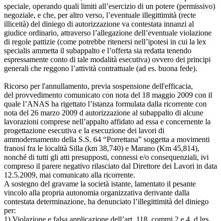
speciale, operando quali limiti all’esercizio di un potere (permissivo)
negoziale, e che, per altro verso, l’eventuale illegittimità (recte
illiceità) del diniego di autorizzazione va contestata innanzi al
giudice ordinario, attraverso l’allegazione dell’eventuale violazione
di regole pattizie (come potrebbe ritenersi nell’ipotesi in cui la lex
specialis ammetta il subappalto e l’offerta sia redatta tenendo
espressamente conto di tale modalità esecutiva) ovvero dei principi
generali che reggono l’attività contrattuale (ad es. buona fede).
Ricorso per l'annullamento, previa sospensione dell'efficacia,
del provvedimento comunicato con nota del 18 maggio 2009 con il
quale l’ANAS ha rigettato l’istanza formulata dalla ricorrente con
nota del 26 marzo 2009 d autorizzazione al subappalto di alcune
lavorazioni comprese nell’appalto affidato ad essa e concernente la
progettazione esecutiva e la esecuzione dei lavori di
ammodernamento della S.S. 64 “Porrettana” soggetta a movimenti
franosi fra le località Silla (km 38,740) e Marano (Km 45,814),
nonché di tutti gli atti presupposti, connessi e/o consequenziali, ivi
compreso il parere negativo rilasciato dal Direttore dei Lavori in data
12.5.2009, mai comunicato alla ricorrente.
A sostegno del gravame la società istante, lamentato il pesante
vincolo alla propria autonomia organizzativa derivante dalla
contestata determinazione, ha denunciato l’illegittimità del diniego
per:
1) Violazione e falsa applicazione dell’art. 118, commi 2 e 4, d.lgs.