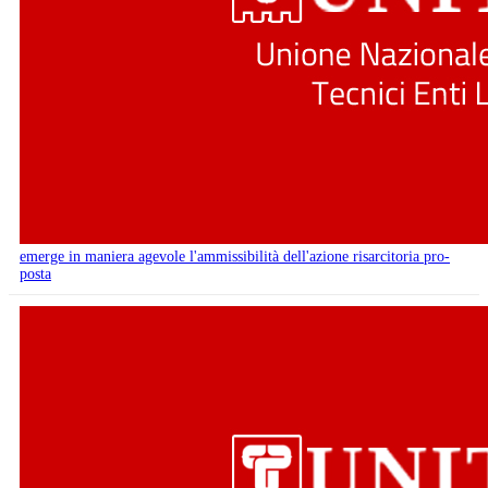
emerge in maniera agevole l'ammissibilità dell'azione risarcitoria pro-
posta