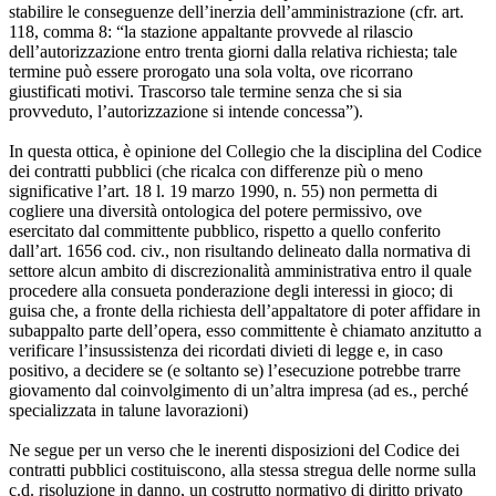
stabilire le conseguenze dell’inerzia dell’amministrazione (cfr. art.
118, comma 8: “la stazione appaltante provvede al rilascio
dell’autorizzazione entro trenta giorni dalla relativa richiesta; tale
termine può essere prorogato una sola volta, ove ricorrano
giustificati motivi. Trascorso tale termine senza che si sia
provveduto, l’autorizzazione si intende concessa”).
In questa ottica, è opinione del Collegio che la disciplina del Codice
dei contratti pubblici (che ricalca con differenze più o meno
significative l’art. 18 l. 19 marzo 1990, n. 55) non permetta di
cogliere una diversità ontologica del potere permissivo, ove
esercitato dal committente pubblico, rispetto a quello conferito
dall’art. 1656 cod. civ., non risultando delineato dalla normativa di
settore alcun ambito di discrezionalità amministrativa entro il quale
procedere alla consueta ponderazione degli interessi in gioco; di
guisa che, a fronte della richiesta dell’appaltatore di poter affidare in
subappalto parte dell’opera, esso committente è chiamato anzitutto a
verificare l’insussistenza dei ricordati divieti di legge e, in caso
positivo, a decidere se (e soltanto se) l’esecuzione potrebbe trarre
giovamento dal coinvolgimento di un’altra impresa (ad es., perché
specializzata in talune lavorazioni)
Ne segue per un verso che le inerenti disposizioni del Codice dei
contratti pubblici costituiscono, alla stessa stregua delle norme sulla
c.d. risoluzione in danno, un costrutto normativo di diritto privato