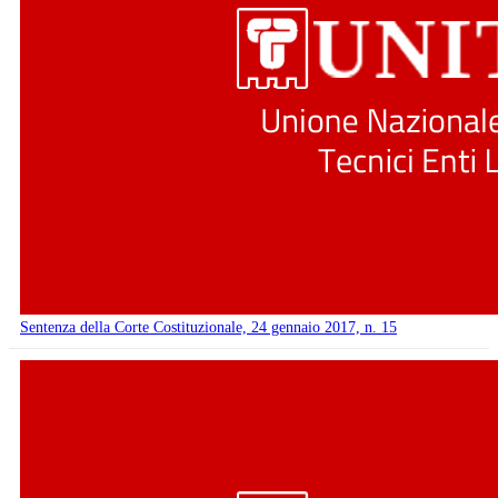
Sentenza della Corte Costituzionale, 24 gennaio 2017, n. 15