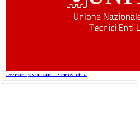
deve essere presa in esame l'azione risarcitoria