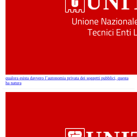
qualora esista davvero l’autonomia privata dei soggetti pubblici, questa
ha natura