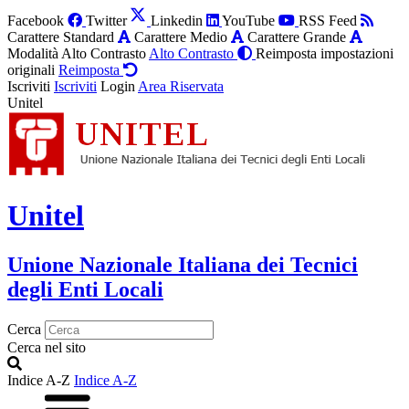
Facebook
Twitter
Linkedin
YouTube
RSS Feed
Carattere Standard
Carattere Medio
Carattere Grande
Modalità Alto Contrasto
Alto Contrasto
Reimposta impostazioni
originali
Reimposta
Iscriviti
Iscriviti
Login
Area Riservata
Unitel
Unitel
Unione Nazionale Italiana dei Tecnici
degli Enti Locali
Cerca
Cerca nel sito
Indice A-Z
Indice A-Z