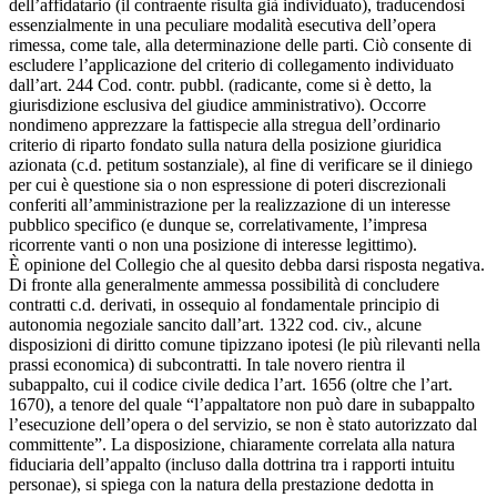
dell’affidatario (il contraente risulta già individuato), traducendosi
essenzialmente in una peculiare modalità esecutiva dell’opera
rimessa, come tale, alla determinazione delle parti. Ciò consente di
escludere l’applicazione del criterio di collegamento individuato
dall’art. 244 Cod. contr. pubbl. (radicante, come si è detto, la
giurisdizione esclusiva del giudice amministrativo). Occorre
nondimeno apprezzare la fattispecie alla stregua dell’ordinario
criterio di riparto fondato sulla natura della posizione giuridica
azionata (c.d. petitum sostanziale), al fine di verificare se il diniego
per cui è questione sia o non espressione di poteri discrezionali
conferiti all’amministrazione per la realizzazione di un interesse
pubblico specifico (e dunque se, correlativamente, l’impresa
ricorrente vanti o non una posizione di interesse legittimo).
È opinione del Collegio che al quesito debba darsi risposta negativa.
Di fronte alla generalmente ammessa possibilità di concludere
contratti c.d. derivati, in ossequio al fondamentale principio di
autonomia negoziale sancito dall’art. 1322 cod. civ., alcune
disposizioni di diritto comune tipizzano ipotesi (le più rilevanti nella
prassi economica) di subcontratti. In tale novero rientra il
subappalto, cui il codice civile dedica l’art. 1656 (oltre che l’art.
1670), a tenore del quale “l’appaltatore non può dare in subappalto
l’esecuzione dell’opera o del servizio, se non è stato autorizzato dal
committente”. La disposizione, chiaramente correlata alla natura
fiduciaria dell’appalto (incluso dalla dottrina tra i rapporti intuitu
personae), si spiega con la natura della prestazione dedotta in