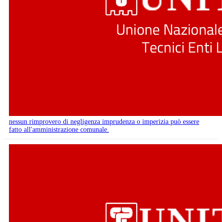
nessun rimprovero di negligenza imprudenza o imperizia può essere
fatto all'amministrazione comunale.