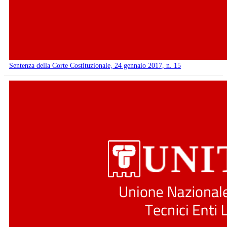
Sentenza della Corte Costituzionale, 24 gennaio 2017, n. 15