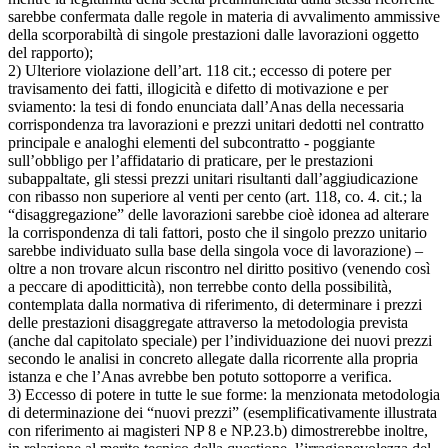
sarebbe confermata dalle regole in materia di avvalimento ammissive
della scorporabiltà di singole prestazioni dalle lavorazioni oggetto
del rapporto);
2) Ulteriore violazione dell’art. 118 cit.; eccesso di potere per
travisamento dei fatti, illogicità e difetto di motivazione e per
sviamento: la tesi di fondo enunciata dall’Anas della necessaria
corrispondenza tra lavorazioni e prezzi unitari dedotti nel contratto
principale e analoghi elementi del subcontratto - poggiante
sull’obbligo per l’affidatario di praticare, per le prestazioni
subappaltate, gli stessi prezzi unitari risultanti dall’aggiudicazione
con ribasso non superiore al venti per cento (art. 118, co. 4. cit.; la
“disaggregazione” delle lavorazioni sarebbe cioè idonea ad alterare
la corrispondenza di tali fattori, posto che il singolo prezzo unitario
sarebbe individuato sulla base della singola voce di lavorazione) –
oltre a non trovare alcun riscontro nel diritto positivo (venendo così
a peccare di apoditticità), non terrebbe conto della possibilità,
contemplata dalla normativa di riferimento, di determinare i prezzi
delle prestazioni disaggregate attraverso la metodologia prevista
(anche dal capitolato speciale) per l’individuazione dei nuovi prezzi
secondo le analisi in concreto allegate dalla ricorrente alla propria
istanza e che l’Anas avrebbe ben potuto sottoporre a verifica.
3) Eccesso di potere in tutte le sue forme: la menzionata metodologia
di determinazione dei “nuovi prezzi” (esemplificativamente illustrata
con riferimento ai magisteri NP 8 e NP.23.b) dimostrerebbe inoltre,