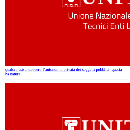
qualora esista davvero l’autonomia privata dei soggetti pubblici, questa
ha natura