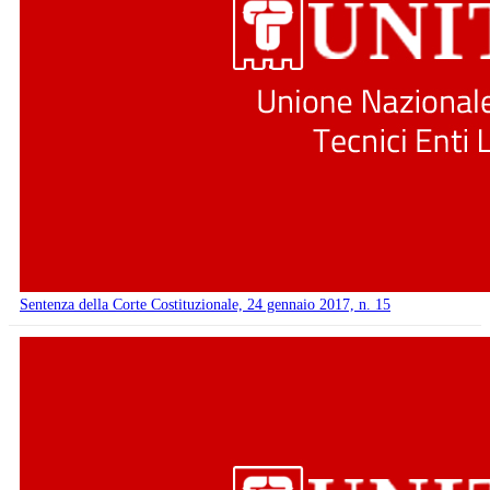
Sentenza della Corte Costituzionale, 24 gennaio 2017, n. 15