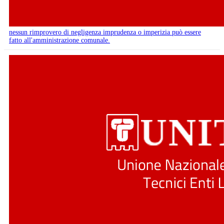
nessun rimprovero di negligenza imprudenza o imperizia può essere
fatto all'amministrazione comunale.