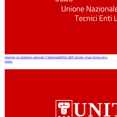
emerge in maniera agevole l'ammissibilità dell'azione risarcitoria pro-
posta