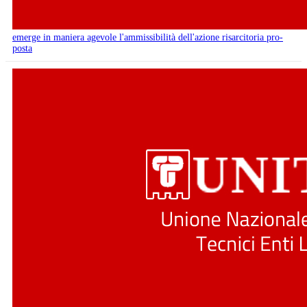
emerge in maniera agevole l'ammissibilità dell'azione risarcitoria pro-
posta