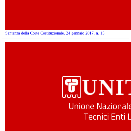
Sentenza della Corte Costituzionale, 24 gennaio 2017, n. 15