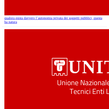
qualora esista davvero l’autonomia privata dei soggetti pubblici, questa
ha natura