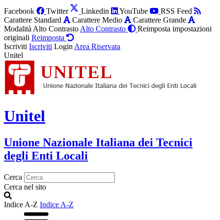
Facebook
Twitter
Linkedin
YouTube
RSS Feed
Carattere Standard
Carattere Medio
Carattere Grande
Modalità Alto Contrasto
Alto Contrasto
Reimposta impostazioni
originali
Reimposta
Iscriviti
Iscriviti
Login
Area Riservata
Unitel
Unitel
Unione Nazionale Italiana dei Tecnici
degli Enti Locali
Cerca
Cerca nel sito
Indice A-Z
Indice A-Z