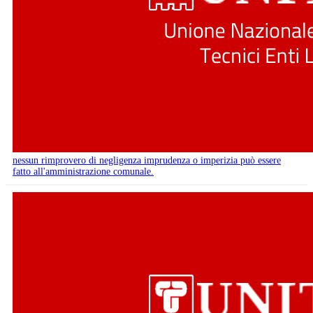
nessun rimprovero di negligenza imprudenza o imperizia può essere
fatto all'amministrazione comunale.