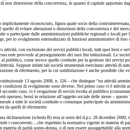
a di non distorsione della concorrenza, in quanto il capitale apportato dagl
o implicitamente riconosciuto, figura quale socio della controinteressata, 
è quello di evitare alterazioni o distorsioni della concorrenza e del merca
e o partecipate dalle amministrazioni pubbliche regionali e locali per la p
ge, per lo svolgimento esternalizzato di funzioni amministrative di lo
oro attività, con esclusione dei servizi pubblici locali, tutti quei beni e 
stesso ente provvede al perseguimento dei suoi fini istituzionali. Le societ
l pubblico, come invece quelle costituite per la gestione dei servizi pubb
tività. Seppure infatti tali società strumentali esercitano attività di natu
trazione di riferimento, per la cui soddisfazione è anche possibile che ve
stituzionale 13 agosto 2008, n. 326 – che distingue “tra attività amminist
 le condizioni di svolgimento sono diverse. Nel primo caso vi è attività a
 secondo caso, vi è erogazione di servizi rivolta al pubblico (consumato
cietà operano, bensì in relazione all’oggetto sociale delle stesse – quest
enerale a tutte le società costituite o comunque partecipate da amministra
rsi da quelli di riferimento
na dichiarazione (scheda B) resa ai sensi del d.p.r. 28 dicembre 2000, n.
 tutti i concorrenti:…che rispettino la normativa vigente in materia di p
 in materia di parità uomo-donna, o di non essere assoggettabile alla n