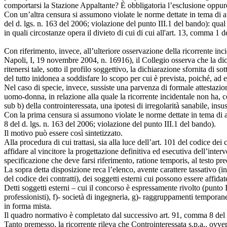
comportarsi la Stazione Appaltante? È obbligatoria l’esclusione oppure 
Con un’altra censura si assumono violate le norme dettate in tema di a
del d. lgs. n. 163 del 2006; violazione del punto III.1 del bando): qual
in quali circostanze opera il divieto di cui di cui all'art. 13, comma 1 
Con riferimento, invece, all’ulteriore osservazione della ricorrente in
Napoli, I, 19 novembre 2004, n. 16916), il Collegio osserva che la dic
ritenersi tale, sotto il profilo soggettivo, la dichiarazione sfornita di 
del tutto inidonea a soddisfare lo scopo per cui è prevista, poiché, a
Nel caso di specie, invece, sussiste una parvenza di formale attestazione,
uomo-donna, in relazione alla quale la ricorrente incidentale non ha, c
sub b) della controinteressata, una ipotesi di irregolarità sanabile, insu
Con la prima censura si assumono violate le norme dettate in tema di a
8 del d. lgs. n. 163 del 2006; violazione del punto III.1 del bando).
Il motivo può essere così sintetizzato.
Alla procedura di cui trattasi, sia alla luce dell’art. 101 del codice dei
affidare al vincitore la progettazione definitiva ed esecutiva dell’interv
specificazione che deve farsi riferimento, ratione temporis, al testo pr
La sopra detta disposizione reca l’elenco, avente carattere tassativo (i
del codice dei contratti), dei soggetti esterni cui possono essere affidate
Detti soggetti esterni – cui il concorso è espressamente rivolto (punto II
professionisti), f)- società di ingegneria, g)- raggruppamenti temporanei 
in forma mista.
Il quadro normativo è completato dal successivo art. 91, comma 8 del co
Tanto premesso, la ricorrente rileva che Controinteressata s.p.a., ovve