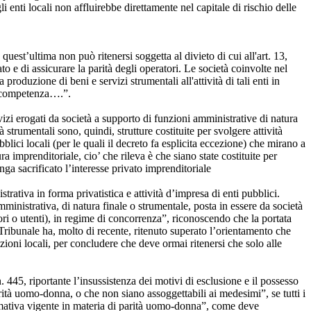
i enti locali non affluirebbe direttamente nel capitale di rischio delle
quest’ultima non può ritenersi soggetta al divieto di cui all'art. 13,
to e di assicurare la parità degli operatori. Le società coinvolte nel
roduzione di beni e servizi strumentali all'attività di tali enti in
ro competenza….”.
servizi erogati da società a supporto di funzioni amministrative di natura
à strumentali sono, quindi, strutture costituite per svolgere attività
lici locali (per le quali il decreto fa esplicita eccezione) che mirano a
ra imprenditoriale, cio’ che rileva è che siano state costituite per
nga sacrificato l’interesse privato imprenditoriale
rativa in forma privatistica e attività d’impresa di enti pubblici.
mministrativa, di natura finale o strumentale, posta in essere da società
ri o utenti), in regime di concorrenza”, riconoscendo che la portata
o Tribunale ha, molto di recente, ritenuto superato l’orientamento che
zioni locali, per concludere che deve ormai ritenersi che solo alle
 445, riportante l’insussistenza dei motivi di esclusione e il possesso
arità uomo-donna, o che non siano assoggettabili ai medesimi”, se tutti i
ormativa vigente in materia di parità uomo-donna”, come deve