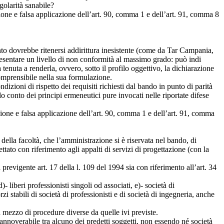
golarità sanabile?
ione e falsa applicazione dell’art. 90, comma 1 e dell’art. 91, comma 8
ento dovrebbe ritenersi addirittura inesistente (come da Tar Campania,
resentare un livello di non conformità al massimo grado: può indi
a tenuta a renderla, ovvero, sotto il profilo oggettivo, la dichiarazione
comprensibile nella sua formulazione.
dizioni di rispetto dei requisiti richiesti dal bando in punto di parità
 conto dei principi ermeneutici pure invocati nelle riportate difese
ione e falsa applicazione dell’art. 90, comma 1 e dell’art. 91, comma
ù della facoltà, che l’amministrazione si è riservata nel bando, di
ettato con riferimento agli appalti di servizi di progettazione (con la
previgente art. 17 della l. 109 del 1994 sia con riferimento all’art. 34
 liberi professionisti singoli od associati, e)- società di
zi stabili di società di professionisti e di società di ingegneria, anche
a mezzo di procedure diverse da quelle ivi previste.
annoverabile tra alcuno dei predetti soggetti, non essendo né società