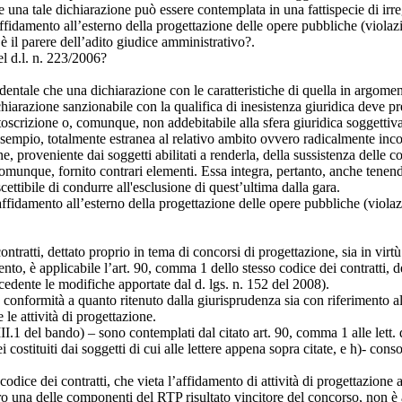
una tale dichiarazione può essere contemplata in una fattispecie di irre
ffidamento all’esterno della progettazione delle opere pubbliche (violaz
 è il parere dell’adito giudice amministrativo?.
del d.l. n. 223/2006?
cidentale che una dichiarazione con le caratteristiche di quella in argom
hiarazione sanzionabile con la qualifica di inesistenza giuridica deve p
sottoscrizione o, comunque, non addebitabile alla sfera giuridica soggettiv
d esempio, totalmente estranea al relativo ambito ovvero radicalmente in
 proveniente dai soggetti abilitati a renderla, della sussistenza delle con
omunque, fornito contrari elementi. Essa integra, pertanto, anche tenendo
scettibile di condurre all'esclusione di quest’ultima dalla gara.
ffidamento all’esterno della progettazione delle opere pubbliche (violaz
 contratti, dettato proprio in tema di concorsi di progettazione, sia in virt
ento, è applicabile l’art. 90, comma 1 dello stesso codice dei contratti, d
ecedente le modifiche apportate dal d. lgs. n. 152 del 2008).
n conformità a quanto ritenuto dalla giurisprudenza sia con riferimento al 
 le attività di progettazione.
I.1 del bando) – sono contemplati dal citato art. 90, comma 1 alle lett. d)-
costituiti dai soggetti di cui alle lettere appena sopra citate, e h)- consor
dice dei contratti, che vieta l’affidamento di attività di progettazione 
ro una delle componenti del RTP risultato vincitore del concorso, non è 