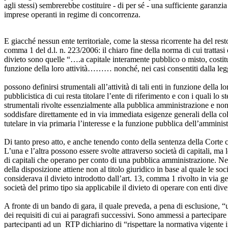
agli stessi) sembrerebbe costituire - di per sé - una sufficiente garanzi
imprese operanti in regime di concorrenza.
E giacché nessun ente territoriale, come la stessa ricorrente ha del rest
comma 1 del d.l. n. 223/2006: il chiaro fine della norma di cui trattasi 
divieto sono quelle “….a capitale interamente pubblico o misto, costituit
funzione della loro attività……… nonché, nei casi consentiti dalla leg
possono definirsi strumentali all’attività di tali enti in funzione della l
pubblicistica di cui resta titolare l’ente di riferimento e con i quali lo 
strumentali rivolte essenzialmente alla pubblica amministrazione e non a
soddisfare direttamente ed in via immediata esigenze generali della collet
tutelare in via primaria l’interesse e la funzione pubblica dell’amminis
Di tanto preso atto, e anche tenendo conto della sentenza della Corte co
L’una e l’altra possono essere svolte attraverso società di capitali, ma
di capitali che operano per conto di una pubblica amministrazione. Nel
della disposizione attiene non al titolo giuridico in base al quale le so
considerava il divieto introdotto dall’art. 13, comma 1 rivolto in via g
società del primo tipo sia applicabile il divieto di operare con enti dive
A fronte di un bando di gara, il quale preveda, a pena di esclusione, “u
dei requisiti di cui ai paragrafi successivi. Sono ammessi a partecipare
partecipanti ad un RTP dichiarino di “rispettare la normativa vigente