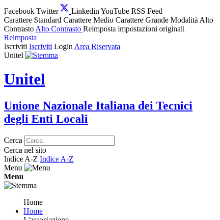
Facebook
Twitter
Linkedin
YouTube
RSS Feed
Carattere Standard
Carattere Medio
Carattere Grande
Modalità Alto
Contrasto
Alto Contrasto
Reimposta impostazioni originali
Reimposta
Iscriviti
Iscriviti
Login
Area Riservata
Unitel
Unitel
Unione Nazionale Italiana dei Tecnici
degli Enti Locali
Cerca
Cerca nel sito
Indice A-Z
Indice A-Z
Menu
Menu
Home
Home
L'associazione