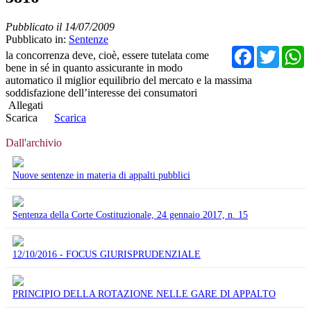
Pubblicato il 14/07/2009
Pubblicato in:
Sentenze
Facebo
Twit
la concorrenza deve, cioè, essere tutelata come
bene in sé in quanto assicurante in modo
automatico il miglior equilibrio del mercato e la massima
soddisfazione dell’interesse dei consumatori
Allegati
Scarica
Scarica
Dall'archivio
Nuove sentenze in materia di appalti pubblici
Sentenza della Corte Costituzionale, 24 gennaio 2017, n. 15
12/10/2016 - FOCUS GIURISPRUDENZIALE
PRINCIPIO DELLA ROTAZIONE NELLE GARE DI APPALTO