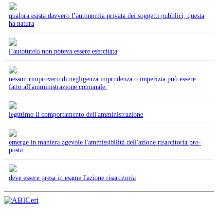
qualora esista davvero l’autonomia privata dei soggetti pubblici, questa
ha natura
l’autotutela non poteva essere esercitata
nessun rimprovero di negligenza imprudenza o imperizia può essere
fatto all'amministrazione comunale.
legittimo il comportamento dell'amministrazione
emerge in maniera agevole l'ammissibilità dell'azione risarcitoria pro-
posta
deve essere presa in esame l'azione risarcitoria