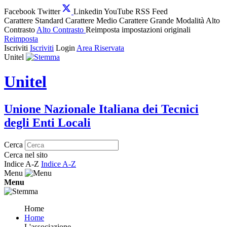
Facebook
Twitter
Linkedin
YouTube
RSS Feed
Carattere Standard
Carattere Medio
Carattere Grande
Modalità Alto
Contrasto
Alto Contrasto
Reimposta impostazioni originali
Reimposta
Iscriviti
Iscriviti
Login
Area Riservata
Unitel
Unitel
Unione Nazionale Italiana dei Tecnici
degli Enti Locali
Cerca
Cerca nel sito
Indice A-Z
Indice A-Z
Menu
Menu
Home
Home
L'associazione