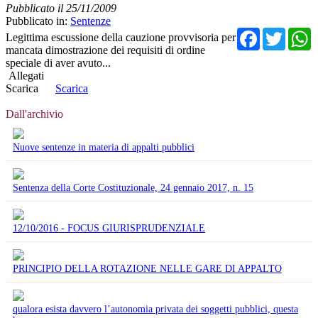
Pubblicato il 25/11/2009
Pubblicato in:
Sentenze
Facebo
Twit
Legittima escussione della cauzione provvisoria per
mancata dimostrazione dei requisiti di ordine
speciale di aver avuto...
Allegati
Scarica
Scarica
Dall'archivio
Nuove sentenze in materia di appalti pubblici
Sentenza della Corte Costituzionale, 24 gennaio 2017, n. 15
12/10/2016 - FOCUS GIURISPRUDENZIALE
PRINCIPIO DELLA ROTAZIONE NELLE GARE DI APPALTO
qualora esista davvero l’autonomia privata dei soggetti pubblici, questa