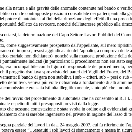
 alla natura e alla gravità delle anomalie contenute nel bando o verific
blico con le contrapposte posizioni consolidate dei partecipanti alla gar
el potere di autotutela ai fini della rimozione degli effetti di una pro
nopportunità dell'atto da revocare, nonché dell'interesse pubblico alla rim
per discostarsi, la determinazione del Capo Settore Lavori Pubblici del
te.
atto, come suggestivamente prospettato dall’appellante, sul mero ripristin
eo di imprese, resosi aggiudicatario dell’appalto, a comprova delle aut
ico erariale non dichiarato), nonché sulla mancata produzione della do
tali puntualmente indicati (in particolare: il procedimento non era stato 
tto, era incompatibile con la figura di responsabile del procedimento; p
ci; il progetto risultava sprovvisto dei pareri dei Vigili del Fuoco, de
sivamente; il bando di gara non stabiliva i sub – criteri, sub – pesi o sub
tto definitivo, veniva più volte richiamata a fondamento di atti amminis
ommissione era stata istituita illegittimamente, tanto più che i nominat
dell’avvio del procedimento di autotutela che ha consentito al R.T.I. ap
tuale rispetto di tutti i presupposti previsti dalla legge.
atto che nessuna contestazione è stata svolta in ordine agli evidenziati 
idamento che si sarebbe ingenerato nel privato in ragione del lasso di te
segna parziale dei lavori in data 24 maggio 2007, cui fa riferimento l’appe
e poteva essere “…eseguiti i soli lavori di sbancamento e messa in sicurez