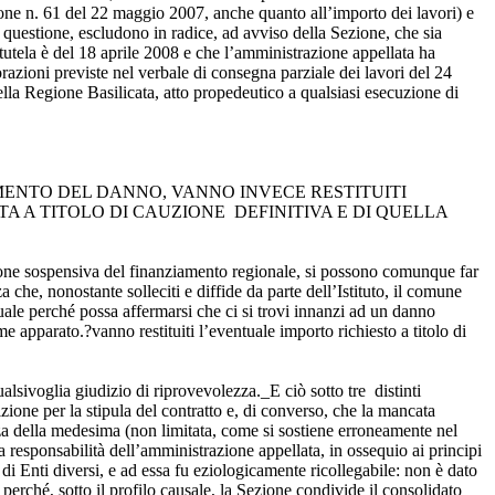
one n. 61 del 22 maggio 2007, anche quanto all’importo dei lavori) e
 questione, escludono in radice, ad avviso della Sezione, che sia
tutela è del 18 aprile 2008 e che l’amministrazione appellata ha
razioni previste nel verbale di consegna parziale dei lavori del 24
ella Regione Basilicata, atto propedeutico a qualsiasi esecuzione di
ENTO DEL DANNO, VANNO INVECE RESTITUITI
A A TITOLO DI CAUZIONE DEFINITIVA E DI QUELLA
dizione sospensiva del finanziamento regionale, si possono comunque far
 che, nonostante solleciti e diffide da parte dell’Istituto, il comune
quale perché possa affermarsi che ci si trovi innanzi ad un danno
e apparato.?vanno restituiti l’eventuale importo richiesto a titolo di
alsivoglia giudizio di riprovevolezza._E ciò sotto tre distinti
izione per la stipula del contratto e, di converso, che la mancata
za della medesima (non limitata, come si sostiene erroneamente nel
 responsabilità dell’amministrazione appellata, in ossequio ai principi
di Enti diversi, e ad essa fu eziologicamente ricollegabile: non è dato
perché, sotto il profilo causale, la Sezione condivide il consolidato