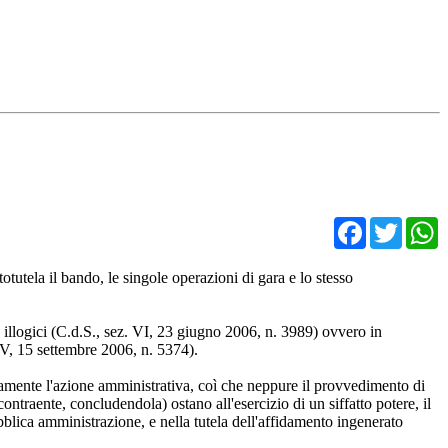
Facebo
Twit
otutela il bando, le singole operazioni di gara e lo stesso
 illogici (C.d.S., sez. VI, 23 giugno 2006, n. 3989) ovvero in
 IV, 15 settembre 2006, n. 5374).
oriamente l'azione amministrativa, coì che neppure il provvedimento di
ntraente, concludendola) ostano all'esercizio di un siffatto potere, il
ubblica amministrazione, e nella tutela dell'affidamento ingenerato