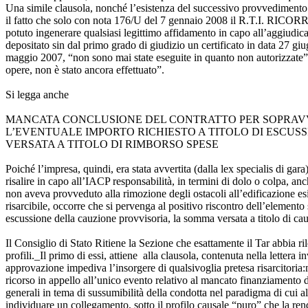
Una simile clausola, nonché l’esistenza del successivo provvedimento 
il fatto che solo con nota 176/U del 7 gennaio 2008 il R.T.I. RICORREN
potuto ingenerare qualsiasi legittimo affidamento in capo all’aggiudic
depositato sin dal primo grado di giudizio un certificato in data 27 gi
maggio 2007, “non sono mai state eseguite in quanto non autorizzate” e 
opere, non è stato ancora effettuato”.
Si legga anche
MANCATA CONCLUSIONE DEL CONTRATTO PER SOPRAVV
L’EVENTUALE IMPORTO RICHIESTO A TITOLO DI ESCUS
VERSATA A TITOLO DI RIMBORSO SPESE
Poiché l’impresa, quindi, era stata avvertita (dalla lex specialis di g
risalire in capo all’IACP responsabilità, in termini di dolo o colpa, anc
non aveva provveduto alla rimozione degli ostacoli all’edificazione esis
risarcibile, occorre che si pervenga al positivo riscontro dell’elemento
escussione della cauzione provvisoria, la somma versata a titolo di cau
Il Consiglio di Stato Ritiene la Sezione che esattamente il Tar abbia ri
profili._Il primo di essi, attiene alla clausola, contenuta nella lettera
approvazione impediva l’insorgere di qualsivoglia pretesa risarcitori
ricorso in appello all’unico evento relativo al mancato finanziamento 
generali in tema di sussumibilità della condotta nel paradigma di cui a
individuare un collegamento, sotto il profilo causale “puro” che la rend