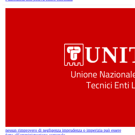
nessun rimprovero di negligenza imprudenza o imperizia può essere