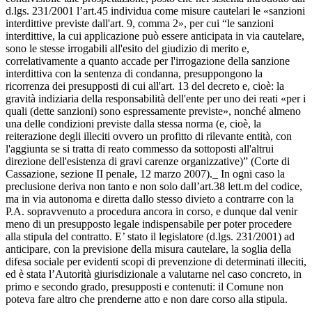
d.lgs. 231/2001 l’art.45 individua come misure cautelari le «sanzioni
interdittive previste dall'art. 9, comma 2», per cui “le sanzioni
interdittive, la cui applicazione può essere anticipata in via cautelare,
sono le stesse irrogabili all'esito del giudizio di merito e,
correlativamente a quanto accade per l'irrogazione della sanzione
interdittiva con la sentenza di condanna, presuppongono la
ricorrenza dei presupposti di cui all'art. 13 del decreto e, cioè: la
gravità indiziaria della responsabilità dell'ente per uno dei reati «per i
quali (dette sanzioni) sono espressamente previste», nonché almeno
una delle condizioni previste dalla stessa norma (e, cioè, la
reiterazione degli illeciti ovvero un profitto di rilevante entità, con
l'aggiunta se si tratta di reato commesso da sottoposti all'altrui
direzione dell'esistenza di gravi carenze organizzative)” (Corte di
Cassazione, sezione II penale, 12 marzo 2007)._ In ogni caso la
preclusione deriva non tanto e non solo dall’art.38 lett.m del codice,
ma in via autonoma e diretta dallo stesso divieto a contrarre con la
P.A. sopravvenuto a procedura ancora in corso, e dunque dal venir
meno di un presupposto legale indispensabile per poter procedere
alla stipula del contratto. E’ stato il legislatore (d.lgs. 231/2001) ad
anticipare, con la previsione della misura cautelare, la soglia della
difesa sociale per evidenti scopi di prevenzione di determinati illeciti,
ed è stata l’Autorità giurisdizionale a valutarne nel caso concreto, in
primo e secondo grado, presupposti e contenuti: il Comune non
poteva fare altro che prenderne atto e non dare corso alla stipula.