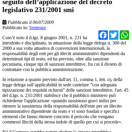
seguito dell’applicazione del decreto
legislativo 231/2001 smi
Pubblicato il 06/07/2009
Pubblicato in:
Sentenze
Facebo
Twit
Com’è noto il d.lgs. 8 giugno 2001, n. 231 ha
introdotto e disciplinato, in attuazione della legge delega n. 300 del
2000 a sua volta attuativa di convenzioni internazionali, la
responsabilità degli enti per gli illeciti amministrativi dipendenti da
determinati tipi di reato, ed ha previsto, oltre alla sanzione
pecuniaria, cinque tipi di sanzioni interdittive, fra cui il divieto di
contrattare con la pubblica amministrazione.
In relazione a quanto previsto dall'art. 11, comma 1, lett. o), della
legge delega sull’applicabilità in sede cautelare “con adeguata
tipizzazione dei requisiti richiesti” delle sanzioni interdittive, l'art. 45
del d.lgs. n. 231/2001 stabilisce che il pubblico ministero può
richiederne l'applicazione «quando sussistono gravi indizi per
ritenere la sussistenza della responsabilità dell'ente per un illecito
amministrativo dipendente da reato e vi sono fondati e specifici
elementi che fanno ritenere concreto il pericolo che vengano
commessi illeciti della stessa indole di quello per cui si procede».
Né il Comune avrebbe potuto eludere la misura interdittiva