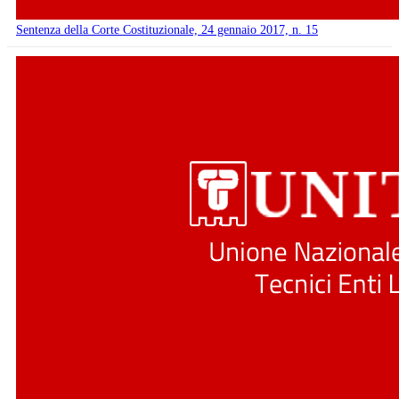
Sentenza della Corte Costituzionale, 24 gennaio 2017, n. 15