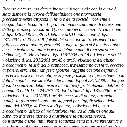
Ricorso avverso una determinazione dirigenziale con la quale è
stata disposta la revoca dell'aggiudicazione provvisoria
precedentemente disposta in favore della società ricorrente e
congiuntamente contro il provvedimento comunale di escussione
della garanzia provvisoria: Questi i motivi di ricorso:1. Violazione
d. lgs. 136/2006 art.38 c.1 lett.m e art.11; violazione d. lgs.
231/2001 art.45 e art.9; falsità dei presupposti, travisamento dei
fatti, eccesso di potere, erroneità manifesta (non si è tenuto contro
che si è trattato di una misura cautelare e non di una sanzione
definitiva);_2. Violazione d. lgs. 136/2006 art.38 c.1 lett.m e art.11;
violazione d. lgs. 231/2001 art.45 e art.9; violazione del giusto
procedimento, falsità dei presupposti, travisamento dei fatti, eccesso
di potere, erroneità manifesta (poiché l’aggiudicazione definitiva
non era ancora intervenuta, se si fosse proseguito il procedimento la
data di stipulazione sarebbe intervenuta dopo il 23.1.2009 e dunque
dopo la scadenza della misura interdittiva);_3. Violazione dell’art.3
comma 3 del R.D. n.2440/1923; Violazione d. lgs. 136/2006, art.11;
violazione d. lgs. 231/2001 art.45, eccesso di potere, erroneità
manifesta (non sussistono i presupposti per l’applicazione della
noma del 1923);_4. Eccesso di potere, violazione del giusto
procedimento, difetto di motivazione (manca la valutazione sul
pubblico interesse idoneo a giustificare la disposta revoca,
considerata anche l’imminente scadenza della misura interdittiva e
la riduzione al minimo della misura cautelare da parte del giudice