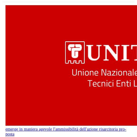
emerge in maniera agevole l'ammissibilità dell'azione risarcitoria pro-
posta