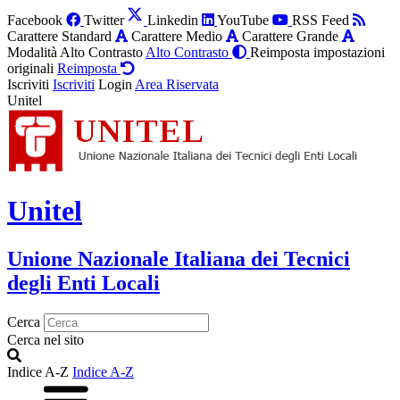
Facebook
Twitter
Linkedin
YouTube
RSS Feed
Carattere Standard
Carattere Medio
Carattere Grande
Modalità Alto Contrasto
Alto Contrasto
Reimposta impostazioni
originali
Reimposta
Iscriviti
Iscriviti
Login
Area Riservata
Unitel
Unitel
Unione Nazionale Italiana dei Tecnici
degli Enti Locali
Cerca
Cerca nel sito
Indice A-Z
Indice A-Z