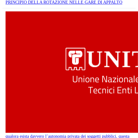
PRINCIPIO DELLA ROTAZIONE NELLE GARE DI APPALTO
qualora esista davvero l’autonomia privata dei soggetti pubblici, questa