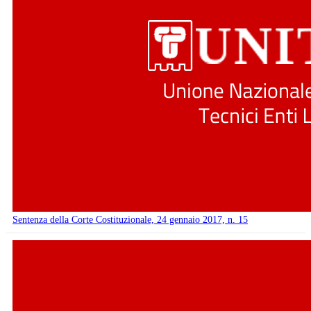
Sentenza della Corte Costituzionale, 24 gennaio 2017, n. 15