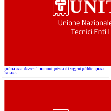
qualora esista davvero l’autonomia privata dei soggetti pubblici, questa
ha natura