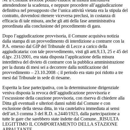
attendendone la scadenza, e neppure procedere all’aggiudicazione
definitiva nel presupposto che l’unica attività vietata era la stipula del
contratto, dovendosi ritenere viceversa preclusi, in costanza di
efficacia di tale misura, anche gli atti della fase amministrativa
preordinata alla conclusione del procedimento di gara.
Dopo l’aggiudicazione provvisoria, il Comune acquisiva notizia
dalla stampa di un provvedimento di interdizione a contrarre con la
P.A. emesso dal GIP del Tribunale di Lecce a carico della
aggiudicataria: con tale provvedimento, visti gli artt.9,13, 25 e 45 del
d.lgv. 231/2001, era stata disposta l’applicazione della misura
interdittiva del divieto di contrarre con la pubblica amministrazione
per la durata di mesi sei a decorrere dalla notificazione del
provvedimento – 23.10.2008 -; il periodo era stato poi ridotto a tre
mesi dal Tribunale in sede di riesame.
Esperita la fase partecipativa, con la determinazione dirigenziale
veniva disposta la revoca dell’aggiudicazione provvisoria e
l’escussione della cauzione provvisoria, con riserva di chiedere alla
Ditta gli eventuali e ulteriori danni subiti dal Comune e con
esclusione della stessa ditta, in via cautelativa immediata ai sensi
dell’art.3 comma 3 del R.D. n.2440/1923, dalla partecipazione a
tutte le gare che sarebbero state indette dal Comune._RISULTA
LEGITTIMO IL COMPORTAMENTO DELLA STAZIONE
APPALTANTE