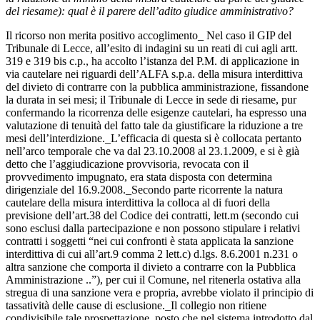
del riesame): qual è il parere dell’adito giudice amministrativo?
Il ricorso non merita positivo accoglimento_ Nel caso il GIP del
Tribunale di Lecce, all’esito di indagini su un reati di cui agli artt.
319 e 319 bis c.p., ha accolto l’istanza del P.M. di applicazione in
via cautelare nei riguardi dell’ALFA s.p.a. della misura interdittiva
del divieto di contrarre con la pubblica amministrazione, fissandone
la durata in sei mesi; il Tribunale di Lecce in sede di riesame, pur
confermando la ricorrenza delle esigenze cautelari, ha espresso una
valutazione di tenuità del fatto tale da giustificare la riduzione a tre
mesi dell’interdizione._L’efficacia di questa si è collocata pertanto
nell’arco temporale che va dal 23.10.2008 al 23.1.2009, e si è già
detto che l’aggiudicazione provvisoria, revocata con il
provvedimento impugnato, era stata disposta con determina
dirigenziale del 16.9.2008._Secondo parte ricorrente la natura
cautelare della misura interdittiva la colloca al di fuori della
previsione dell’art.38 del Codice dei contratti, lett.m (secondo cui
sono esclusi dalla partecipazione e non possono stipulare i relativi
contratti i soggetti “nei cui confronti è stata applicata la sanzione
interdittiva di cui all’art.9 comma 2 lett.c) d.lgs. 8.6.2001 n.231 o
altra sanzione che comporta il divieto a contrarre con la Pubblica
Amministrazione ..”), per cui il Comune, nel ritenerla ostativa alla
stregua di una sanzione vera e propria, avrebbe violato il principio di
tassatività delle cause di esclusione._Il collegio non ritiene
condivisibile tale prospettazione, posto che nel sistema introdotto dal