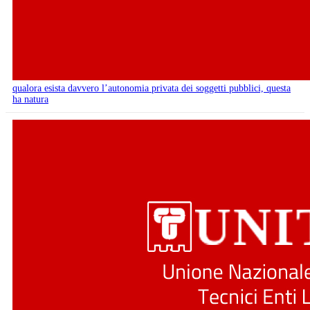
qualora esista davvero l’autonomia privata dei soggetti pubblici, questa
ha natura