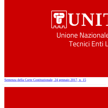
Sentenza della Corte Costituzionale, 24 gennaio 2017, n. 15