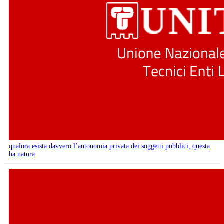
qualora esista davvero l’autonomia privata dei soggetti pubblici, questa
ha natura