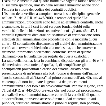
L’assunto è smentito dal quadro normativo vigente ratione temporis
e, sul tema specifico, rimasto nella sostanza immutato anche dopo
l’entrata in vigore del codice dei contratti pubblici.
L’istituto della verifica a campione trova la sua disciplina generale
nell’art. 71 del d.P.R. n° 445/2000, a tenore del quale “Le
amministrazioni procedenti sono tenute ad effettuare controlli, anche
a campione, in tutti i casi in cui sorgono fondati dubbi sulla
veridicità delle dichiarazioni sostitutive di cui agli artt. 46 e 47. I
controlli riguardanti dichiarazioni sostitutive di certificazione sono
effettuati dall’amministrazione procedente con le modalità di cui
all’art. 43 consultando direttamente gli archivi dell’amministrazione
certificante ovvero richiedendo alla medesima, anche attraverso
strumenti informatici o telematici, conferma scritta di quanto
dichiarato con le risultanze dei registri da questa custoditi”.
La ratio della norma, letta in combinato disposto con gli artt. 46 e 47
del medesimo testo unico, è quella, sì, di semplificare gli
adempimenti procedurali a carico dei cittadini all’atto della
presentazione di un’istanza alla P.A. (come si desume dall’inciso
“anche contestuali all’istanza”, al primo comma dell’art. 46), ma, al
contempo, di non inquinare la genuinità dei procedimenti
amministrativi e dei loro esiti provvedimentali. Per tale ragione, l’art.
71 del d.P.R. n° 445/2000 prevede che, nel corso del procedimento,
o a valle di esso, l’amministrazione controlli la veridicità di quanto
autocertificato, attraverso accesso diretto ai dati contenuti in atti
pubblici, certificati amministrativi e pubblici registri, non potendo,