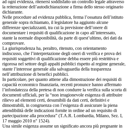
ad ogni evidenza, ritenersi soddisfatto un controllo legale attraverso
la reiterazione dell’autodichiarazione a firma dello stesso originario
dichiarante.
Nelle procedure ad evidenza pubblica, ferma l’ossatura dell’istituto
generale sopra richiamato, il legislatore ha aggiunto alcune
differenze specializzanti, tra cui la previsione dell’onere di
documentare i requisiti di qualificazione in capo all’interessato,
stante la normale disponibilità, da parte di quest’ultimo, dei dati da
comprovare.
La giurisprudenza ha, peraltro, ritenuto, con orientamento
indiscusso, che l’interpretazione degli oneri di verifica e prova dei
requisiti soggettivi di qualificazione debba essere più restrittiva e
rigorosa nel settore degli appalti pubblici rispetto al regime generale,
stante l’interesse generale alla salvaguardia della trasparenza
nell’attribuzione di benefici pubblici.
In particolare, per quanto attiene alla dimostrazione dei requisiti di
capacità economico finanziaria, recenti pronunce hanno affermato
l’infondatezza della pretesa di non condurre la verifica sulla scorta di
documenti ufficiali, per la “non irragionevole esigenza di attribuire
rilievo ad elementi certi, desumibili da dati certi, definitivi e
dimostrabili, in congruenza con l’esigenza di assicurare la piena
attendibilità delle indicazioni fornite in ordine ad un requisito di
partecipazione alla procedura” (T.A.R. Lombardia, Milano, Sez. I,
17 maggio 2010 n° 1524).
Una simile esigenza assume un significato ancora più pregnante in