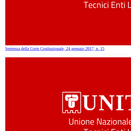
Sentenza della Corte Costituzionale, 24 gennaio 2017, n. 15