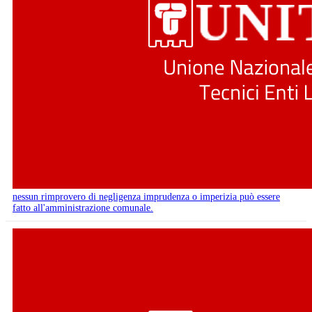
nessun rimprovero di negligenza imprudenza o imperizia può essere
fatto all'amministrazione comunale.