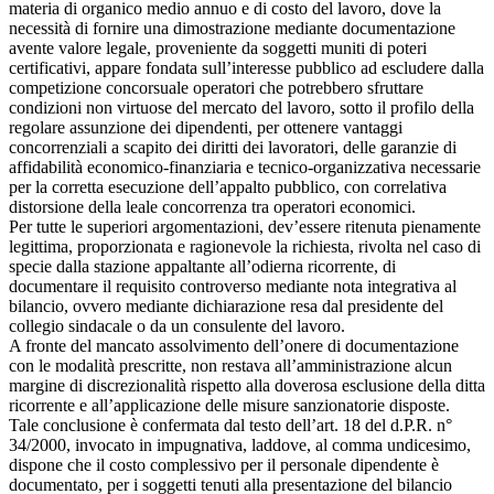
materia di organico medio annuo e di costo del lavoro, dove la
necessità di fornire una dimostrazione mediante documentazione
avente valore legale, proveniente da soggetti muniti di poteri
certificativi, appare fondata sull’interesse pubblico ad escludere dalla
competizione concorsuale operatori che potrebbero sfruttare
condizioni non virtuose del mercato del lavoro, sotto il profilo della
regolare assunzione dei dipendenti, per ottenere vantaggi
concorrenziali a scapito dei diritti dei lavoratori, delle garanzie di
affidabilità economico-finanziaria e tecnico-organizzativa necessarie
per la corretta esecuzione dell’appalto pubblico, con correlativa
distorsione della leale concorrenza tra operatori economici.
Per tutte le superiori argomentazioni, dev’essere ritenuta pienamente
legittima, proporzionata e ragionevole la richiesta, rivolta nel caso di
specie dalla stazione appaltante all’odierna ricorrente, di
documentare il requisito controverso mediante nota integrativa al
bilancio, ovvero mediante dichiarazione resa dal presidente del
collegio sindacale o da un consulente del lavoro.
A fronte del mancato assolvimento dell’onere di documentazione
con le modalità prescritte, non restava all’amministrazione alcun
margine di discrezionalità rispetto alla doverosa esclusione della ditta
ricorrente e all’applicazione delle misure sanzionatorie disposte.
Tale conclusione è confermata dal testo dell’art. 18 del d.P.R. n°
34/2000, invocato in impugnativa, laddove, al comma undicesimo,
dispone che il costo complessivo per il personale dipendente è
documentato, per i soggetti tenuti alla presentazione del bilancio