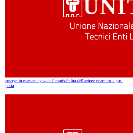
emerge in maniera agevole l'ammissibilità dell'azione risarcitoria pro-
posta