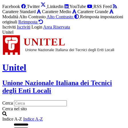
Facebook
Twitter
Linkedin
YouTube
RSS Feed
Carattere Standard
Carattere Medio
Carattere Grande
Modalità Alto Contrasto
Alto Contrasto
Reimposta impostazioni
originali
Reimposta
Iscriviti
Iscriviti
Login
Area Riservata
Unitel
Unitel
Unione Nazionale Italiana dei Tecnici
degli Enti Locali
Cerca
Cerca nel sito
Indice A-Z
Indice A-Z