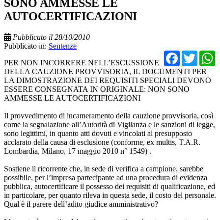
SONO AMMESSE LE
AUTOCERTIFICAZIONI
Pubblicato il 28/10/2010
Pubblicato in:
Sentenze
Facebo
Twit
PER NON INCORRERE NELL’ESCUSSIONE
DELLA CAUZIONE PROVVISORIA, IL DOCUMENTI PER
LA DIMOSTRAZIONE DEI REQUISITI SPECIALI DEVONO
ESSERE CONSEGNATA IN ORIGINALE: NON SONO
AMMESSE LE AUTOCERTIFICAZIONI
Il provvedimento di incameramento della cauzione provvisoria, così
come la segnalazione all’Autorità di Vigilanza e le sanzioni di legge,
sono legittimi, in quanto atti dovuti e vincolati al presupposto
acclarato della causa di esclusione (conforme, ex multis, T.A.R.
Lombardia, Milano, 17 maggio 2010 n° 1549) .
Sostiene il ricorrente che, in sede di verifica a campione, sarebbe
possibile, per l’impresa partecipante ad una procedura di evidenza
pubblica, autocertificare il possesso dei requisiti di qualificazione, ed
in particolare, per quanto rileva in questa sede, il costo del personale.
Qual è il parere dell’adito giudice amministrativo?