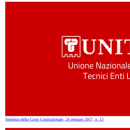
Sentenza della Corte Costituzionale, 24 gennaio 2017, n. 15