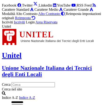
Facebook
Twitter
Linkedin
YouTube
RSS Feed
Carattere Standard
Carattere Medio
Carattere Grande
Modalità Alto Contrasto
Alto Contrasto
Reimposta impostazioni
originali
Reimposta
Iscriviti
Iscriviti
Login
Area Riservata
Unitel
Unitel
Unione Nazionale Italiana dei Tecnici
degli Enti Locali
Cerca
Cerca nel sito
Indice A-Z
Indice A-Z