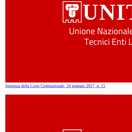
Sentenza della Corte Costituzionale, 24 gennaio 2017, n. 15