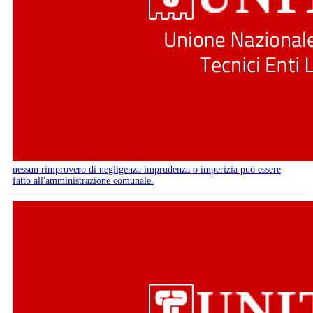
nessun rimprovero di negligenza imprudenza o imperizia può essere
fatto all'amministrazione comunale.