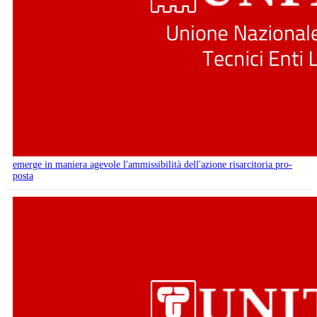
emerge in maniera agevole l'ammissibilità dell'azione risarcitoria pro-
posta