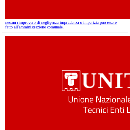
nessun rimprovero di negligenza imprudenza o imperizia può essere
fatto all'amministrazione comunale.