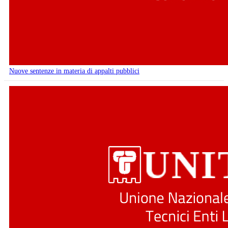
Nuove sentenze in materia di appalti pubblici