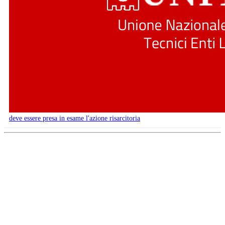
deve essere presa in esame l'azione risarcitoria