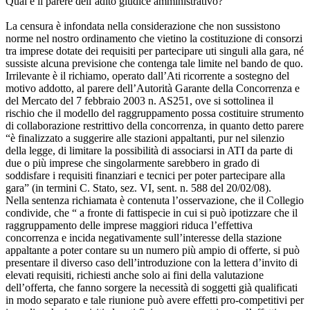
Qual è il parere dell’adito giudice amministrativo?
La censura è infondata nella considerazione che non sussistono
norme nel nostro ordinamento che vietino la costituzione di consorzi
tra imprese dotate dei requisiti per partecipare uti singuli alla gara, né
sussiste alcuna previsione che contenga tale limite nel bando de quo.
Irrilevante è il richiamo, operato dall’Ati ricorrente a sostegno del
motivo addotto, al parere dell’Autorità Garante della Concorrenza e
del Mercato del 7 febbraio 2003 n. AS251, ove si sottolinea il
rischio che il modello del raggruppamento possa costituire strumento
di collaborazione restrittivo della concorrenza, in quanto detto parere
“è finalizzato a suggerire alle stazioni appaltanti, pur nel silenzio
della legge, di limitare la possibilità di associarsi in ATI da parte di
due o più imprese che singolarmente sarebbero in grado di
soddisfare i requisiti finanziari e tecnici per poter partecipare alla
gara” (in termini C. Stato, sez. VI, sent. n. 588 del 20/02/08).
Nella sentenza richiamata è contenuta l’osservazione, che il Collegio
condivide, che “ a fronte di fattispecie in cui si può ipotizzare che il
raggruppamento delle imprese maggiori riduca l’effettiva
concorrenza e incida negativamente sull’interesse della stazione
appaltante a poter contare su un numero più ampio di offerte, si può
presentare il diverso caso dell’introduzione con la lettera d’invito di
elevati requisiti, richiesti anche solo ai fini della valutazione
dell’offerta, che fanno sorgere la necessità di soggetti già qualificati
in modo separato e tale riunione può avere effetti pro-competitivi per