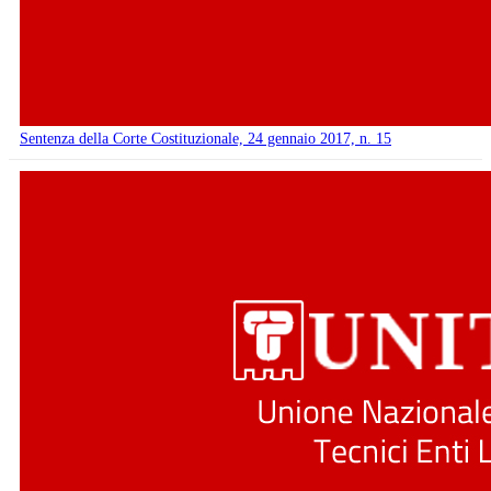
Sentenza della Corte Costituzionale, 24 gennaio 2017, n. 15