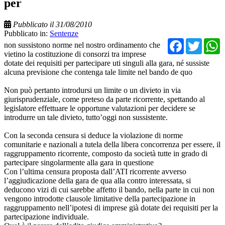
per
Pubblicato il 31/08/2010
Pubblicato in:
Sentenze
Facebo
Twit
non sussistono norme nel nostro ordinamento che
vietino la costituzione di consorzi tra imprese
dotate dei requisiti per partecipare uti singuli alla gara, né sussiste
alcuna previsione che contenga tale limite nel bando de quo
Non può pertanto introdursi un limite o un divieto in via
giurisprudenziale, come preteso da parte ricorrente, spettando al
legislatore effettuare le opportune valutazioni per decidere se
introdurre un tale divieto, tutto’oggi non sussistente.
Con la seconda censura si deduce la violazione di norme
comunitarie e nazionali a tutela della libera concorrenza per essere, il
raggruppamento ricorrente, composto da società tutte in grado di
partecipare singolarmente alla gara in questione
Con l’ultima censura proposta dall’ATI ricorrente avverso
l’aggiudicazione della gara de qua alla contro interessata, si
deducono vizi di cui sarebbe affetto il bando, nella parte in cui non
vengono introdotte clausole limitative della partecipazione in
raggruppamento nell’ipotesi di imprese già dotate dei requisiti per la
partecipazione individuale.