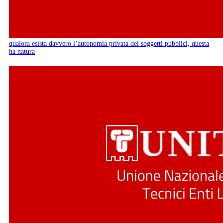
qualora esista davvero l’autonomia privata dei soggetti pubblici, questa
ha natura