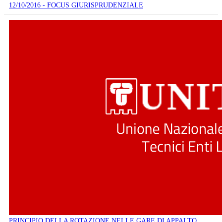
12/10/2016 - FOCUS GIURISPRUDENZIALE
PRINCIPIO DELLA ROTAZIONE NELLE GARE DI APPALTO