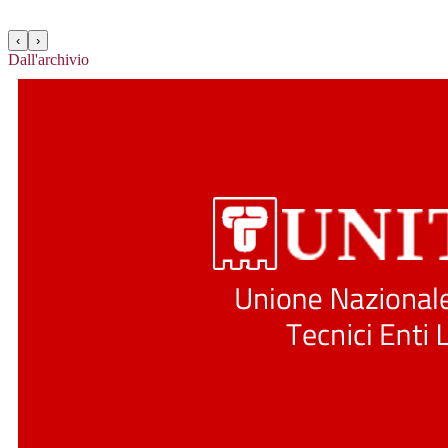
‹
›
Dall'archivio