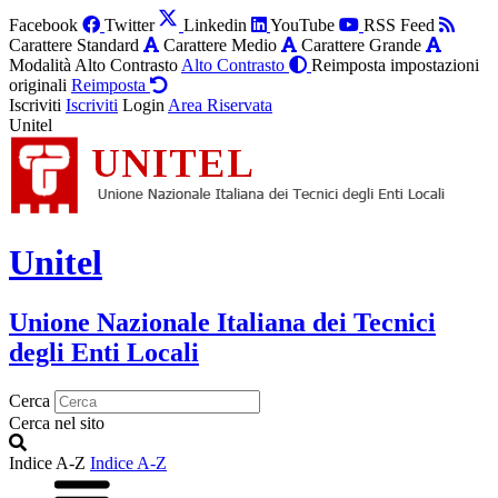
Facebook
Twitter
Linkedin
YouTube
RSS Feed
Carattere Standard
Carattere Medio
Carattere Grande
Modalità Alto Contrasto
Alto Contrasto
Reimposta impostazioni
originali
Reimposta
Iscriviti
Iscriviti
Login
Area Riservata
Unitel
Unitel
Unione Nazionale Italiana dei Tecnici
degli Enti Locali
Cerca
Cerca nel sito
Indice A-Z
Indice A-Z