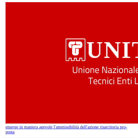
emerge in maniera agevole l'ammissibilità dell'azione risarcitoria pro-
posta