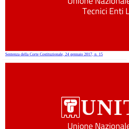
Sentenza della Corte Costituzionale, 24 gennaio 2017, n. 15