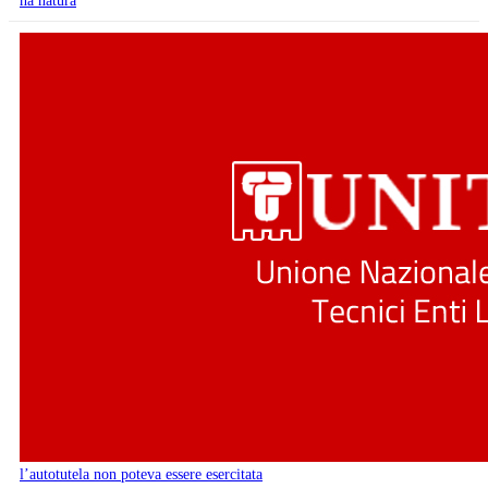
ha natura
l’autotutela non poteva essere esercitata