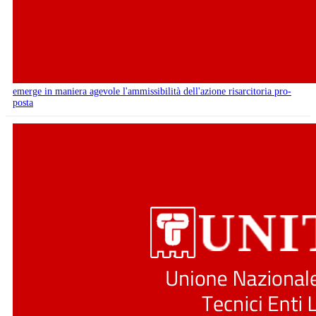
emerge in maniera agevole l'ammissibilità dell'azione risarcitoria pro-
posta