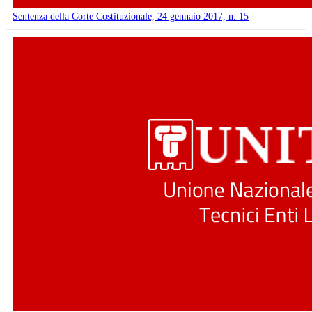
Sentenza della Corte Costituzionale, 24 gennaio 2017, n. 15