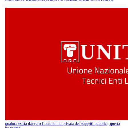
qualora esista davvero l’autonomia privata dei soggetti pubblici, questa