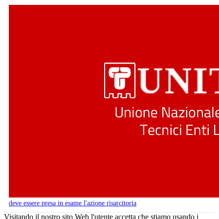
deve essere presa in esame l'azione risarcitoria
Visitando il nostro sito Web l'utente accetta che stiamo usando i