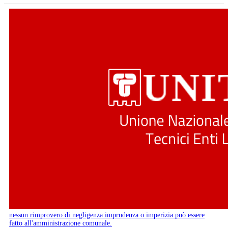
nessun rimprovero di negligenza imprudenza o imperizia può essere
fatto all'amministrazione comunale.