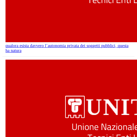
qualora esista davvero l’autonomia privata dei soggetti pubblici, questa
ha natura