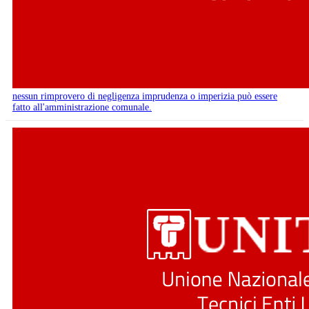
nessun rimprovero di negligenza imprudenza o imperizia può essere
fatto all'amministrazione comunale.