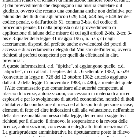
a) dai provvedimenti che dispongono una misura cautelare o il
giudizio, ovvero che recano una condanna anche non definitiva per
taluno dei delitti di cui agli articoli 629, 644, 648-bis, e 648-ter del
codice penale, o dall'articolo 51, comma 3-bis, del codice di
procedura penale; b) dalla proposta o dal provvedimento di
applicazione di taluna delle misure di cui agli articoli 2-bis, 2-ter, 3-
bis e 3-quater della legge 31 maggio 1965, n. 575; c) dagli
accertamenti disposti dal prefetto anche avvalendosi dei poteri di
accesso e di accertamento delegati dal Ministro dell'interno, ovvero
richiesti ai prefetti competenti per quelli da effettuarsi in altra
provincia".
A queste informazioni, c.d. "tipiche", si aggiungono quelle, c.d.
"atipiche", di cui all'art. 1 septies del d.l. 6 settembre 1982, n. 629
(convertito in legge n. 726 del 12 ottobre 1982; articolo aggiunto
dall'art. 2 della legge 15 novembre 1988, n. 486), a mente del quale
"l'Alto commissario può comunicare alle autorità competenti al
rilascio di licenze, autorizzazioni, concessioni in materia di armi ed
esplosivi e per lo svolgimento di attività economiche, nonché di titoli
abilitativi alla conduzione di mezzi ed al trasporto di persone o cose,
elementi di fatto ed altre indicazioni utili alla valutazione, nell'ambito
della discrezionalità ammessa dalla legge, dei requisiti soggettivi
richiesti per il rilascio, il rinnovo, la sospensione o la revoca delle
licenze, autorizzazioni, concessioni e degli altri titoli menzionati".
La giurisprudenza amministrativa ha ripetutamente posto in rilievo