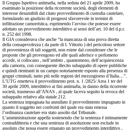
Il Gruppo Ispettivo antimafia, nella seduta del 21 aprile 2009, ha
esaminato la posizione della ricorrente società, degli elementi di
interesse desumibili dal citato provvedimento di custodia cautelare,
formulando un giudizio di prognosi sfavorevole in termini di
infiltrazione camorristica, esprimendo l’avviso che potesse essere
adottato un provvedimento interdittivo ai sensi dell’art. 10 del d.p.r.
n. 252 del 1998.
Il GIA considerava che anche “la mancanza di una prova diretta
della consapevolezza ( da parte di I. Vittorio ) del pericoloso settore
di provenienza di tali soggetti, non esime dal considerare che le
proposte che gli provengono ed alle quali aderisce o perlomeno
accede, si collocano , nell’ambito , quantomeno, dell’acquiescenza
alla camorra, con conseguente illecito subappalto di opere pubbliche
e quindi rientranti in un campo notoriamente esposto alla presenza di
gruppi criminali, tanto più nelle regioni del mezzogiorno d’Italia…”.
L’UTG emetteva il provvedimento prot. n. 1 /2825/ Area 1 ter del
30 aprile 2009, interdittivo ai fini antimafia, in danno della ricorrente
società, trasmesso all’ANAS , al quale faceva seguito la revoca del
subappalto relativo alla statale 212.
La sentenza impugnata ha annullato il provvedimento impugnato in
quanto il soggetto nei confronti del quale era stata emessa
l’ordinanza cautelare era stato assolto dal Tribunale.
L’amministrazione appella sostenendo che la sentenza è intimamente
contraddittoria e che una sentenza di assoluzione non esclude in
assoluto che possa essere emanato un provvedimento interdittivo ,