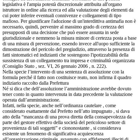
legislativa è l'ampia potestà discrezionale attribuita all'organo
istruttore in ordine alla ricerca ed alla valutazione degli elementi da
cui poter inferire eventuali connivenze e collegamenti di tipo
mafioso. Per giustificare l'adozione di un'interdittiva antimafia non è
necessario, quindi, pervenire al massimo grado di certezza dei
presupposti di una decisione che può essere assunta in sede
giurisdizionale e nemmeno la misura minore di certezza posta a base
di una misura di prevenzione, essendo invece all'uopo sufficiente la
dimostrazione del pericolo del pregiudizio, attraverso la presenza di
fatti sintomatici ed indizianti che sostengono l'ipotizzabilità della
sussistenza di un collegamento tra impresa e criminalità organizzata
(Consiglio Stato , sez. VI, 26 gennaio 2006 , n. 222).
Nella specie l’intervento di una sentenza di assoluzione con la
formula perché il fatto non costituisce reato, non infirma il quadro
indiziario raccolto dalla Prefettura
Né si dica che dell’assoluzione l’amministrazione avrebbe dovuto
tener conto in quanto intervenuta in data precedente la valutazione
operata dall’amministrazione.
Infatti, nella specie, anche nell’ordinanza cautelare , come
considerato esattamente dal Prefetto nell’atto impugnato , si dava
atto della “mancanza di una prova diretta della consapevolezza da
parte del gestore effettivo della società del pericoloso settore di
provenienza di tali soggetti” e ciononostante , si considerava
esistente un fenomeno di significativa acquiescenza
all’organizzazione criminale, avvenuto con affidamenti illeciti di