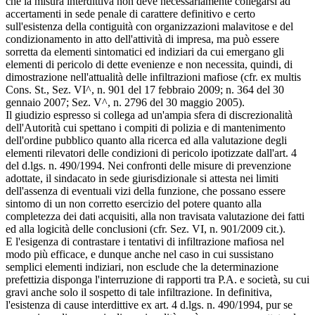
che la misura interdittiva non deve necessariamente collegarsi ad
accertamenti in sede penale di carattere definitivo e certo
sull'esistenza della contiguità con organizzazioni malavitose e del
condizionamento in atto dell'attività di impresa, ma può essere
sorretta da elementi sintomatici ed indiziari da cui emergano gli
elementi di pericolo di dette evenienze e non necessita, quindi, di
dimostrazione nell'attualità delle infiltrazioni mafiose (cfr. ex multis
Cons. St., Sez. VI^, n. 901 del 17 febbraio 2009; n. 364 del 30
gennaio 2007; Sez. V^, n. 2796 del 30 maggio 2005).
Il giudizio espresso si collega ad un'ampia sfera di discrezionalità
dell'Autorità cui spettano i compiti di polizia e di mantenimento
dell'ordine pubblico quanto alla ricerca ed alla valutazione degli
elementi rilevatori delle condizioni di pericolo ipotizzate dall'art. 4
del d.lgs. n. 490/1994. Nei confronti delle misure di prevenzione
adottate, il sindacato in sede giurisdizionale si attesta nei limiti
dell'assenza di eventuali vizi della funzione, che possano essere
sintomo di un non corretto esercizio del potere quanto alla
completezza dei dati acquisiti, alla non travisata valutazione dei fatti
ed alla logicità delle conclusioni (cfr. Sez. VI, n. 901/2009 cit.).
E l'esigenza di contrastare i tentativi di infiltrazione mafiosa nel
modo più efficace, e dunque anche nel caso in cui sussistano
semplici elementi indiziari, non esclude che la determinazione
prefettizia disponga l'interruzione di rapporti tra P.A. e società, su cui
gravi anche solo il sospetto di tale infiltrazione. In definitiva,
l'esistenza di cause interdittive ex art. 4 d.lgs. n. 490/1994, pur se