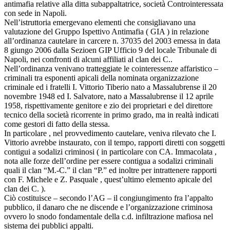
antimafia relative alla ditta subappaltatrice, società Controinteressata
con sede in Napoli.
Nell’istruttoria emergevano elementi che consigliavano una
valutazione del Gruppo Ispettivo Antimafia ( GIA ) in relazione
all’ordinanza cautelare in carcere n. 37035 del 2003 emessa in data
8 giungo 2006 dalla Sezioen GIP Ufficio 9 del locale Tribunale di
Napoli, nei confronti di alcuni affiliati al clan dei C..
Nell’ordinanza venivano tratteggiate le cointeressenze affaristico –
criminali tra esponenti apicali della nominata organizzazione
criminale ed i fratelli I. Vittorio Tiberio nato a Massalubrense il 20
novembre 1948 ed I. Salvatore, nato a Massalubrense il 12 aprile
1958, rispettivamente genitore e zio dei proprietari e del direttore
tecnico della società ricorrente in primo grado, ma in realtà indicati
come gestori di fatto della stessa.
In particolare , nel provvedimento cautelare, veniva rilevato che I.
Vittorio avrebbe instaurato, con il tempo, rapporti diretti con soggetti
contigui a sodalizi criminosi ( in particolare con CA. Immacolata ,
nota alle forze dell’ordine per essere contigua a sodalizi criminali
quali il clan “M.-C.” il clan “P.” ed inoltre per intrattenere rapporti
con F. Michele e Z. Pasquale , quest’ultimo elemento apicale del
clan dei C. ).
Ciò costituisce – secondo l’AG – il congiungimento fra l’appalto
pubblico, il danaro che ne discende e l’organizzazione criminosa
ovvero lo snodo fondamentale della c.d. infiltrazione mafiosa nel
sistema dei pubblici appalti.