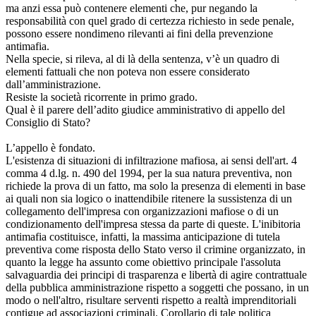
ma anzi essa può contenere elementi che, pur negando la
responsabilità con quel grado di certezza richiesto in sede penale,
possono essere nondimeno rilevanti ai fini della prevenzione
antimafia.
Nella specie, si rileva, al di là della sentenza, v’è un quadro di
elementi fattuali che non poteva non essere considerato
dall’amministrazione.
Resiste la società ricorrente in primo grado.
Qual è il parere dell’adito giudice amministrativo di appello del
Consiglio di Stato?
L’appello è fondato.
L'esistenza di situazioni di infiltrazione mafiosa, ai sensi dell'art. 4
comma 4 d.lg. n. 490 del 1994, per la sua natura preventiva, non
richiede la prova di un fatto, ma solo la presenza di elementi in base
ai quali non sia logico o inattendibile ritenere la sussistenza di un
collegamento dell'impresa con organizzazioni mafiose o di un
condizionamento dell'impresa stessa da parte di queste. L'inibitoria
antimafia costituisce, infatti, la massima anticipazione di tutela
preventiva come risposta dello Stato verso il crimine organizzato, in
quanto la legge ha assunto come obiettivo principale l'assoluta
salvaguardia dei principi di trasparenza e libertà di agire contrattuale
della pubblica amministrazione rispetto a soggetti che possano, in un
modo o nell'altro, risultare serventi rispetto a realtà imprenditoriali
contigue ad associazioni criminali. Corollario di tale politica