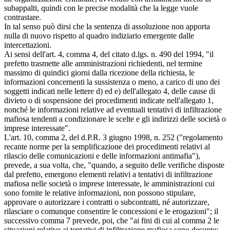
subappalti, quindi con le precise modalità che la legge vuole
contrastare.
In tal senso può dirsi che la sentenza di assoluzione non apporta
nulla di nuovo rispetto al quadro indiziario emergente dalle
intercettazioni.
Ai sensi dell'art. 4, comma 4, del citato d.lgs. n. 490 del 1994, "il
prefetto trasmette alle amministrazioni richiedenti, nel termine
massimo di quindici giorni dalla ricezione della richiesta, le
informazioni concernenti la sussistenza o meno, a carico di uno dei
soggetti indicati nelle lettere d) ed e) dell'allegato 4, delle cause di
divieto o di sospensione dei procedimenti indicate nell'allegato 1,
nonché le informazioni relative ad eventuali tentativi di infiltrazione
mafiosa tendenti a condizionare le scelte e gli indirizzi delle società o
imprese interessate".
L'art. 10, comma 2, del d.P.R. 3 giugno 1998, n. 252 ("regolamento
recante norme per la semplificazione dei procedimenti relativi al
rilascio delle comunicazioni e delle informazioni antimafia"),
prevede, a sua volta, che, "quando, a seguito delle verifiche disposte
dal prefetto, emergono elementi relativi a tentativi di infiltrazione
mafiosa nelle società o imprese interessate, le amministrazioni cui
sono fornite le relative informazioni, non possono stipulare,
approvare o autorizzare i contratti o subcontratti, né autorizzare,
rilasciare o comunque consentire le concessioni e le erogazioni"; il
successivo comma 7 prevede, poi, che "ai fini di cui al comma 2 le
situazioni relative ai tentativi di infiltrazione mafiosa sono desunte: