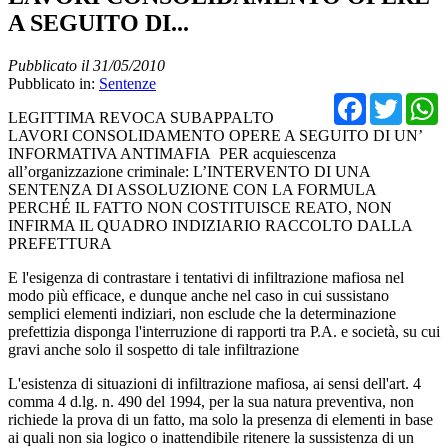
A SEGUITO DI...
Pubblicato il 31/05/2010
Pubblicato in:
Sentenze
Facebo
Twit
LEGITTIMA REVOCA SUBAPPALTO
LAVORI CONSOLIDAMENTO OPERE A SEGUITO DI UN’
INFORMATIVA ANTIMAFIA PER acquiescenza
all’organizzazione criminale: L’INTERVENTO DI UNA
SENTENZA DI ASSOLUZIONE CON LA FORMULA
PERCHÉ IL FATTO NON COSTITUISCE REATO, NON
INFIRMA IL QUADRO INDIZIARIO RACCOLTO DALLA
PREFETTURA
E l'esigenza di contrastare i tentativi di infiltrazione mafiosa nel
modo più efficace, e dunque anche nel caso in cui sussistano
semplici elementi indiziari, non esclude che la determinazione
prefettizia disponga l'interruzione di rapporti tra P.A. e società, su cui
gravi anche solo il sospetto di tale infiltrazione
L'esistenza di situazioni di infiltrazione mafiosa, ai sensi dell'art. 4
comma 4 d.lg. n. 490 del 1994, per la sua natura preventiva, non
richiede la prova di un fatto, ma solo la presenza di elementi in base
ai quali non sia logico o inattendibile ritenere la sussistenza di un