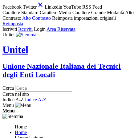
Facebook
Twitter
Linkedin
YouTube
RSS Feed
Carattere Standard
Carattere Medio
Carattere Grande
Modalità Alto
Contrasto
Alto Contrasto
Reimposta impostazioni originali
Reimposta
Iscriviti
Iscriviti
Login
Area Riservata
Unitel
Unitel
Unione Nazionale Italiana dei Tecnici
degli Enti Locali
Cerca
Cerca nel sito
Indice A-Z
Indice A-Z
Menu
Menu
Home
Home
L'associazione