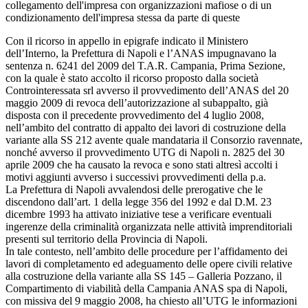
collegamento dell'impresa con organizzazioni mafiose o di un
condizionamento dell'impresa stessa da parte di queste
Con il ricorso in appello in epigrafe indicato il Ministero
dell’Interno, la Prefettura di Napoli e l’ANAS impugnavano la
sentenza n. 6241 del 2009 del T.A.R. Campania, Prima Sezione,
con la quale è stato accolto il ricorso proposto dalla società
Controinteressata srl avverso il provvedimento dell’ANAS del 20
maggio 2009 di revoca dell’autorizzazione al subappalto, già
disposta con il precedente provvedimento del 4 luglio 2008,
nell’ambito del contratto di appalto dei lavori di costruzione della
variante alla SS 212 avente quale mandataria il Consorzio ravennate,
nonché avverso il provvedimento UTG di Napoli n. 2825 del 30
aprile 2009 che ha causato la revoca e sono stati altresì accolti i
motivi aggiunti avverso i successivi provvedimenti della p.a.
La Prefettura di Napoli avvalendosi delle prerogative che le
discendono dall’art. 1 della legge 356 del 1992 e dal D.M. 23
dicembre 1993 ha attivato iniziative tese a verificare eventuali
ingerenze della criminalità organizzata nelle attività imprenditoriali
presenti sul territorio della Provincia di Napoli.
In tale contesto, nell’ambito delle procedure per l’affidamento dei
lavori di completamento ed adeguamento delle opere civili relative
alla costruzione della variante alla SS 145 – Galleria Pozzano, il
Compartimento di viabilità della Campania ANAS spa di Napoli,
con missiva del 9 maggio 2008, ha chiesto all’UTG le informazioni