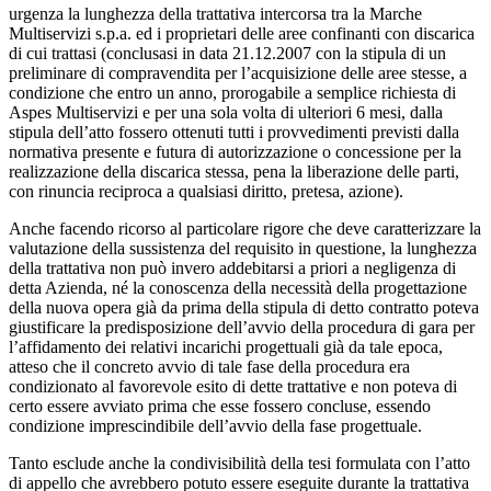
urgenza la lunghezza della trattativa intercorsa tra la Marche
Multiservizi s.p.a. ed i proprietari delle aree confinanti con discarica
di cui trattasi (conclusasi in data 21.12.2007 con la stipula di un
preliminare di compravendita per l’acquisizione delle aree stesse, a
condizione che entro un anno, prorogabile a semplice richiesta di
Aspes Multiservizi e per una sola volta di ulteriori 6 mesi, dalla
stipula dell’atto fossero ottenuti tutti i provvedimenti previsti dalla
normativa presente e futura di autorizzazione o concessione per la
realizzazione della discarica stessa, pena la liberazione delle parti,
con rinuncia reciproca a qualsiasi diritto, pretesa, azione).
Anche facendo ricorso al particolare rigore che deve caratterizzare la
valutazione della sussistenza del requisito in questione, la lunghezza
della trattativa non può invero addebitarsi a priori a negligenza di
detta Azienda, né la conoscenza della necessità della progettazione
della nuova opera già da prima della stipula di detto contratto poteva
giustificare la predisposizione dell’avvio della procedura di gara per
l’affidamento dei relativi incarichi progettuali già da tale epoca,
atteso che il concreto avvio di tale fase della procedura era
condizionato al favorevole esito di dette trattative e non poteva di
certo essere avviato prima che esse fossero concluse, essendo
condizione imprescindibile dell’avvio della fase progettuale.
Tanto esclude anche la condivisibilità della tesi formulata con l’atto
di appello che avrebbero potuto essere eseguite durante la trattativa