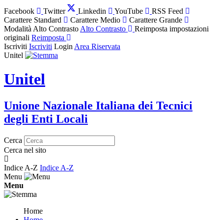
Facebook
Twitter
Linkedin
YouTube
RSS Feed
Carattere Standard
Carattere Medio
Carattere Grande
Modalità Alto Contrasto
Alto Contrasto
Reimposta impostazioni
originali
Reimposta
Iscriviti
Iscriviti
Login
Area Riservata
Unitel
Unitel
Unione Nazionale Italiana dei Tecnici
degli Enti Locali
Cerca
Cerca nel sito
Indice A-Z
Indice A-Z
Menu
Menu
Home
Home