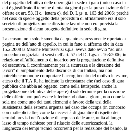
del progetto definitivo delle opere già in sede di gara (unico caso in
cui è giustificato il termine di ottanta giorni per la presentazione delle
offerte ex art. 53, II c., lettera c), del D. Lgs. n. 163 del 2006) perché
nel caso di specie oggetto della procedura di affidamento era il solo
servizio di progettazione e direzione lavori e non era prevista la
presentazione di alcun progetto definitivo in sede di gara.
La censura non solo è smentita da quanto espressamente riportato a
pagina tre dell’atto di appello, in cui in fatto si afferma che in data
15.2.2008 la Marche Multiservizi s.p.a. aveva dato avvio “ad una
procedura negoziata ai sensi dell’art. 57 del D. Lgs. n. 163/2006, in
relazione all’affidamento di incarico per la progettazione definitiva
ed esecutiva, il coordinamento per la sicurezza e la direzione dei
lavori” di ampliamento della discarica di cui trattasi, ma non
potrebbe comunque comportare l’accoglimento del motivo in esame,
atteso che il T.A.R. ha indicato la circostanza che (nel caso di gara
pubblica che abbia ad oggetto, come nella fattispecie, anche la
progettazione definitiva delle opere) il solo termine per la ricezione
delle offerte non può essere inferiore ad ottanta giorni, non come la
sola ma come uno dei tanti elementi a favore della tesi della
sussistenza della estrema urgenza nel caso che occupa (in concorso
con molteplici altre, come la necessità di garantire il rispetto dei
termini previsti nell’opzione di acquisto delle aree, unita al lungo
lasso di tempo richiesto per il rilascio delle autorizzazioni, la
lunghezza dei tempi tecnici occorrenti per la redazione del bando, la