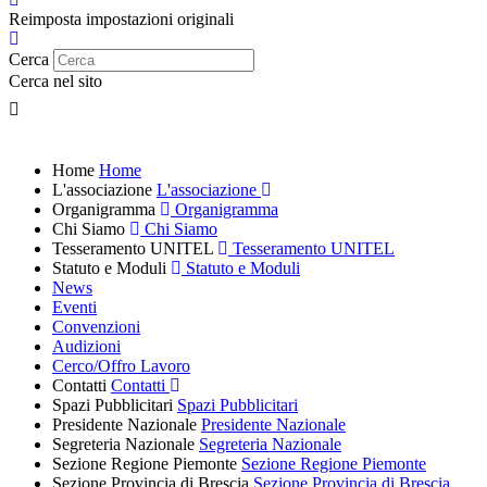
Reimposta impostazioni originali
Cerca
Cerca nel sito
Home
Home
L'associazione
L'associazione
Organigramma
Organigramma
Chi Siamo
Chi Siamo
Tesseramento UNITEL
Tesseramento UNITEL
Statuto e Moduli
Statuto e Moduli
News
Eventi
Convenzioni
Audizioni
Cerco/Offro Lavoro
Contatti
Contatti
Spazi Pubblicitari
Spazi Pubblicitari
Presidente Nazionale
Presidente Nazionale
Segreteria Nazionale
Segreteria Nazionale
Sezione Regione Piemonte
Sezione Regione Piemonte
Sezione Provincia di Brescia
Sezione Provincia di Brescia