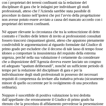
con i proprietari dei terreni confinanti sia la redazione del
disciplinare di gara che le indagini per individuare gli studi
professionali, atteso che l’Azienda sarebbe stata passibile di
procedure in danno nell’ipotesi che poi l’avvio della progettazione
non avesse potuto essere avviato a causa del mancato accordo con i
proprietari dei terreni confinanti.
Né appare rilevante la circostanza che tra la sottoscrizione di detto
contratto e l’inoltro delle lettere di invito ai professionisti consultati
fossero trascorsi cinquantasei giorni, atteso che appaiono pienamente
condivisibili le argomentazioni al riguardo formulate dal Giudice di
primo grado per escludere che il decorso di tale lasso di tempo fosse
idoneo a comportare la insussistenza del requisito della estrema
urgenza, perché nella sua valutazione è certamente da considerare
che a disposizione dell’Agenzia doveva essere lasciato un congruo
ed adeguato “spatium deliberandi”, nonché un sufficiente periodo di
tempo per la redazione del disciplinare di gara e per la
individuazione degli studi professionali in possesso dei necessari
requisiti di competenza da invitare alla trattativa privata (sicuramente
minore di quello occorrente per lo svolgimento di una procedura
ordinaria).
Neppure è suscettibile di positiva valutazione la tesi dedotta
dall’appellante che erroneamente il Giudice di primo grado ha
ritenuto che la procedura di affidamento prevedesse la presentazione