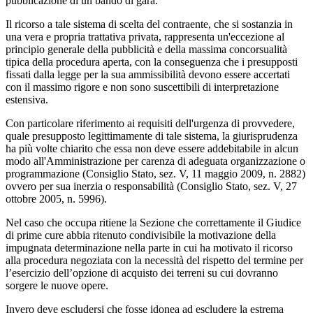
pubblicazione di un bando di gara.
Il ricorso a tale sistema di scelta del contraente, che si sostanzia in
una vera e propria trattativa privata, rappresenta un'eccezione al
principio generale della pubblicità e della massima concorsualità
tipica della procedura aperta, con la conseguenza che i presupposti
fissati dalla legge per la sua ammissibilità devono essere accertati
con il massimo rigore e non sono suscettibili di interpretazione
estensiva.
Con particolare riferimento ai requisiti dell'urgenza di provvedere,
quale presupposto legittimamente di tale sistema, la giurisprudenza
ha più volte chiarito che essa non deve essere addebitabile in alcun
modo all'Amministrazione per carenza di adeguata organizzazione o
programmazione (Consiglio Stato, sez. V, 11 maggio 2009, n. 2882)
ovvero per sua inerzia o responsabilità (Consiglio Stato, sez. V, 27
ottobre 2005, n. 5996).
Nel caso che occupa ritiene la Sezione che correttamente il Giudice
di prime cure abbia ritenuto condivisibile la motivazione della
impugnata determinazione nella parte in cui ha motivato il ricorso
alla procedura negoziata con la necessità del rispetto del termine per
l’esercizio dell’opzione di acquisto dei terreni su cui dovranno
sorgere le nuove opere.
Invero deve escludersi che fosse idonea ad escludere la estrema