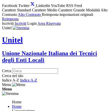
Facebook
Twitter
Linkedin
YouTube
RSS Feed
Carattere Standard
Carattere Medio
Carattere Grande
Modalità Alto
Contrasto
Alto Contrasto
Reimposta impostazioni originali
Reimposta
Iscriviti
Iscriviti
Login
Area Riservata
Unitel
Unitel
Unione Nazionale Italiana dei Tecnici
degli Enti Locali
Cerca
Cerca nel sito
Indice A-Z
Indice A-Z
Menu
Menu
Home
Home
L'associazione