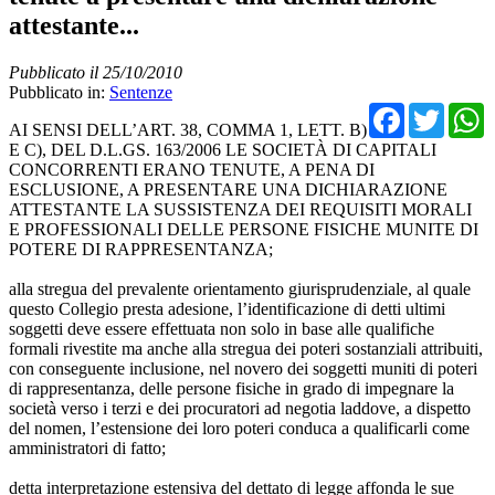
attestante...
Pubblicato il 25/10/2010
Pubblicato in:
Sentenze
Facebo
Twit
AI SENSI DELL’ART. 38, COMMA 1, LETT. B)
E C), DEL D.L.GS. 163/2006 LE SOCIETÀ DI CAPITALI
CONCORRENTI ERANO TENUTE, A PENA DI
ESCLUSIONE, A PRESENTARE UNA DICHIARAZIONE
ATTESTANTE LA SUSSISTENZA DEI REQUISITI MORALI
E PROFESSIONALI DELLE PERSONE FISICHE MUNITE DI
POTERE DI RAPPRESENTANZA;
alla stregua del prevalente orientamento giurisprudenziale, al quale
questo Collegio presta adesione, l’identificazione di detti ultimi
soggetti deve essere effettuata non solo in base alle qualifiche
formali rivestite ma anche alla stregua dei poteri sostanziali attribuiti,
con conseguente inclusione, nel novero dei soggetti muniti di poteri
di rappresentanza, delle persone fisiche in grado di impegnare la
società verso i terzi e dei procuratori ad negotia laddove, a dispetto
del nomen, l’estensione dei loro poteri conduca a qualificarli come
amministratori di fatto;
detta interpretazione estensiva del dettato di legge affonda le sue