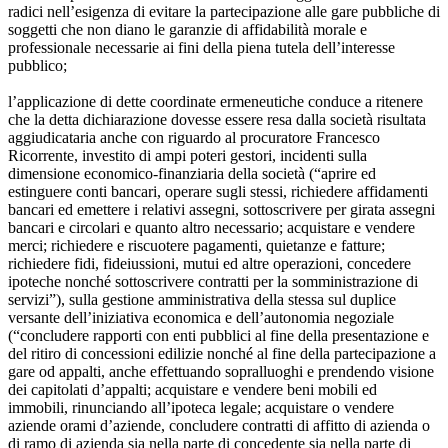
radici nell’esigenza di evitare la partecipazione alle gare pubbliche di
soggetti che non diano le garanzie di affidabilità morale e
professionale necessarie ai fini della piena tutela dell’interesse
pubblico;
l’applicazione di dette coordinate ermeneutiche conduce a ritenere
che la detta dichiarazione dovesse essere resa dalla società risultata
aggiudicataria anche con riguardo al procuratore Francesco
Ricorrente, investito di ampi poteri gestori, incidenti sulla
dimensione economico-finanziaria della società (“aprire ed
estinguere conti bancari, operare sugli stessi, richiedere affidamenti
bancari ed emettere i relativi assegni, sottoscrivere per girata assegni
bancari e circolari e quanto altro necessario; acquistare e vendere
merci; richiedere e riscuotere pagamenti, quietanze e fatture;
richiedere fidi, fideiussioni, mutui ed altre operazioni, concedere
ipoteche nonché sottoscrivere contratti per la somministrazione di
servizi”), sulla gestione amministrativa della stessa sul duplice
versante dell’iniziativa economica e dell’autonomia negoziale
(“concludere rapporti con enti pubblici al fine della presentazione e
del ritiro di concessioni edilizie nonché al fine della partecipazione a
gare od appalti, anche effettuando sopralluoghi e prendendo visione
dei capitolati d’appalti; acquistare e vendere beni mobili ed
immobili, rinunciando all’ipoteca legale; acquistare o vendere
aziende orami d’aziende, concludere contratti di affitto di azienda o
di ramo di azienda sia nella parte di concedente sia nella parte di