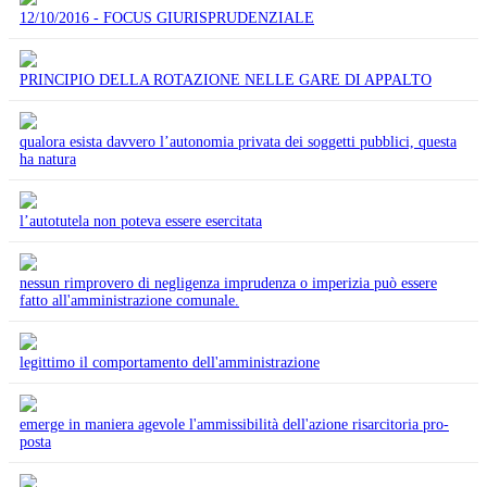
12/10/2016 - FOCUS GIURISPRUDENZIALE
PRINCIPIO DELLA ROTAZIONE NELLE GARE DI APPALTO
qualora esista davvero l’autonomia privata dei soggetti pubblici, questa
ha natura
l’autotutela non poteva essere esercitata
nessun rimprovero di negligenza imprudenza o imperizia può essere
fatto all'amministrazione comunale.
legittimo il comportamento dell'amministrazione
emerge in maniera agevole l'ammissibilità dell'azione risarcitoria pro-
posta