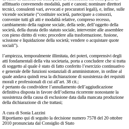
affittuario convenendo modalità, patti e canoni; nominare direttori
tecnici, consulenti vari, avvocati e procuratori legali), e, infine, sulle
vicende societarie (“costituire società, partecipare a consorzi,
convenire tutti gli atti e modalità relative, compreso recesso,
cambiamento della ragione sociale, della sede, dell’oggetto della
società, della durata dello statuto sociale, intervenire alle assemblee
con pieno diritto di voto; procedere alla trasformazione, fusione,
scissione e liquidazione della società; vendere o acquistare quote
sociali”).
l’ampiezza, temporalmente illimitata, dei poteri, comprensivi degli
atti fondamentali della vita societaria, porta a concludere che si tratta
di soggetto al quale è stato di fatto conferito l’esercizio continuativo
e generale delle funzioni sostanziali di amministratore, in ordine al
quale andava quindi resa la dichiarazione di sussistenza dei requisiti
morali e professionali di cui all’art. 38 cit.;
è pertanto da condividere l’annullamento dell’aggiudicazione
definitiva disposta in favore dell’odierna ricorrente nonostante la
sussistenza della causa di esclusione data dalla mancata produzione
della dichiarazione di che trattasi;
A cura di Sonia Lazzini
Riportiamo qui di seguito la decisione numero 7578 del 20 ottobre
2010 pronunciata dal Consiglio di Stato