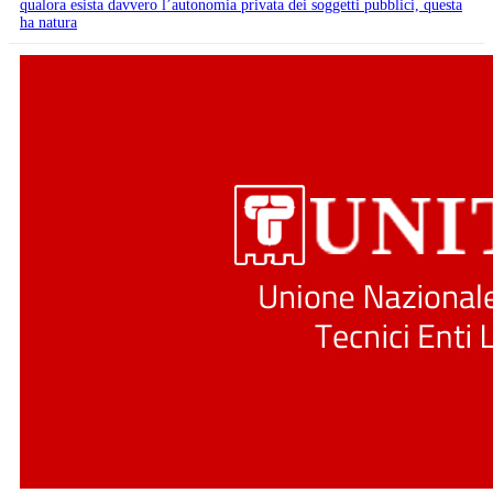
qualora esista davvero l’autonomia privata dei soggetti pubblici, questa
ha natura