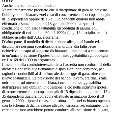
D.u.r.c.
Anche il terzo motivo è infondato
Va preliminarmente precisato che il disciplinare di gara ha previsto
l’obbligo di dichiarare, «nel caso di concorrente che occupa non più
di 15 dipendenti oppure da 15 a 35 dipendenti qualora non abbia
effettuato assunzioni dopo il 18 gennaio 2000», la «propria
condizione di non assoggettabilità gli obblighi di assunzioni
obbligatorie di cui alla l. n. 69 del 1999» (pag. 13 disciplinare cit.),
obbligo assolto dall’A.t.i. ricorrente.
D’altra parte, il modello di dichiarazione allegato al bando ed al
disciplinare nessuna specificazione in ordine alla fattispecie
richiedeva in capo al soggetto dichiarante, limitandosi a concentrare
in un'unica previsione l’ipotesi di non assoggettabilità agli obblighi
ex l. n. 68 del 1999 in argomento.
L’assunto della controinteressata circa l’asserita non conformità della
dichiarazione resa alle richiamate disposizioni non convince, per
ragioni riconducibili al dato formale della legge di gara, oltre che di
rilievo sostanziale. La previsione del bando, invero, era finalizzata
unicamente ad ottenere la dichiarazione di non assoggettabilità
dell’impresa agli obblighi in questione, e ciò nella indistinta ipotesi
di «concorrente che occupa non più di 15 dipendenti oppure da 15 a
35 dipendenti qualora non abbia effettuato assunzioni dopo il 18
gennaio 2000», ipotesi rimasta indistinta anche nel richiamo operato
con lo schema di dichiarazione allegato: circostanze, entrambe, che
certamente non avrebbero potuto condurre all’esclusione dalla gara,