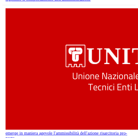
emerge in maniera agevole l'ammissibilità dell'azione risarcitoria pro-