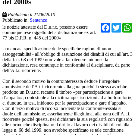
del 2000»
Pubblicato il 21/06/2010
Pubblicato in:
Sentenze
Facebo
Twit
le notizie attestate dal D.u.r.c. possono essere
comunque rese oggetto della dichiarazione ex art.
77 bis D.P.R. n. 445 del 2000»
la mancata specificazione delle specifiche ragioni di «non
assoggettabilità» all’obbligo di assunzione dei disabili di cui all’art. 3
della l. n. 68 del 1999 non vale a far ritenere inidonea la
dichiarazione, resa comunque in conformità al disciplinare, da parte
dell’A.t.i. ricorrente.
Con il secondo motivo la controinteressata deduce l’irregolare
ammissione dell’A.t.i. ricorrente alla gara poiché la stessa avrebbe
prodotto un D.u.r.c. recante il timbro «per partecipazione a gare
d’appalto», contestuale alla dicitura «per iscrizioni ad albo fornitori»,
e, dunque, in tesi, inidoneo per la partecipazione a gare d’appalto.
Con il terzo motivo di ricorso incidentale la controinteressata si
duole dell’ammissione, asseritamente illegittima, alla gara dell’A.t.i.
ricorrente poiché questa, nel dichiarare la sua regolarità con riguardo
alle norme che disciplinano il diritto al lavoro dei disabili di cui alla
legge n. 68 del 1999, non avrebbe specificato se tale condizione