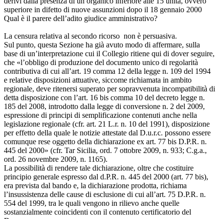
derivi dalla presenza di un organico inferiore alle 15 unità, ovvero
superiore in difetto di nuove assunzioni dopo il 18 gennaio 2000
Qual è il parere dell’adito giudice amministrativo?
La censura relativa al secondo ricorso non è persuasiva.
Sul punto, questa Sezione ha già avuto modo di affermare, sulla
base di un’interpretazione cui il Collegio ritiene qui di dover seguire,
che «l’obbligo di produzione del documento unico di regolarità
contributiva di cui all’art. 19 comma 12 della legge n. 109 del 1994
e relative disposizioni attuative, siccome richiamata in ambito
regionale, deve ritenersi superato per sopravvenuta incompatibilità di
detta disposizione con l’art. 16 bis comma 10 del decreto legge n.
185 del 2008, introdotto dalla legge di conversione n. 2 del 2009,
espressione di principi di semplificazione contenuti anche nella
legislazione regionale (cfr. art. 21 L.r. n. 10 del 1991), disposizione
per effetto della quale le notizie attestate dal D.u.r.c. possono essere
comunque rese oggetto della dichiarazione ex art. 77 bis D.P.R. n.
445 del 2000» (cfr. Tar Sicilia, ord. 7 ottobre 2009, n. 933; C.g.a.,
ord. 26 novembre 2009, n. 1165).
La possibilità di rendere tale dichiarazione, oltre che costituire
principio generale espresso dal d.P.R. n. 445 del 2000 (art. 77 bis),
era prevista dal bando e, la dichiarazione prodotta, richiama
l’insussistenza delle cause di esclusione di cui all’art. 75 D.P.R. n.
554 del 1999, tra le quali vengono in rilievo anche quelle
sostanzialmente coincidenti con il contenuto certificatorio del