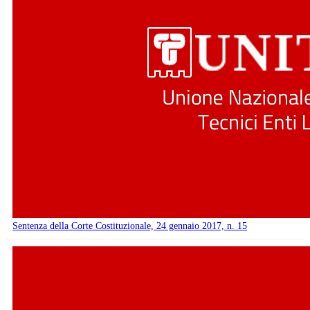
Sentenza della Corte Costituzionale, 24 gennaio 2017, n. 15