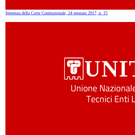
Sentenza della Corte Costituzionale, 24 gennaio 2017, n. 15