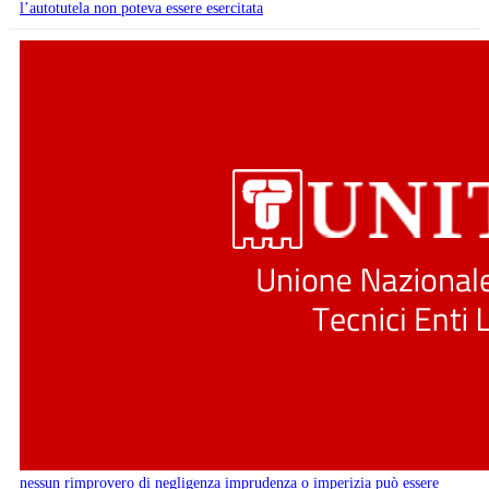
l’autotutela non poteva essere esercitata
nessun rimprovero di negligenza imprudenza o imperizia può essere