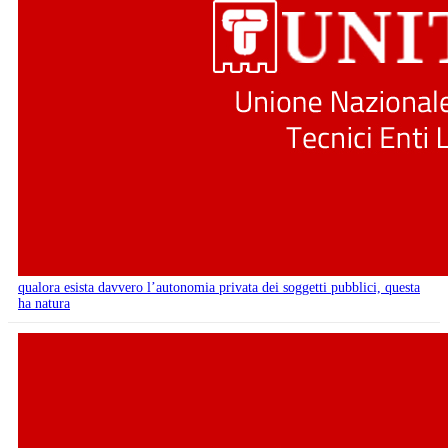
qualora esista davvero l’autonomia privata dei soggetti pubblici, questa
ha natura