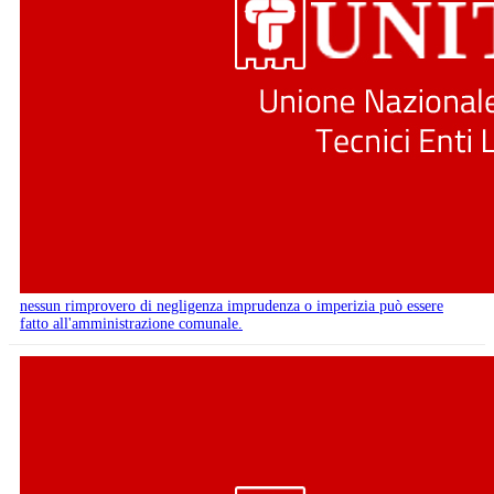
nessun rimprovero di negligenza imprudenza o imperizia può essere
fatto all'amministrazione comunale.