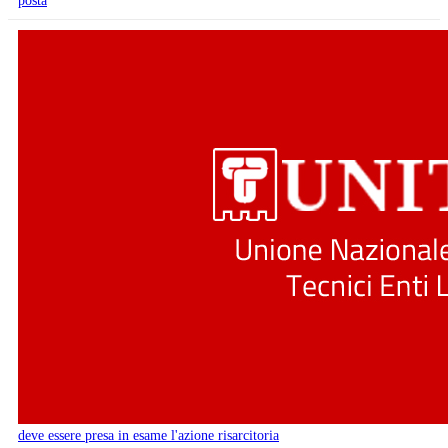
posta
deve essere presa in esame l'azione risarcitoria