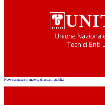
Nuove sentenze in materia di appalti pubblici