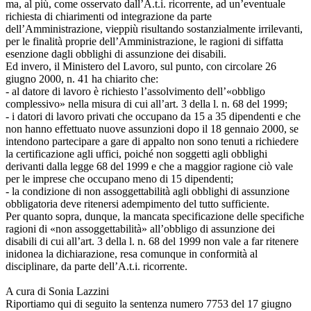
ma, al più, come osservato dall’A.t.i. ricorrente, ad un’eventuale
richiesta di chiarimenti od integrazione da parte
dell’Amministrazione, vieppiù risultando sostanzialmente irrilevanti,
per le finalità proprie dell’Amministrazione, le ragioni di siffatta
esenzione dagli obblighi di assunzione dei disabili.
Ed invero, il Ministero del Lavoro, sul punto, con circolare 26
giugno 2000, n. 41 ha chiarito che:
- al datore di lavoro è richiesto l’assolvimento dell’«obbligo
complessivo» nella misura di cui all’art. 3 della l. n. 68 del 1999;
- i datori di lavoro privati che occupano da 15 a 35 dipendenti e che
non hanno effettuato nuove assunzioni dopo il 18 gennaio 2000, se
intendono partecipare a gare di appalto non sono tenuti a richiedere
la certificazione agli uffici, poiché non soggetti agli obblighi
derivanti dalla legge 68 del 1999 e che a maggior ragione ciò vale
per le imprese che occupano meno di 15 dipendenti;
- la condizione di non assoggettabilità agli obblighi di assunzione
obbligatoria deve ritenersi adempimento del tutto sufficiente.
Per quanto sopra, dunque, la mancata specificazione delle specifiche
ragioni di «non assoggettabilità» all’obbligo di assunzione dei
disabili di cui all’art. 3 della l. n. 68 del 1999 non vale a far ritenere
inidonea la dichiarazione, resa comunque in conformità al
disciplinare, da parte dell’A.t.i. ricorrente.
A cura di Sonia Lazzini
Riportiamo qui di seguito la sentenza numero 7753 del 17 giugno