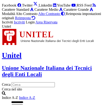
Facebook
Twitter
Linkedin
YouTube
RSS Feed
Carattere Standard
Carattere Medio
Carattere Grande
Modalità Alto Contrasto
Alto Contrasto
Reimposta impostazioni
originali
Reimposta
Iscriviti
Iscriviti
Login
Area Riservata
Unitel
Unitel
Unione Nazionale Italiana dei Tecnici
degli Enti Locali
Cerca
Cerca nel sito
Indice A-Z
Indice A-Z