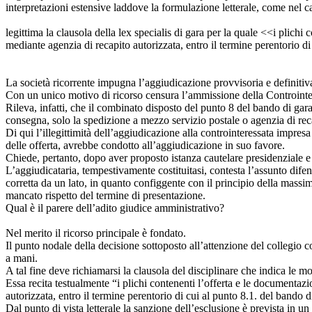
interpretazioni estensive laddove la formulazione letterale, come nel ca
legittima la clausola della lex specialis di gara per la quale <<i plic
mediante agenzia di recapito autorizzata, entro il termine perentorio di
La società ricorrente impugna l’aggiudicazione provvisoria e definitiva 
Con un unico motivo di ricorso censura l’ammissione della Controinteres
Rileva, infatti, che il combinato disposto del punto 8 del bando di gar
consegna, solo la spedizione a mezzo servizio postale o agenzia di rec
Di qui l’illegittimità dell’aggiudicazione alla controinteressata impres
delle offerta, avrebbe condotto all’aggiudicazione in suo favore.
Chiede, pertanto, dopo aver proposto istanza cautelare presidenziale e
L’aggiudicataria, tempestivamente costituitasi, contesta l’assunto difen
corretta da un lato, in quanto configgente con il principio della massi
mancato rispetto del termine di presentazione.
Qual è il parere dell’adito giudice amministrativo?
Nel merito il ricorso principale è fondato.
Il punto nodale della decisione sottoposto all’attenzione del collegio c
a mani.
A tal fine deve richiamarsi la clausola del disciplinare che indica le m
Essa recita testualmente “i plichi contenenti l’offerta e le documenta
autorizzata, entro il termine perentorio di cui al punto 8.1. del bando d
Dal punto di vista letterale la sanzione dell’esclusione è prevista in u