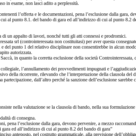
so in esame, non lasci adito a perplessità.
hi contenenti l’offerta e le documentazioni, pena l’esclusione dalla gara
 cui al punto 8.1. del bando di gara ed all’indirizzo di cui al punto 8.2
di un appalto di lavori, nonché tutti gli atti connessi e prodromici.
sata srl (controinteressata non costituitasi) per aver questa consegnato 
a e del punto 1 del relativo disciplinare non consentirebbe in alcun mod
apito autorizzata.
a Saccà, in quanto la corretta esclusione della società Controinteressata,
 collegiale, l’annullamento dei provvedimenti impugnati e l’aggiudicazi
sivo della ricorrente, rilevando che l’interpretazione della clausola del 
ma partecipazione, dall’altro perché la sanzione dell’esclusione sarebbe 
onsiste nella valutazione se la clausola di bando, nella sua formulazione l
odalità di consegna.
zioni, pena l’esclusione dalla gara, devono pervenire, a mezzo raccomand
i gara ed all’indirizzo di cui al punto 8.2 del bando di gara”
n inciso anteposto, nel costrutto grammaticale, alla previsione dell’obbli