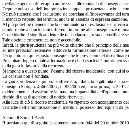
mediante agenzia di recapito autorizzata alle modalità di consegna, sicchè
Depone nel senso dell’interpretazione appena prospettata anche la con
Né può ritenersi che l’esclusione sia correlata all’inosservanza del te
il mancato rispetto del termine, anche in assenza di espressa sanzione,
Al più potrebbe ritenersi che la comminatoria di esclusione si riferisca
condurrebbe a conclusioni differenti in ordine alle conseguenze di un
Così chiarito il significato letterale della clausola, resta da verifica
Tale opzione ermeneutica non è accettabile.
Infatti, la giurisprudenza ha più volte chiarito che il principio della
ad interpretazioni estensive laddove la formulazione letterale, come nel
Da quanto sin qui esposto consegue che le previsioni del disciplinare 
Precipitato logico di tale affermazione è che la società Controinteres
della gara in favore della ricorrente.
Si impone a questo punto, l’esame del ricorso incidentale, con cui si
La censura non è fondata.
La giurisprudenza ha più volte affermato, infatti, la legittimità e la r
Consiglio Stato, n. 4666/2006 ; n. 82/2005 ed, ancor prima, n. 2291/2002
evidentemente ad assicurare la massima imparzialità dell'operato amminis
rischio di una dispersione di notizie riservate.
Alla luce di ciò il ricorso incidentale va rigettato con accoglimento de
verifiche dell’amministrazione in merito al possesso dei requisiti da pa
A cura di Sonia LAzzini
Riportiamo qui di seguito la sentenza numero 944 del 20 ottobre 2010