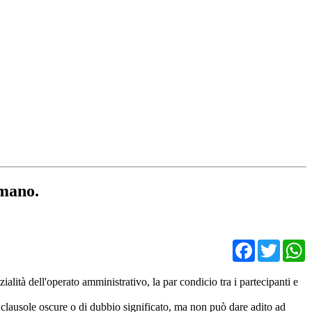
 mano.
Facebo
Twit
ialità dell'operato amministrativo, la par condicio tra i partecipanti e
i clausole oscure o di dubbio significato, ma non può dare adito ad