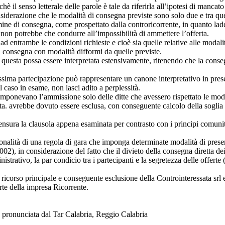
 il senso letterale delle parole è tale da riferirla all’ipotesi di mancato 
siderazione che le modalità di consegna previste sono solo due e tra q
rmine di consegna, come prospettato dalla controricorrente, in quanto ladd
 non potrebbe che condurre all’impossibilità di ammettere l’offerta.
 ad entrambe le condizioni richieste e cioè sia quelle relative alle modal
a consegna con modalità difformi da quelle previste.
re se questa possa essere interpretata estensivamente, ritenendo che la co
 massima partecipazione può rappresentare un canone interpretativo in pre
 caso in esame, non lasci adito a perplessità.
imponevano l’ammissione solo delle ditte che avessero rispettato le moda
sata. avrebbe dovuto essere esclusa, con conseguente calcolo della soglia
 censura la clausola appena esaminata per contrasto con i principi comun
azionalità di una regola di gara che imponga determinate modalità di presen
), in considerazione del fatto che il divieto della consegna diretta dei 
trativo, la par condicio tra i partecipanti e la segretezza delle offerte 
l ricorso principale e conseguente esclusione della Controinteressata srl 
rte della impresa Ricorrente.
 pronunciata dal Tar Calabria, Reggio Calabria