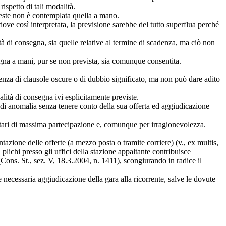
rispetto di tali modalità.
ueste non è contemplata quella a mano.
ove così interpretata, la previsione sarebbe del tutto superflua perché
ità di consegna, sia quelle relative al termine di scadenza, ma ciò non
nsegna a mani, pur se non prevista, sia comunque consentita.
senza di clausole oscure o di dubbio significato, ma non può dare adito
lità di consegna ivi esplicitamente previste.
 di anomalia senza tenere conto della sua offerta ed aggiudicazione
itari di massima partecipazione e, comunque per irragionevolezza.
tazione delle offerte (a mezzo posta o tramite corriere) (v., ex multis,
plichi presso gli uffici della stazione appaltante contribuisce
(Cons. St., sez. V, 18.3.2004, n. 1411), scongiurando in radice il
e necessaria aggiudicazione della gara alla ricorrente, salve le dovute