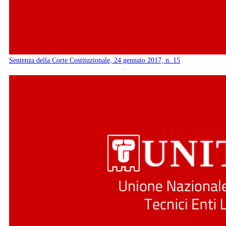
Sentenza della Corte Costituzionale, 24 gennaio 2017, n. 15