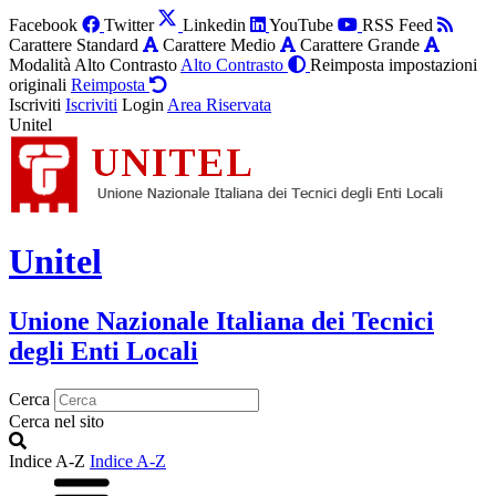
Facebook
Twitter
Linkedin
YouTube
RSS Feed
Carattere Standard
Carattere Medio
Carattere Grande
Modalità Alto Contrasto
Alto Contrasto
Reimposta impostazioni
originali
Reimposta
Iscriviti
Iscriviti
Login
Area Riservata
Unitel
Unitel
Unione Nazionale Italiana dei Tecnici
degli Enti Locali
Cerca
Cerca nel sito
Indice A-Z
Indice A-Z