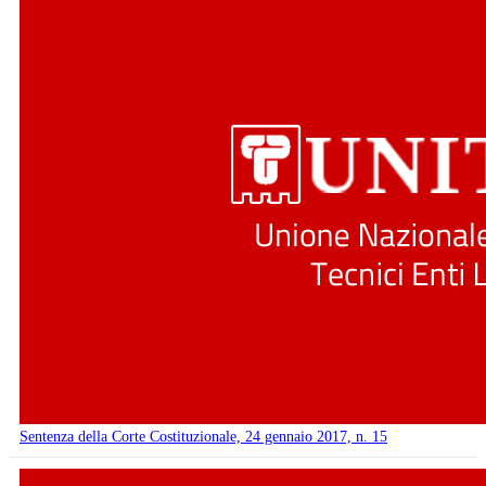
Sentenza della Corte Costituzionale, 24 gennaio 2017, n. 15