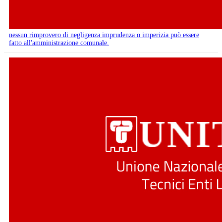
nessun rimprovero di negligenza imprudenza o imperizia può essere
fatto all'amministrazione comunale.