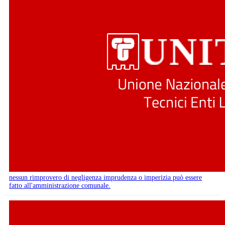
nessun rimprovero di negligenza imprudenza o imperizia può essere
fatto all'amministrazione comunale.