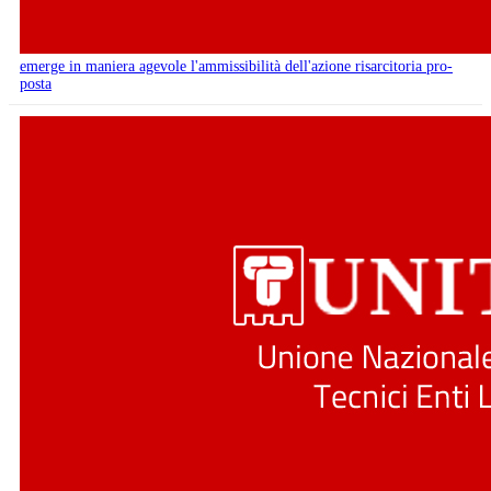
emerge in maniera agevole l'ammissibilità dell'azione risarcitoria pro-
posta