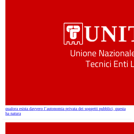
qualora esista davvero l’autonomia privata dei soggetti pubblici, questa
ha natura