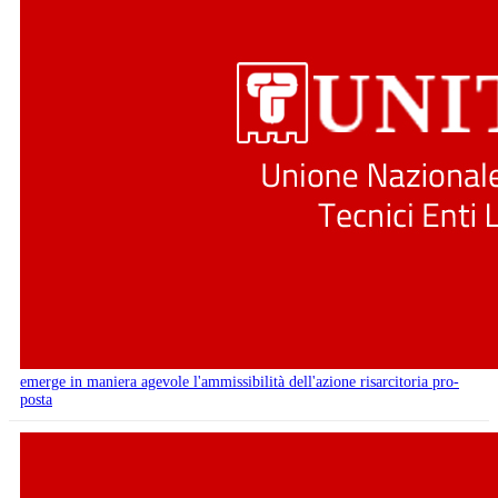
emerge in maniera agevole l'ammissibilità dell'azione risarcitoria pro-
posta