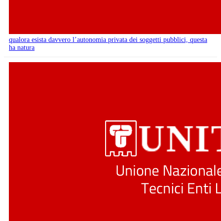
qualora esista davvero l’autonomia privata dei soggetti pubblici, questa
ha natura